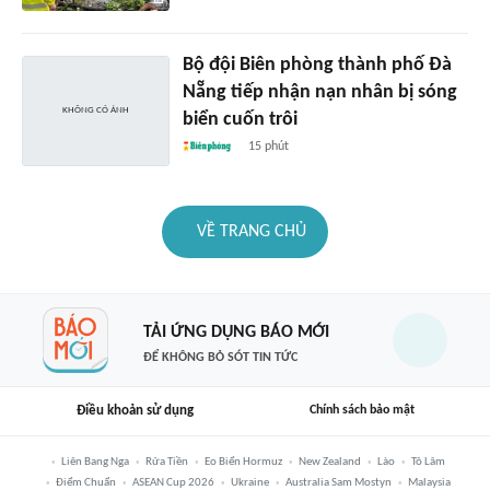
Bộ đội Biên phòng thành phố Đà
Nẵng tiếp nhận nạn nhân bị sóng
biển cuốn trôi
15 phút
VỀ TRANG CHỦ
TẢI ỨNG DỤNG BÁO MỚI
ĐỂ KHÔNG BỎ SÓT TIN TỨC
Điều khoản sử dụng
Chính sách bảo mật
Liên Bang Nga
Rửa Tiền
Eo Biển Hormuz
New Zealand
Lào
Tô Lâm
Điểm Chuẩn
ASEAN Cup 2026
Ukraine
Australia Sam Mostyn
Malaysia