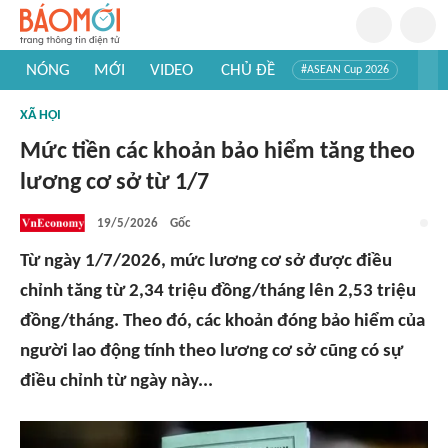
NÓNG
MỚI
VIDEO
CHỦ ĐỀ
#ASEAN Cup 2026
#Trí tuệ nhân tạo
#Mỹ - Iran
#Khám phá Việt Nam
XÃ HỘI
#Khám phá thế giới
Mức tiền các khoản bảo hiểm tăng theo
lương cơ sở từ 1/7
19/5/2026
Gốc
Từ ngày 1/7/2026, mức lương cơ sở được điều
chỉnh tăng từ 2,34 triệu đồng/tháng lên 2,53 triệu
đồng/tháng. Theo đó, các khoản đóng bảo hiểm của
người lao động tính theo lương cơ sở cũng có sự
điều chỉnh từ ngày này...