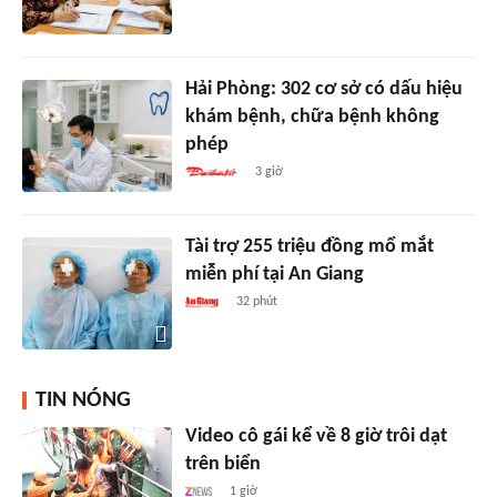
Hải Phòng: 302 cơ sở có dấu hiệu
khám bệnh, chữa bệnh không
phép
3 giờ
Tài trợ 255 triệu đồng mổ mắt
miễn phí tại An Giang
32 phút
TIN NÓNG
Video cô gái kể về 8 giờ trôi dạt
trên biển
1 giờ