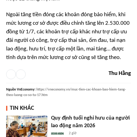
Ngoài tăng tiền đóng các khoản đóng bảo hiểm, khi
mức lương cơ sở được điều chỉnh tăng lên 2.530.000
đồng từ 1/7, các khoản trợ cấp khác như trợ cấp ưu
đãi người có công, trợ cấp thai sản, ốm đau, tai nạn
lao động, hưu trí, trợ cấp một lần, mai táng… được
tính dựa trên mức lương cơ sở cũng sẽ tăng theo.
Thu Hằng
Nguồn
VnEconomy
:
https://vneconomy.vn/muc-tien-cac-khoan-bao-hiem-tang-
theo-luong-co-so-tu-17.htm
TIN KHÁC
Quy định tuổi nghỉ hưu của người
lao động năm 2026
2 giờ