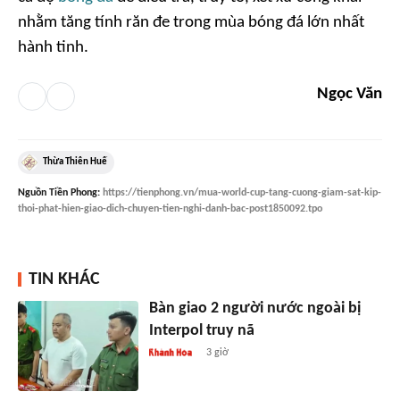
nhằm tăng tính răn đe trong mùa bóng đá lớn nhất
hành tinh.
Ngọc Văn
Thừa Thiên Huế
Nguồn
Tiền Phong
:
https://tienphong.vn/mua-world-cup-tang-cuong-giam-sat-kip-
thoi-phat-hien-giao-dich-chuyen-tien-nghi-danh-bac-post1850092.tpo
TIN KHÁC
Bàn giao 2 người nước ngoài bị
Interpol truy nã
3 giờ