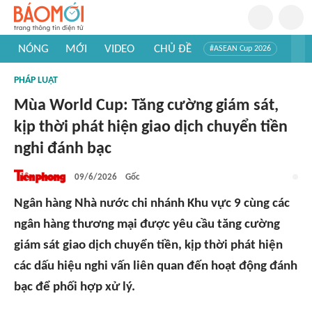
NÓNG
MỚI
VIDEO
CHỦ ĐỀ
#ASEAN Cup 2026
#Trí tuệ nhân tạo
#Mỹ - Iran
#Khám phá Việt Nam
PHÁP LUẬT
#Khám phá thế giới
Mùa World Cup: Tăng cường giám sát,
kịp thời phát hiện giao dịch chuyển tiền
nghi đánh bạc
09/6/2026
Gốc
Ngân hàng Nhà nước chi nhánh Khu vực 9 cùng các
ngân hàng thương mại được yêu cầu tăng cường
giám sát giao dịch chuyển tiền, kịp thời phát hiện
các dấu hiệu nghi vấn liên quan đến hoạt động đánh
bạc để phối hợp xử lý.