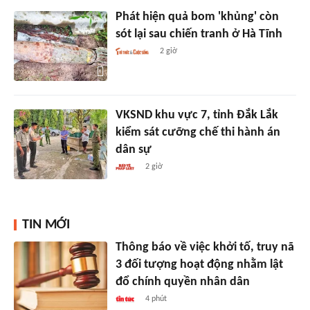
Phát hiện quả bom 'khủng' còn
sót lại sau chiến tranh ở Hà Tĩnh
2 giờ
VKSND khu vực 7, tỉnh Đắk Lắk
kiểm sát cưỡng chế thi hành án
dân sự
2 giờ
TIN MỚI
Thông báo về việc khởi tố, truy nã
3 đối tượng hoạt động nhằm lật
đổ chính quyền nhân dân
4 phút