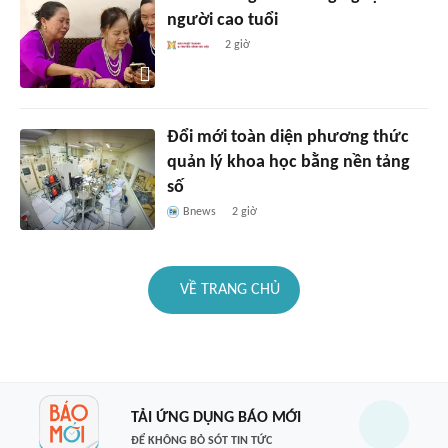
người cao tuổi
2 giờ
Đổi mới toàn diện phương thức
quản lý khoa học bằng nền tảng
số
Bnews
2 giờ
VỀ TRANG CHỦ
TẢI ỨNG DỤNG BÁO MỚI
ĐỂ KHÔNG BỎ SÓT TIN TỨC