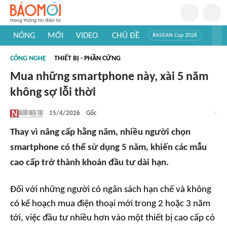
NÓNG
MỚI
VIDEO
CHỦ ĐỀ
#ASEAN Cup 2026
#Trí tuệ nhân tạo
#Mỹ - Iran
#Khám phá Việt Nam
CÔNG NGHỆ
THIẾT BỊ - PHẦN CỨNG
#Khám phá thế giới
Mua những smartphone này, xài 5 năm
không sợ lỗi thời
15/4/2026
Gốc
Thay vì nâng cấp hằng năm, nhiều người chọn
smartphone có thể sử dụng 5 năm, khiến các mẫu
cao cấp trở thành khoản đầu tư dài hạn.
Đối với những người có ngân sách hạn chế và không
có kế hoạch mua điện thoại mới trong 2 hoặc 3 năm
tới, việc đầu tư nhiều hơn vào một thiết bị cao cấp có