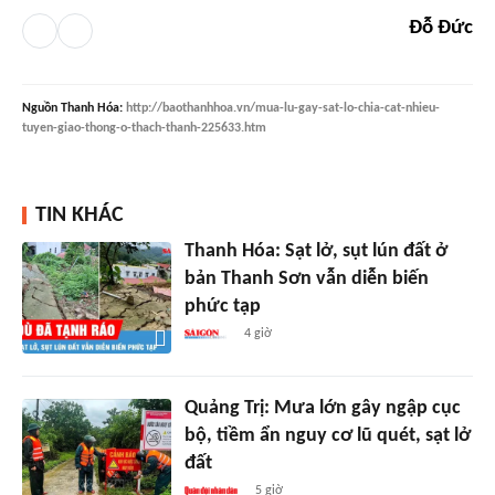
Đỗ Đức
Nguồn
Thanh Hóa
:
http://baothanhhoa.vn/mua-lu-gay-sat-lo-chia-cat-nhieu-
tuyen-giao-thong-o-thach-thanh-225633.htm
TIN KHÁC
Thanh Hóa: Sạt lở, sụt lún đất ở
bản Thanh Sơn vẫn diễn biến
phức tạp
4 giờ
Quảng Trị: Mưa lớn gây ngập cục
bộ, tiềm ẩn nguy cơ lũ quét, sạt lở
đất
5 giờ