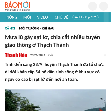
NÓNG
MỚI
VIDEO
CHỦ ĐỀ
#ASEAN Cup 2026
#Trí tuệ nhân tạo
#Mỹ - Iran
#Khám phá Việt Nam
XÃ HỘI
MÔI TRƯỜNG - KHÍ HẬU
#Khám phá thế giới
Mưa lũ gây sạt lở, chia cắt nhiều tuyến
giao thông ở Thạch Thành
23/9/2024
Gốc
Tính đến sáng 23/9, huyện Thạch Thành đã tổ chức
di dời khẩn cấp 54 hộ dân sinh sống ở khu vực có
nguy cơ cao bị sạt lở đến nơi an toàn.