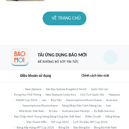
VỀ TRANG CHỦ
TẢI ỨNG DỤNG BÁO MỚI
ĐỂ KHÔNG BỎ SÓT TIN TỨC
Điều khoản sử dụng
Chính sách bảo mật
New Zealand
Sân Bay Sydney Kingsford Smith
Quốc Hội Lào
Trung Học Phổ Thông
New Zealand Cindy Kiro
Chủ Tịch Quốc Hội
Malaysia
ASEAN Cup 2026
Lào
Rửa Tiền
Xaysomphone Phomvihane
Australia
Saysomphone Phomvihane
Đảng Nhân Dân Cách Mạng Lào
Iran
Nhà Nước Việt Nam
Tô Lâm
Australia Sam Mostyn
Eo Biển Hormuz
Ban Chấp Hành Trung Ương Đảng Cộng Sản Việt Nam
Điểm Chuẩn
Nắng Nóng
Trần Thanh Mẫn
AFF Cup 2026
Lịch Thi Đấu AFF Cup 2026
Bảng Xếp Hạng AFF Cup 2026
Bóng Đá
Báo Bóng Đá
Bóng Đá Việt Nam