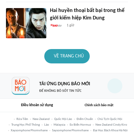
Hai huyền thoại bất bại trong thế
giới kiếm hiệp Kim Dung
1 giờ
VỀ TRANG CHỦ
TẢI ỨNG DỤNG BÁO MỚI
ĐỂ KHÔNG BỎ SÓT TIN TỨC
Điều khoản sử dụng
Chính sách bảo mật
Rửa Tiền
New Zealand
Quốc Hội Lào
Điểm Chuẩn
Chủ Tịch Quốc Hội
Trung Học Phổ Thông
Lào
Malaysia
Eo Biển Hormuz
New Zealand Cindy Kiro
Xaysomphone Phomvihane
Saysomphone Phomvihane
Đại Học Bách Khoa Hà Nội