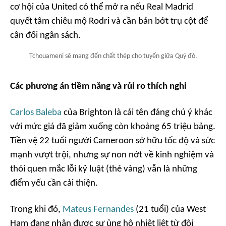
cơ hội của United có thể mở ra nếu Real Madrid
quyết tâm chiêu mộ Rodri và cần bán bớt trụ cột để
cân đối ngân sách.
Tchouameni sẽ mang đến chất thép cho tuyến giữa Quỷ đỏ.
Các phương án tiềm năng và rủi ro thích nghi
Carlos Baleba
của Brighton là cái tên đáng chú ý khác
với mức giá đã giảm xuống còn khoảng 65 triệu bảng.
Tiền vệ 22 tuổi người Cameroon sở hữu tốc độ và sức
mạnh vượt trội, nhưng sự non nớt về kinh nghiệm và
thói quen mắc lỗi kỷ luật (thẻ vàng) vẫn là những
điểm yếu cần cải thiện.
Trong khi đó,
Mateus Fernandes
(21 tuổi) của West
Ham đang nhận được sự ủng hộ nhiệt liệt từ đội