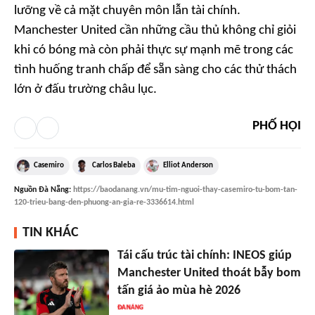
lưỡng về cả mặt chuyên môn lẫn tài chính.
Manchester United cần những cầu thủ không chỉ giỏi
khi có bóng mà còn phải thực sự mạnh mẽ trong các
tình huống tranh chấp để sẵn sàng cho các thử thách
lớn ở đấu trường châu lục.
PHỐ HỘI
Casemiro
Carlos Baleba
Elliot Anderson
Nguồn
Đà Nẵng
:
https://baodanang.vn/mu-tim-nguoi-thay-casemiro-tu-bom-tan-
120-trieu-bang-den-phuong-an-gia-re-3336614.html
TIN KHÁC
Tái cấu trúc tài chính: INEOS giúp
Manchester United thoát bẫy bom
tấn giá ảo mùa hè 2026