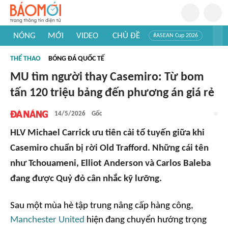
NÓNG
MỚI
VIDEO
CHỦ ĐỀ
#ASEAN Cup 2026
#Trí tuệ nhân tạo
#Mỹ - Iran
#Khám phá Việt Nam
THỂ THAO
BÓNG ĐÁ QUỐC TẾ
#Khám phá thế giới
MU tìm người thay Casemiro: Từ bom
tấn 120 triệu bảng đến phương án giá rẻ
14/5/2026
Gốc
HLV Michael Carrick ưu tiên cải tổ tuyến giữa khi
Casemiro chuẩn bị rời Old Trafford. Những cái tên
như Tchouameni, Elliot Anderson và Carlos Baleba
đang được Quỷ đỏ cân nhắc kỹ lưỡng.
Sau một mùa hè tập trung nâng cấp hàng công,
Manchester United
hiện đang chuyển hướng trọng