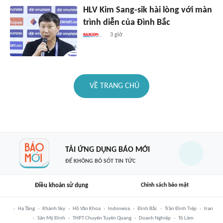
HLV Kim Sang-sik hài lòng với màn
trình diễn của Đình Bắc
3 giờ
VỀ TRANG CHỦ
TẢI ỨNG DỤNG BÁO MỚI
ĐỂ KHÔNG BỎ SÓT TIN TỨC
Điều khoản sử dụng
Chính sách bảo mật
Hạ Tầng
Khánh Sky
Hồ Văn Khoa
Indonesia
Đình Bắc
Trần Đình Tiệp
Iran
Sân Mỹ Đình
THPT Chuyên Tuyên Quang
Doanh Nghiệp
Tô Lâm