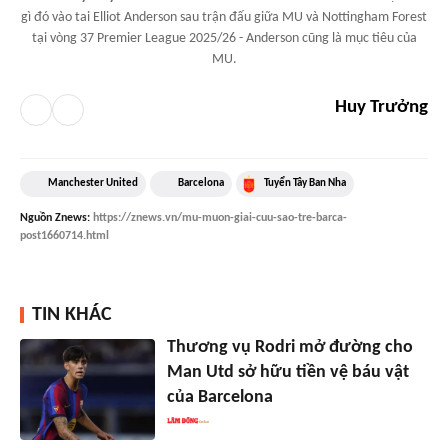
gì đó vào tai Elliot Anderson sau trận đấu giữa MU và Nottingham Forest
tại vòng 37 Premier League 2025/26 - Anderson cũng là mục tiêu của
MU.
Huy Trưởng
Manchester United
Barcelona
Tuyển Tây Ban Nha
Nguồn
Znews
:
https://znews.vn/mu-muon-giai-cuu-sao-tre-barca-
post1660714.html
TIN KHÁC
Thương vụ Rodri mở đường cho
Man Utd sở hữu tiền vệ báu vật
của Barcelona