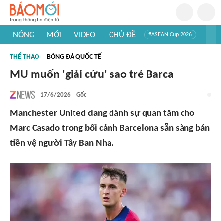
NÓNG
MỚI
VIDEO
CHỦ ĐỀ
#ASEAN Cup 2026
#Trí tuệ nhân tạo
#Mỹ - Iran
#Khám phá Việt Nam
THỂ THAO
BÓNG ĐÁ QUỐC TẾ
#Khám phá thế giới
MU muốn 'giải cứu' sao trẻ Barca
17/6/2026
Gốc
Manchester United đang dành sự quan tâm cho
Marc Casado trong bối cảnh Barcelona sẵn sàng bán
tiền vệ người Tây Ban Nha.