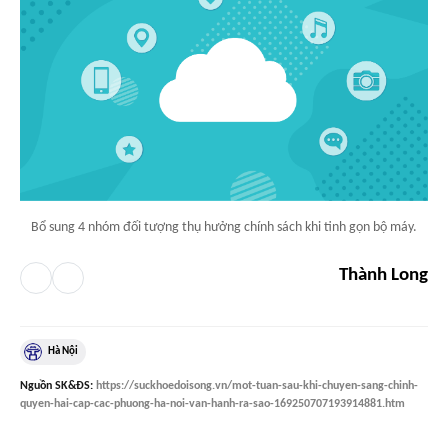
Bổ sung 4 nhóm đối tượng thụ hưởng chính sách khi tinh gọn bộ máy.
Thành Long
Hà Nội
Nguồn
SK&ĐS
:
https://suckhoedoisong.vn/mot-tuan-sau-khi-chuyen-sang-chinh-
quyen-hai-cap-cac-phuong-ha-noi-van-hanh-ra-sao-169250707193914881.htm