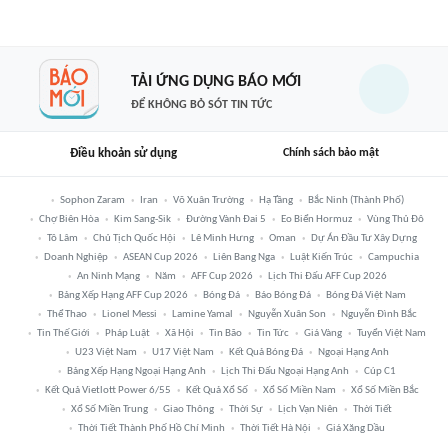
TẢI ỨNG DỤNG BÁO MỚI
ĐỂ KHÔNG BỎ SÓT TIN TỨC
Điều khoản sử dụng
Chính sách bảo mật
Sophon Zaram
Iran
Võ Xuân Trường
Hạ Tầng
Bắc Ninh (thành Phố)
Chợ Biên Hòa
Kim Sang-Sik
Đường Vành Đai 5
Eo Biển Hormuz
Vùng Thủ Đô
Tô Lâm
Chủ Tịch Quốc Hội
Lê Minh Hưng
Oman
Dự Án Đầu Tư Xây Dựng
Doanh Nghiệp
ASEAN Cup 2026
Liên Bang Nga
Luật Kiến Trúc
Campuchia
An Ninh Mạng
Năm
AFF Cup 2026
Lịch Thi Đấu AFF Cup 2026
Bảng Xếp Hạng AFF Cup 2026
Bóng Đá
Báo Bóng Đá
Bóng Đá Việt Nam
Thể Thao
Lionel Messi
Lamine Yamal
Nguyễn Xuân Son
Nguyễn Đình Bắc
Tin Thế Giới
Pháp Luật
Xã Hội
Tin Bão
Tin Tức
Giá Vàng
Tuyển Việt Nam
U23 Việt Nam
U17 Việt Nam
Kết Quả Bóng Đá
Ngoại Hạng Anh
Bảng Xếp Hạng Ngoại Hạng Anh
Lịch Thi Đấu Ngoại Hạng Anh
Cúp C1
Kết Quả Vietlott Power 6/55
Kết Quả Xổ Số
Xổ Số Miền Nam
Xổ Số Miền Bắc
Xổ Số Miền Trung
Giao Thông
Thời Sự
Lịch Vạn Niên
Thời Tiết
Thời Tiết Thành Phố Hồ Chí Minh
Thời Tiết Hà Nội
Giá Xăng Dầu