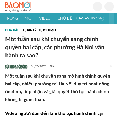
NÓNG
MỚI
VIDEO
CHỦ ĐỀ
#ASEAN Cup 2026
#Trí tuệ nhân tạo
#Mỹ - Iran
#Khám phá Việt Nam
NHÀ ĐẤT
QUẢN LÝ - QUY HOẠCH
#Khám phá thế giới
Một tuần sau khi chuyển sang chính
quyền hai cấp, các phường Hà Nội vận
hành ra sao?
08/7/2025
Gốc
Một tuần sau khi chuyển sang mô hình chính quyền
hai cấp, nhiều phường tại Hà Nội duy trì hoạt động
ổn định, tiếp nhận và giải quyết thủ tục hành chính
không bị gián đoạn.
Video người dân đến làm thủ tục hành chính tại