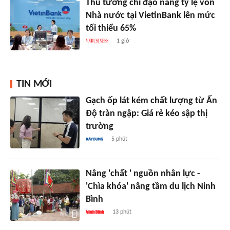
Thủ tướng chỉ đạo nâng tỷ lệ vốn
Nhà nước tại VietinBank lên mức
tối thiểu 65%
1 giờ
TIN MỚI
Gạch ốp lát kém chất lượng từ Ấn
Độ tràn ngập: Giá rẻ kéo sập thị
trường
5 phút
Nâng 'chất ' nguồn nhân lực -
'Chìa khóa' nâng tầm du lịch Ninh
Bình
13 phút