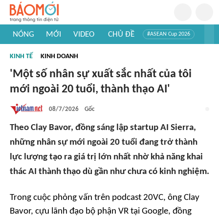
NÓNG
MỚI
VIDEO
CHỦ ĐỀ
#ASEAN Cup 2026
#Trí tuệ nhân tạo
#Mỹ - Iran
#Khám phá Việt Nam
KINH TẾ
KINH DOANH
#Khám phá thế giới
'Một số nhân sự xuất sắc nhất của tôi
mới ngoài 20 tuổi, thành thạo AI'
08/7/2026
Gốc
Theo Clay Bavor, đồng sáng lập startup AI Sierra,
những nhân sự mới ngoài 20 tuổi đang trở thành
lực lượng tạo ra giá trị lớn nhất nhờ khả năng khai
thác AI thành thạo dù gần như chưa có kinh nghiệm.
Trong cuộc phỏng vấn trên podcast 20VC, ông Clay
Bavor, cựu lãnh đạo bộ phận VR tại Google, đồng