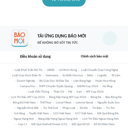
TẢI ỨNG DỤNG BÁO MỚI
ĐỂ KHÔNG BỎ SÓT TIN TỨC
Điều khoản sử dụng
Chính sách bảo mật
Luật Phát Triển Đô Thị
UBND
Lê Minh Hưng
Luật Chuyển Giao Công Nghệ
Luật Giao Dịch Điện Tử
Indonesia
Eo Biển Hormuz
Năm
Logistic
Tô Lâm
Doanh Nghiệp
Bộ Giáo Dục Và Đào Tạo
Liên Bang Nga
Huấn Hoa Hồng
Campuchia
THPT Chuyên Tuyên Quang
ASEAN Cup 2026
Hạ Tầng
Luật Viễn Thông
Tháo Gỡ
Mỹ
Iran
AFF Cup 2026
Lịch Thi Đấu AFF Cup 2026
Bảng Xếp Hạng AFF Cup 2026
Bóng Đá
Báo Bóng Đá
Bóng Đá Việt Nam
Thể Thao
Lionel Messi
Lamine Yamal
Nguyễn Xuân Son
Nguyễn Đình Bắc
Tin Thế Giới
Pháp Luật
Xã Hội
Tin Bão
Tin Tức
Giá Vàng
Tuyển Việt Nam
U23 Việt Nam
U17 Việt Nam
Kết Quả Bóng Đá
Ngoại Hạng Anh
Bảng Xếp Hạng Ngoại Hạng Anh
Lịch Thi Đấu Ngoại Hạng Anh
Cúp C1
Kết Quả Vietlott Power 6/55
Kết Quả Xổ Số
Xổ Số Miền Nam