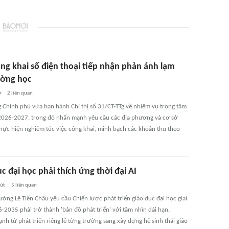
ông khai số điện thoại tiếp nhận phản ánh lạm
ường học
ờ
2
liên quan
 Chính phủ vừa ban hành Chỉ thị số 31/CT-TTg về nhiệm vụ trọng tâm
026-2027, trong đó nhấn mạnh yêu cầu các địa phương và cơ sở
thực hiện nghiêm túc việc công khai, minh bạch các khoản thu theo
c đại học phải thích ứng thời đại AI
út
5
liên quan
ớng Lê Tiến Châu yêu cầu Chiến lược phát triển giáo dục đại học giai
-2035 phải trở thành 'bản đồ phát triển' với tầm nhìn dài hạn,
h từ phát triển riêng lẻ từng trường sang xây dựng hệ sinh thái giáo