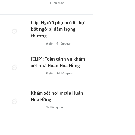
1
liên quan
Clip: Người phụ nữ đi chợ
bất ngờ bị đâm trọng
thương
6 giờ
4
liên quan
[CLIP]: Toàn cảnh vụ khám
xét nhà Huấn Hoa Hồng
5 giờ
34
liên quan
Khám xét nơi ở của Huấn
Hoa Hồng
34
liên quan