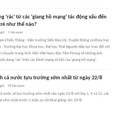
g 'rác' từ các 'giang hồ mạng' tác động xấu đến
trẻ như thế nào?
 giờ
1
liên quan
ạm Chiến Thắng - Viện trưởng Viện Báo chí, Truyền thông và Khoa học
 - Trường Đại học Khoa học, Đại học Thái Nguyên tiếp tục trao đổi với
n Chuyên trang Sinh Viên Việt Nam, Báo Tiền Phong về những ảnh
nội dung 'rác' trên các kênh mạng xã hội của 'giang hồ mạng'.
nh cả nước tựu trường sớm nhất từ ngày 22/8
 giờ
39
liên quan
cả nước sẽ tựu trường sớm nhất vào ngày 22/8 với lớp 1, 9 và 12, các
ại sớm nhất trước 1 tuần so với khai giảng, tức 29/8.