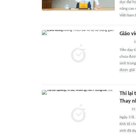
dục đại họ
nâng cao 
Việt Nam 
Giáo v
3
Tiền dạy t
chưa được
sinh trong
được giải 
Thi lạ
Thay n
19
Ngày 7/8,
tỉnh tổ ch
sinh đã d