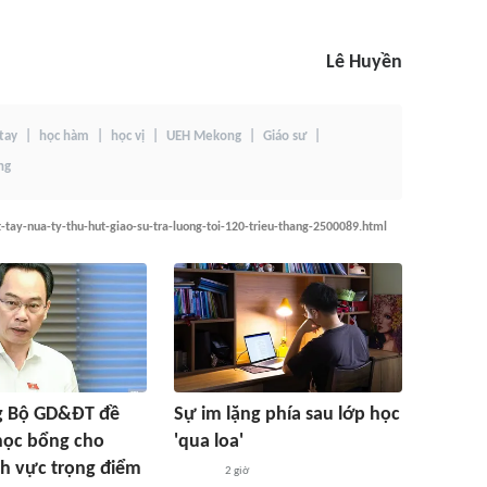
Lê Huyền
 tay
học hàm
học vị
UEH Mekong
Giáo sư
ng
-tay-nua-ty-thu-hut-giao-su-tra-luong-toi-120-trieu-thang-2500089.html
g Bộ GD&ĐT đề
Sự im lặng phía sau lớp học
học bổng cho
'qua loa'
nh vực trọng điểm
2 giờ