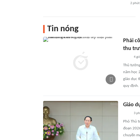
2 phút
Tin nóng
Phải c
thu tr
4 gi
Thủ tướng
năm học 2
giáo dục 
quy định.
Giáo dụ
3 ph
Phó Thủ tư
đoạn 2026
chuyển mạn