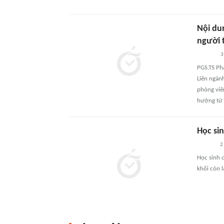
Nội dun
người 
3
PGS.TS Ph
Liên ngành
phóng viê
hưởng từ 
Học si
2
Học sinh 
khối còn l