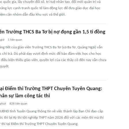
c quốc gia, lấy chuyển đổi số, trí tuệ nhân tạo, đổi mới quản trị và
năng lực cạnh tranh quốc tế làm động lực để đưa giáo dục đại học
tiệm cận nhóm dẫn đầu khu vực và thế giới.
iên Trường THCS Ba Tơ bị nợ đọng gần 1,5 tỉ đồng
 giờ
1
liên quan
ăng tiết của giáo viên Trường THCS Ba Tơ (xã Ba Tơ, Quảng Ngãi) vẫn
 chi trả. Dù phải dạy vượt định mức để bảo đảm việc học cho học
 điều kiện thiếu giáo viên, quyền lợi của các thầy cô đến nay vẫn chưa
quyết.
i tại Điểm thi Trường THPT Chuyên Tuyên Quang:
hân sự làm công tác thi
 phút
828
liên quan
 UBND tỉnh Tuyên Quang thông tin về việc thành lập Ban Chỉ đạo cấp
ức thi lại Kỳ thi tốt nghiệp THPT năm 2026 đối với các môn thi mà thí
ự thi tại Điểm thi Trường THPT Chuyên Tuyên Quang.