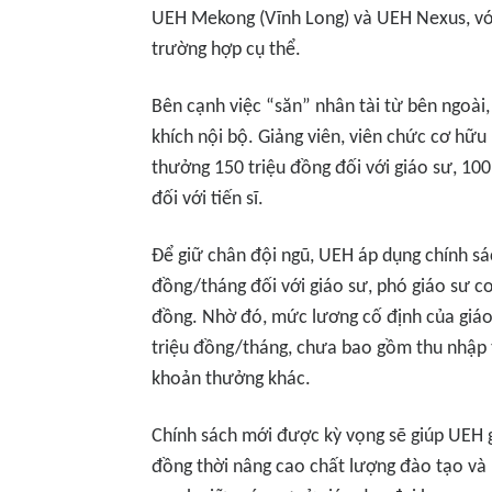
UEH Mekong (Vĩnh Long) và UEH Nexus, vớ
trường hợp cụ thể.
Bên cạnh việc “săn” nhân tài từ bên ngoà
khích nội bộ. Giảng viên, viên chức cơ hữ
thưởng 150 triệu đồng đối với giáo sư, 100
đối với tiến sĩ.
Để giữ chân đội ngũ, UEH áp dụng chính sá
đồng/tháng đối với giáo sư, phó giáo sư c
đồng. Nhờ đó, mức lương cố định của giáo
triệu đồng/tháng, chưa bao gồm thu nhập t
khoản thưởng khác.
Chính sách mới được kỳ vọng sẽ giúp UEH gi
đồng thời nâng cao chất lượng đào tạo và 