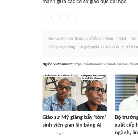
mạnh giữa các cơ sở giáo dục đại học.
Đại học Kinh tế Thành phố Hồ Chí Minh
UEH
lót
Bùi Quang Hùng
Nghị quyết 71-NQ/TW
trả lươ
Nguồn
VietnamNet
:
https://vietnamnet.vn/mot-dai-hoc-chi-lot
Giáo sư Mỹ giăng bẫy 'tóm'
Bộ trưởn
sinh viên gian lận bằng AI
xuất cấp 
ngành, lĩ
2 giờ