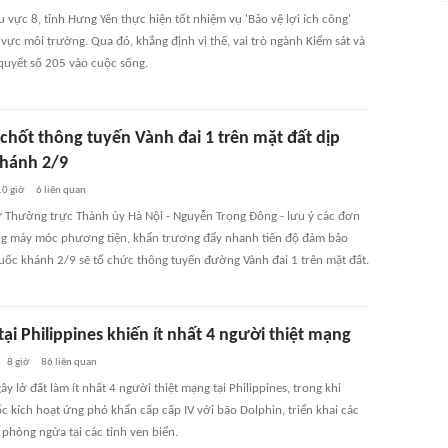
vực 8, tỉnh Hưng Yên thực hiện tốt nhiệm vụ 'Bảo vệ lợi ích công'
 vực môi trường. Qua đó, khẳng định vị thế, vai trò ngành Kiểm sát và
quyết số 205 vào cuộc sống.
 chốt thông tuyến Vành đai 1 trên mặt đất dịp
hánh 2/9
10 giờ
6
liên quan
ư Thường trực Thành ủy Hà Nội - Nguyễn Trọng Đông - lưu ý các đơn
ung máy móc phương tiện, khẩn trương đẩy nhanh tiến độ đảm bảo
uốc khánh 2/9 sẽ tổ chức thông tuyến đường Vành đai 1 trên mặt đất.
tại Philippines khiến ít nhất 4 người thiệt mạng
8 giờ
86
liên quan
y lở đất làm ít nhất 4 người thiệt mạng tại Philippines, trong khi
c kích hoạt ứng phó khẩn cấp cấp IV với bão Dolphin, triển khai các
phòng ngừa tại các tỉnh ven biển.