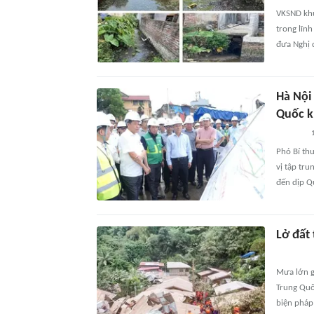
VKSND khu 
trong lĩnh
đưa Nghị 
Hà Nội
Quốc k
Phó Bí th
vị tập tr
đến dịp Q
Lở đất 
Mưa lớn gâ
Trung Quố
biện pháp 