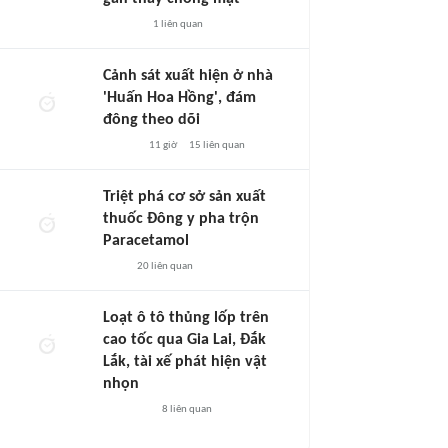
1
liên quan
Cảnh sát xuất hiện ở nhà
'Huấn Hoa Hồng', đám
đông theo dõi
11 giờ
15
liên quan
Triệt phá cơ sở sản xuất
thuốc Đông y pha trộn
Paracetamol
20
liên quan
Loạt ô tô thủng lốp trên
cao tốc qua Gia Lai, Đắk
Lắk, tài xế phát hiện vật
nhọn
8
liên quan