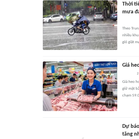
Thời ti
mưa đá
Theo Trun
nhiều khu
gió giật m
Giá he
2
Giá heo h
giữ mặt b
chạm 59.0
Dự báo
tăng nh