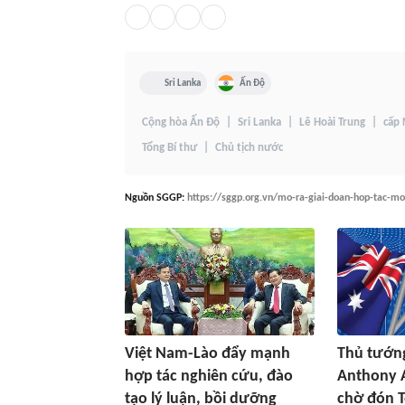
Sri Lanka
Ấn Độ
Cộng hòa Ấn Độ
Sri Lanka
Lê Hoài Trung
cấp
Tổng Bí thư
Chủ tịch nước
Nguồn
SGGP
:
https://sggp.org.vn/mo-ra-giai-doan-hop-tac-mo
Việt Nam-Lào đẩy mạnh
Thủ tướng
hợp tác nghiên cứu, đào
Anthony 
tạo lý luận, bồi dưỡng
chờ đón T