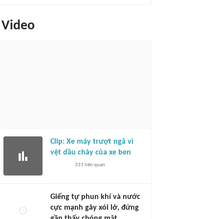
Video
Clip: Xe máy trượt ngã vì
vệt dầu chảy của xe ben
331
liên quan
Giếng tự phun khí và nước
cực mạnh gây xói lở, đứng
gần thấy chóng mặt