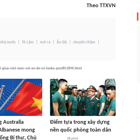
Theo TTXVN
 Nhà nước
Tô Lâm
mở ra
Ấn Độ
chuyến thăm
i-giua-viet-nam-voi-an-do-sri-lanka-post851896.html
 Australia
Điểm tựa trong xây dựng
Albanese mong
nền quốc phòng toàn dân
ổng Bí thư, Chủ
38 phút