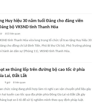
ặng Huy hiệu 30 năm tuổi Đảng cho đảng viên
Đảng bộ VKSND tỉnh Thanh Hóa
iờ
653
liên quan
KSND tỉnh Thanh Hóa vừa long trọng tổ chức Lễ trao tặng Huy hiệu 30
Đảng cho đồng chí Lê Đình Tiến, Phó Bí thư Chi bộ, Phó Trưởng phòng
thi hành án dân sự (Phòng 11), VKSND tỉnh Thanh Hóa.
oạt xe thủng lốp trên đường bộ cao tốc ở phía
ia Lai, Đắk Lắk
9 giờ
8
liên quan
an chức năng đang phối hợp làm rõ nghi can vận chuyển phế liệu gây
ên hai tuyến cao tốc qua địa phận phía Đông Gia Lai và Đắk Lắk gây
hàng loạt xe ô tô để xử lý nghiêm minh theo quy định pháp luật.