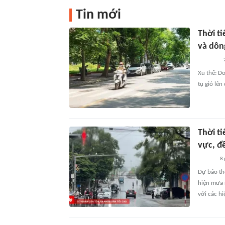
Tin mới
Thời t
và dông
Xu thế: D
tụ gió lê
Thời t
vực, đề
8 
Dự báo thờ
hiện mưa 
với các hi