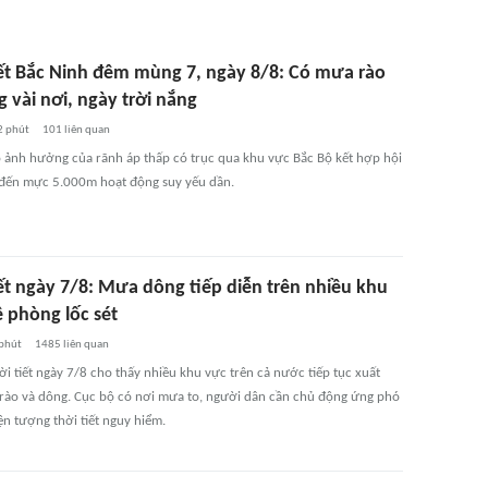
iết Bắc Ninh đêm mùng 7, ngày 8/8: Có mưa rào
 vài nơi, ngày trời nắng
2 phút
101
liên quan
o ảnh hưởng của rãnh áp thấp có trục qua khu vực Bắc Bộ kết hợp hội
n đến mực 5.000m hoạt động suy yếu dần.
iết ngày 7/8: Mưa dông tiếp diễn trên nhiều khu
 phòng lốc sét
phút
1485
liên quan
i tiết ngày 7/8 cho thấy nhiều khu vực trên cả nước tiếp tục xuất
rào và dông. Cục bộ có nơi mưa to, người dân cần chủ động ứng phó
ện tượng thời tiết nguy hiểm.