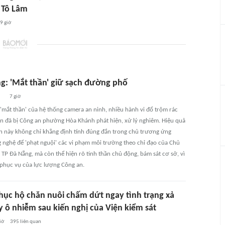
 Tô Lâm
9 giờ
g: 'Mắt thần' giữ sạch đường phố
7 giờ
'mắt thần' của hệ thống camera an ninh, nhiều hành vi đổ trộm rác
bần đã bị Công an phường Hòa Khánh phát hiện, xử lý nghiêm. Hiệu quả
h này không chỉ khẳng định tính đúng đắn trong chủ trương ứng
 nghệ để 'phạt nguội' các vi phạm môi trường theo chỉ đạo của Chủ
 TP Đà Nẵng, mà còn thể hiện rõ tinh thần chủ động, bám sát cơ sở, vì
phục vụ của lực lượng Công an.
hục hộ chăn nuôi chấm dứt ngay tình trạng xả
y ô nhiễm sau kiến nghị của Viện kiểm sát
iờ
395
liên quan