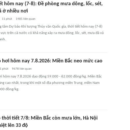
ết hôm nay (7-8): Đề phòng mưa dông, lốc, sét,
 ở nhiều nơi
11 phút
1485
liên quan
g tâm Dự báo Khí tượng Thủy văn Quốc gia, thời tiết hôm nay (7-8)
 vực trên cả nước có khả năng xảy ra mưa dông, lốc, sét, mưa đá và
ạnh.
o hơi hôm nay 7.8.2026: Miền Bắc neo mức cao
1 phút
9678
liên quan
ơi hôm nay 7.8.2026 dao động 59.000 - 62.000 đồng/kg. Miền Bắc
ằng cao nhất, trong khi một số địa phương miền Trung, miền Nam
00 đồng/kg.
 thời tiết 7/8: Miền Bắc còn mưa lớn, Hà Nội
iệt lên 33 độ