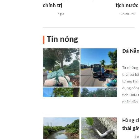
chính trị
tịch nước
7 giờ
Chính Phủ
Tin nóng
Đà Nẵn
Từ những 
thải, xà 
từ mô hìn
dụng công
tịch UBND
nhân dân 
Hàng c
thải gâ
7 g