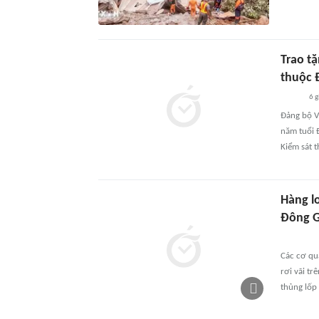
Trao t
thuộc 
6 g
Đảng bộ V
năm tuổi 
Kiểm sát 
Hàng l
Đông G
Các cơ qu
rơi vãi tr
thủng lốp 