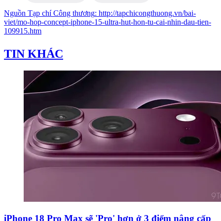
Nguồn
Tạp chí Công thương
:
http://tapchicongthuong.vn/bai-
viet/mo-hop-concept-iphone-15-ultra-hut-hon-tu-cai-nhin-dau-tien-
109915.htm
TIN KHÁC
iPhone 18 Pro Max sẽ 'Pro' hơn ở 3 điểm nâng cấp