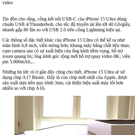
video
Tin đồn cho rằng, cổng kết nối USB-C của iPhone 15 Ultra dùng
chuẩn USB 4/Thunderbolt, cho tốc độ truyền tải lên tới 40 Gb/giây,
nhanh gấp 80 lần so với USB 2.0 trên cổng Lightning hiện tại.
Các thông số đặc biệt khác của iPhone 15 Ultra có thể kể ra như
màn hình 6,8 inch, viền mỏng hơn; khung máy bằng chất liệu titan;
cụm camera sau có sự xuất hiện của ống kính tiềm vọng, hỗ trợ
zoom quang 6x; ống kính góc rộng mới hỗ trợ quay video 8K; viên
pin 5.000mAh,...
Những tin tức rò rỉ gần đây cũng cho biết, iPhone 15 Ultra sẽ sử
dụng chip A17 Bionic. Đây là con chip mới nhất của Apple, được
sản xuất dựa trên quy trình 3nm, cải thiện hiệu suất máy tốt hơn
nhiều so với chip A16.