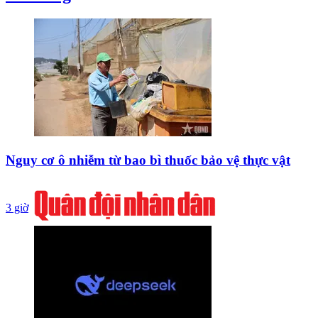
Nguy cơ ô nhiễm từ bao bì thuốc bảo vệ thực vật
3 giờ