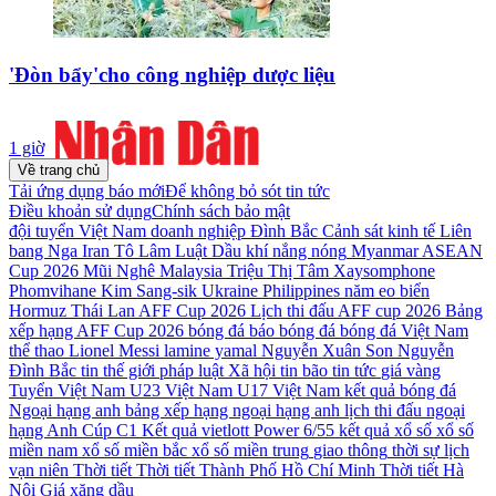
'Đòn bẩy'cho công nghiệp dược liệu
1 giờ
Về trang chủ
Tải ứng dụng báo mới
Để không bỏ sót tin tức
Điều khoản sử dụng
Chính sách bảo mật
đội tuyển Việt Nam
doanh nghiệp
Đình Bắc
Cảnh sát kinh tế
Liên
bang Nga
Iran
Tô Lâm
Luật Dầu khí
nắng nóng
Myanmar
ASEAN
Cup 2026
Mũi Nghê
Malaysia
Triệu Thị Tâm
Xaysomphone
Phomvihane
Kim Sang-sik
Ukraine
Philippines
năm
eo biển
Hormuz
Thái Lan
AFF Cup 2026
Lịch thi đấu AFF cup 2026
Bảng
xếp hạng AFF Cup 2026
bóng đá
báo bóng đá
bóng đá Việt Nam
thể thao
Lionel Messi
lamine yamal
Nguyễn Xuân Son
Nguyễn
Đình Bắc
tin thế giới
pháp luật
Xã hội
tin bão
tin tức
giá vàng
Tuyển Việt Nam
U23 Việt Nam
U17 Việt Nam
kết quả bóng đá
Ngoại hạng anh
bảng xếp hạng ngoại hạng anh
lịch thi đấu ngoại
hạng Anh
Cúp C1
Kết quả vietlott Power 6/55
kết quả xổ số
xổ số
miền nam
xổ số miền bắc
xổ số miền trung
giao thông
thời sự
lịch
vạn niên
Thời tiết
Thời tiết Thành Phố Hồ Chí Minh
Thời tiết Hà
Nội
Giá xăng dầu