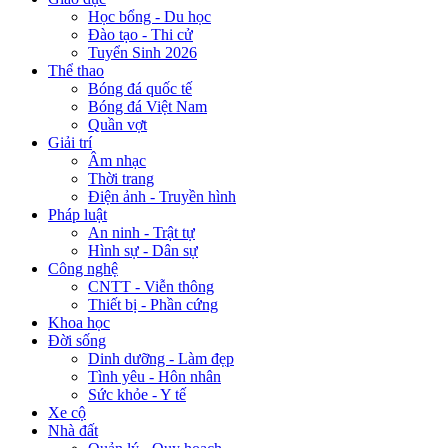
Học bổng - Du học
Đào tạo - Thi cử
Tuyển Sinh 2026
Thể thao
Bóng đá quốc tế
Bóng đá Việt Nam
Quần vợt
Giải trí
Âm nhạc
Thời trang
Điện ảnh - Truyền hình
Pháp luật
An ninh - Trật tự
Hình sự - Dân sự
Công nghệ
CNTT - Viễn thông
Thiết bị - Phần cứng
Khoa học
Đời sống
Dinh dưỡng - Làm đẹp
Tình yêu - Hôn nhân
Sức khỏe - Y tế
Xe cộ
Nhà đất