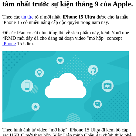
tâm nhất trước sự kiện tháng 9 của Apple.
Theo các
tin tức
rò rỉ mới nhất,
iPhone 15 Ultra
được cho là mẫu
iPhone 15 có nhiều nâng cấp độc quyền trong năm nay.
Để các iFan có cái nhìn tổng thể về siêu phẩm này, kênh YouTube
4RMD
mới đây đã cho đăng tải đoạn video "mở hộp" concept
iPhone
15 Ultra.
Theo hình ảnh từ video "mở hộp", iPhone 15 Ultra đi kèm bộ cáp
sạc USB-C mới theo hộp. Việc Liên minh Châu Âu chính thức phê