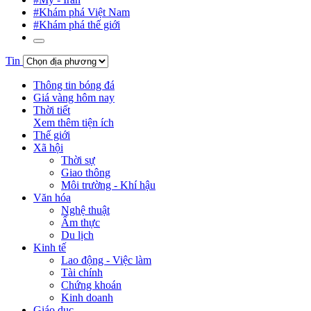
#Khám phá Việt Nam
#Khám phá thế giới
Tin
Thông tin bóng đá
Giá vàng hôm nay
Thời tiết
Xem thêm tiện ích
Thế giới
Xã hội
Thời sự
Giao thông
Môi trường - Khí hậu
Văn hóa
Nghệ thuật
Ẩm thực
Du lịch
Kinh tế
Lao động - Việc làm
Tài chính
Chứng khoán
Kinh doanh
Giáo dục