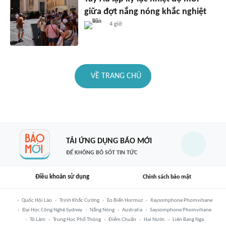
giữa đợt nắng nóng khắc nghiệt
4 giờ
VỀ TRANG CHỦ
TẢI ỨNG DỤNG BÁO MỚI
ĐỂ KHÔNG BỎ SÓT TIN TỨC
Điều khoản sử dụng
Chính sách bảo mật
Quốc Hội Lào
Trịnh Khắc Cường
Eo Biển Hormuz
Xaysomphone Phomvihane
Đại Học Công Nghệ Sydney
Nắng Nóng
Australia
Saysomphone Phomvihane
Tô Lâm
Trung Học Phổ Thông
Điểm Chuẩn
Hai Nước
Liên Bang Nga