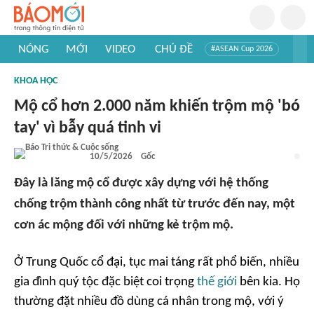
NÓNG
MỚI
VIDEO
CHỦ ĐỀ
#ASEAN Cup 2026
#Trí tuệ nhân tạo
#Mỹ - Iran
#Khám phá Việt Nam
KHOA HỌC
#Khám phá thế giới
Mộ cổ hơn 2.000 năm khiến trộm mộ 'bó
tay' vì bẫy quá tinh vi
10/5/2026
Gốc
Đây là lăng mộ cổ được xây dựng với hệ thống
chống trộm thành công nhất từ trước đến nay, một
cơn ác mộng đối với những kẻ trộm mộ.
Ở Trung Quốc cổ đại, tục mai táng rất phổ biến, nhiều
gia đình quý tộc đặc biệt coi trọng
thế giới
bên kia. Họ
thường đặt nhiều đồ dùng cá nhân trong mộ, với ý