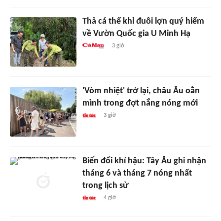
Thả cá thể khỉ đuôi lợn quý hiếm
về Vườn Quốc gia U Minh Hạ
3 giờ
'Vòm nhiệt' trở lại, châu Âu oằn
mình trong đợt nắng nóng mới
3 giờ
Biến đổi khí hậu: Tây Âu ghi nhận
tháng 6 và tháng 7 nóng nhất
trong lịch sử
4 giờ