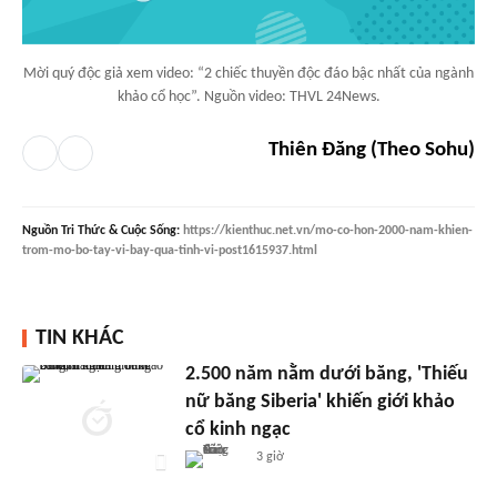
Mời quý độc giả xem video: “2 chiếc thuyền độc đáo bậc nhất của ngành
khảo cổ học”. Nguồn video: THVL 24News.
Thiên Đăng (Theo Sohu)
Nguồn
Tri Thức & Cuộc Sống
:
https://kienthuc.net.vn/mo-co-hon-2000-nam-khien-
trom-mo-bo-tay-vi-bay-qua-tinh-vi-post1615937.html
TIN KHÁC
2.500 năm nằm dưới băng, 'Thiếu
nữ băng Siberia' khiến giới khảo
cổ kinh ngạc
3 giờ