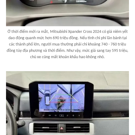
Ở thời điểm mới ra mắt, Mitsubishi Xpander Cross 2024 có giá niêm yết
dao động quanh mức hơn 690 triệu đồng. Nếu tính chi phí lăn bánh tại
các thành phố lớn, người mua thường phải chi khoảng 740 - 760 triệu
đồng tùy địa phương và thời điểm. Như vậy, mức giá sang tay 595 triệu,
chủ xe cũng mất khoản khấu hao không nhỏ.