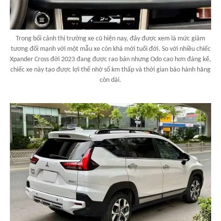
Trong bối cảnh thị trường xe cũ hiện nay, đây được xem là mức giảm
tương đối mạnh với một mẫu xe còn khá mới tuổi đời. So với nhiều chiếc
Xpander Cross đời 2023 đang được rao bán nhưng Odo cao hơn đáng kể,
chiếc xe này tạo được lợi thế nhờ số km thấp và thời gian bảo hành hãng
còn dài.