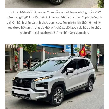
Thực tế, Mitsubishi Xpander Cross vẫn là một trong những mẫu MPV
gầm cao giữ giá khá tốt trên thị trường Việt Nam nhờ độ phổ biến, chi
phí vận hành thấp và tính thực dụng cao. Tuy nhiên, khi thế hệ mới liên
tục được bổ sung trang bị, không ít chủ xe đời 2024 đã bắt đầu chấp
nhận giảm giá sâu hơn để tăng khả năng giao dịch.