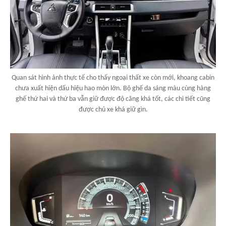
Quan sát hình ảnh thực tế cho thấy ngoại thất xe còn mới, khoang cabin
chưa xuất hiện dấu hiệu hao mòn lớn. Bộ ghế da sáng màu cùng hàng
ghế thứ hai và thứ ba vẫn giữ được độ căng khá tốt, các chi tiết cũng
được chủ xe khá giữ gìn.