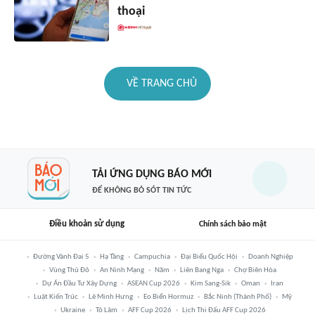
thoại
VỀ TRANG CHỦ
TẢI ỨNG DỤNG BÁO MỚI
ĐỂ KHÔNG BỎ SÓT TIN TỨC
Điều khoản sử dụng
Chính sách bảo mật
Đường Vành Đai 5
Hạ Tầng
Campuchia
Đại Biểu Quốc Hội
Doanh Nghiệp
Vùng Thủ Đô
An Ninh Mạng
Năm
Liên Bang Nga
Chợ Biên Hòa
Dự Án Đầu Tư Xây Dựng
ASEAN Cup 2026
Kim Sang-Sik
Oman
Iran
Luật Kiến Trúc
Lê Minh Hưng
Eo Biển Hormuz
Bắc Ninh (thành Phố)
Mỹ
Ukraine
Tô Lâm
AFF Cup 2026
Lịch Thi Đấu AFF Cup 2026