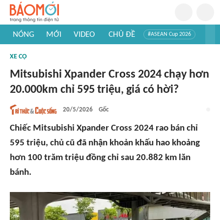
NÓNG
MỚI
VIDEO
CHỦ ĐỀ
#ASEAN Cup 2026
#Trí tuệ nhân tạo
#Mỹ - Iran
#Khám phá Việt Nam
XE CỘ
#Khám phá thế giới
Mitsubishi Xpander Cross 2024 chạy hơn
20.000km chỉ 595 triệu, giá có hời?
20/5/2026
Gốc
Chiếc Mitsubishi Xpander Cross 2024 rao bán chỉ
595 triệu, chủ cũ đã nhận khoản khấu hao khoảng
hơn 100 trăm triệu đồng chỉ sau 20.882 km lăn
bánh.