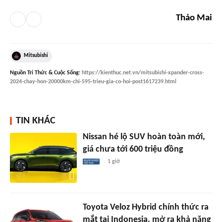
Thảo Mai
Mitsubishi
Nguồn
Tri Thức & Cuộc Sống
:
https://kienthuc.net.vn/mitsubishi-xpander-cross-
2024-chay-hon-20000km-chi-595-trieu-gia-co-hoi-post1617239.html
TIN KHÁC
Nissan hé lộ SUV hoàn toàn mới,
giá chưa tới 600 triệu đồng
1 giờ
Toyota Veloz Hybrid chính thức ra
mắt tại Indonesia, mở ra khả năng