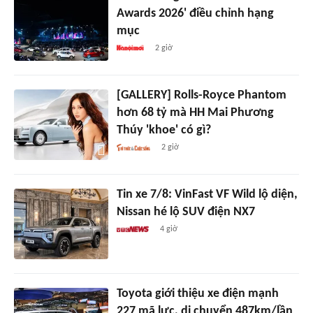
Awards 2026' điều chỉnh hạng
mục
2 giờ
[GALLERY] Rolls-Royce Phantom
hơn 68 tỷ mà HH Mai Phương
Thúy 'khoe' có gì?
2 giờ
Tin xe 7/8: VinFast VF Wild lộ diện,
Nissan hé lộ SUV điện NX7
4 giờ
Toyota giới thiệu xe điện mạnh
227 mã lực, di chuyển 487km/lần