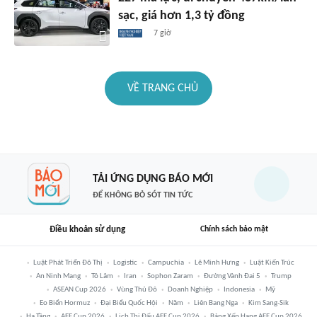
sạc, giá hơn 1,3 tỷ đồng
7 giờ
VỀ TRANG CHỦ
TẢI ỨNG DỤNG BÁO MỚI
ĐỂ KHÔNG BỎ SÓT TIN TỨC
Điều khoản sử dụng
Chính sách bảo mật
Luật Phát Triển Đô Thị
Logistic
Campuchia
Lê Minh Hưng
Luật Kiến Trúc
An Ninh Mạng
Tô Lâm
Iran
Sophon Zaram
Đường Vành Đai 5
Trump
ASEAN Cup 2026
Vùng Thủ Đô
Doanh Nghiệp
Indonesia
Mỹ
Eo Biển Hormuz
Đại Biểu Quốc Hội
Năm
Liên Bang Nga
Kim Sang-Sik
Hạ Tầng
AFF Cup 2026
Lịch Thi Đấu AFF Cup 2026
Bảng Xếp Hạng AFF Cup 2026