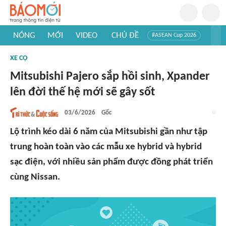
NÓNG
MỚI
VIDEO
CHỦ ĐỀ
#ASEAN Cup 2026
#Trí tuệ nhân tạo
#Mỹ - Iran
#Khám phá Việt Nam
XE CỘ
#Khám phá thế giới
Mitsubishi Pajero sắp hồi sinh, Xpander
lên đời thế hệ mới sẽ gây sốt
03/6/2026
Gốc
Lộ trình kéo dài 6 năm của Mitsubishi gần như tập
trung hoàn toàn vào các mẫu xe hybrid và hybrid
sạc điện, với nhiều sản phẩm được đồng phát triển
cùng Nissan.