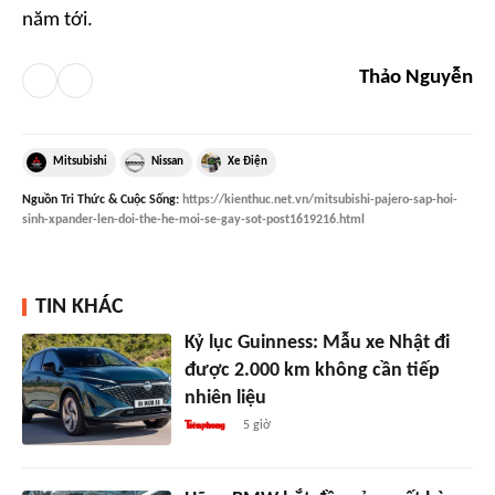
năm tới.
Thảo Nguyễn
Mitsubishi
Nissan
Xe Điện
Nguồn
Tri Thức & Cuộc Sống
:
https://kienthuc.net.vn/mitsubishi-pajero-sap-hoi-
sinh-xpander-len-doi-the-he-moi-se-gay-sot-post1619216.html
TIN KHÁC
Kỷ lục Guinness: Mẫu xe Nhật đi
được 2.000 km không cần tiếp
nhiên liệu
5 giờ