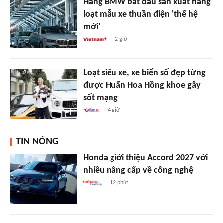
Hãng BMW bắt đầu sản xuất hàng
loạt mẫu xe thuần điện 'thế hệ
mới'
2 giờ
Loạt siêu xe, xe biển số đẹp từng
được Huấn Hoa Hồng khoe gây
sốt mạng
4 giờ
TIN NÓNG
Honda giới thiệu Accord 2027 với
nhiều nâng cấp về công nghệ
12 phút