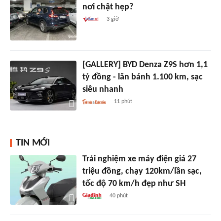
nơi chật hẹp?
3 giờ
[GALLERY] BYD Denza Z9S hơn 1,1
tỷ đồng - lăn bánh 1.100 km, sạc
siêu nhanh
11 phút
TIN MỚI
Trải nghiệm xe máy điện giá 27
triệu đồng, chạy 120km/lần sạc,
tốc độ 70 km/h đẹp như SH
40 phút