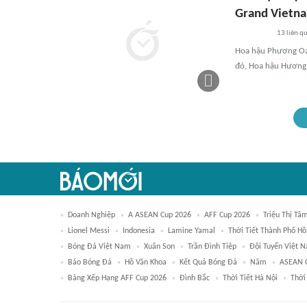
Grand Vietn
13
liên q
Hoa hậu Phương Oan
đó, Hoa hậu Hương G
Doanh Nghiệp
A ASEAN Cup 2026
AFF Cup 2026
Triệu Thị Tâ
Lionel Messi
Indonesia
Lamine Yamal
Thời Tiết Thành Phố Hồ
Bóng Đá Việt Nam
Xuân Son
Trần Đình Tiệp
Đội Tuyển Việt 
Báo Bóng Đá
Hồ Văn Khoa
Kết Quả Bóng Đá
Năm
ASEAN 
Bảng Xếp Hạng AFF Cup 2026
Đình Bắc
Thời Tiết Hà Nội
Thời