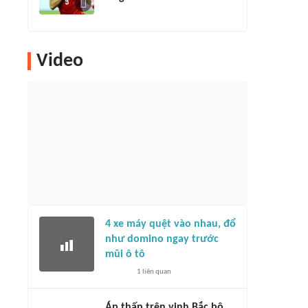
Video
4 xe máy quệt vào nhau, đổ
như domino ngay trước
mũi ô tô
1
liên quan
Áp thấp trên vịnh Bắc bộ