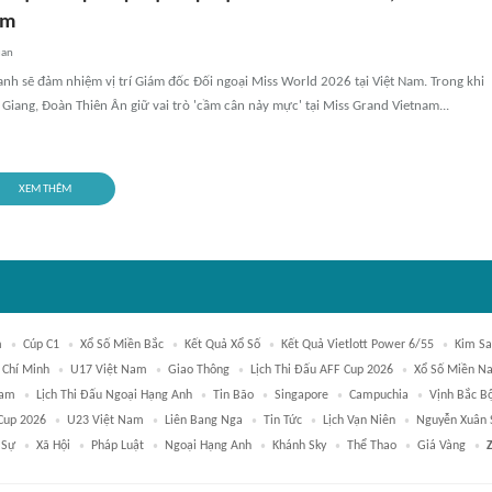
am
uan
h sẽ đảm nhiệm vị trí Giám đốc Đối ngoại Miss World 2026 tại Việt Nam. Trong khi
iang, Đoàn Thiên Ân giữ vai trò 'cầm cân nảy mực' tại Miss Grand Vietnam...
XEM THÊM
m
Cúp C1
Xổ Số Miền Bắc
Kết Quả Xổ Số
Kết Quả Vietlott Power 6/55
Kim Sa
 Chí Minh
U17 Việt Nam
Giao Thông
Lịch Thi Đấu AFF Cup 2026
Xổ Số Miền N
Nam
Lịch Thi Đấu Ngoại Hạng Anh
Tin Bão
Singapore
Campuchia
Vịnh Bắc B
Cup 2026
U23 Việt Nam
Liên Bang Nga
Tin Tức
Lịch Vạn Niên
Nguyễn Xuân 
 Sự
Xã Hội
Pháp Luật
Ngoại Hạng Anh
Khánh Sky
Thể Thao
Giá Vàng