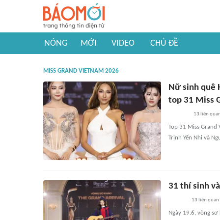
NÓNG
MỚI
VIDEO
CHỦ ĐỀ
MISS GRAND VIETNAM 2026
Nữ sinh quê 
top 31 Miss 
13
liên qua
Top 31 Miss Grand V
Trịnh Yến Nhi và N
31 thí sinh 
13
liên quan
Ngày 19.6, vòng sơ 