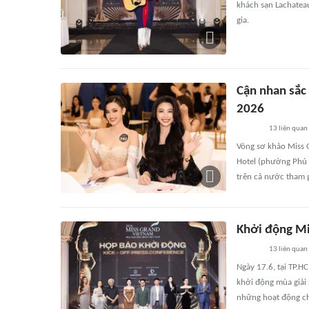
khách sạn Lachateau
gia.
Cận nhan sắc 
2026
13
liên quan
Vòng sơ khảo Miss 
Hotel (phường Phú Đ
trên cả nước tham g
Khởi động Mi
13
liên quan
Ngày 17.6, tại TP.
khởi động mùa giải
những hoạt động ch