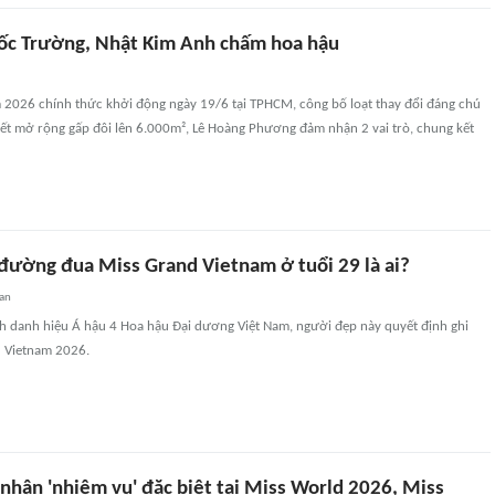
ốc Trường, Nhật Kim Anh chấm hoa hậu
 2026 chính thức khởi động ngày 19/6 tại TPHCM, công bố loạt thay đổi đáng chú
kết mở rộng gấp đôi lên 6.000m², Lê Hoàng Phương đảm nhận 2 vai trò, chung kết
 đường đua Miss Grand Vietnam ở tuổi 29 là ai?
an
nh danh hiệu Á hậu 4 Hoa hậu Đại dương Việt Nam, người đẹp này quyết định ghi
d Vietnam 2026.
nhận 'nhiệm vụ' đặc biệt tại Miss World 2026, Miss