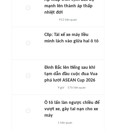
mạnh lên thành áp thấp
nhiệt đới
912
liên quan
Clip: Tài xế xe máy liều
mình lách vào giữa hai ô tô
Đình Bắc lên tiếng sau khi
tạm dẫn đầu cuộc đua Vua
phá lưới ASEAN Cup 2026
9 giờ
576
liên quan
Ô tô lấn làn ngược chiều để
vượt xe, gây tai nạn cho xe
máy
1
liên quan