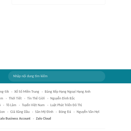
ng-Sik
Xổ Số Miền Trung
Bảng Xếp Hạng Ngoại Hạng Anh
am
Thời Tiết
Tin Thế Giới
Nguyễn Đình Bắc
ộ
Tô Lâm
Tuyển Việt Nam
Luật Phát Triển Đô Thị
Son
Giá Xăng Dầu
Sân Mỹ Đình
Bóng Đá
Nguyễn Văn Hợi
Zalo Business Account
Zalo Cloud