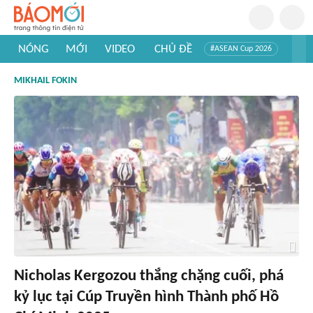
NÓNG
MỚI
VIDEO
CHỦ ĐỀ
#ASEAN Cup 2026
#Trí tuệ nhân tạo
#Mỹ - Iran
#Khám phá Việt Nam
MIKHAIL FOKIN
#Khám phá thế giới
Nicholas Kergozou thắng chặng cuối, phá
kỷ lục tại Cúp Truyền hình Thành phố Hồ