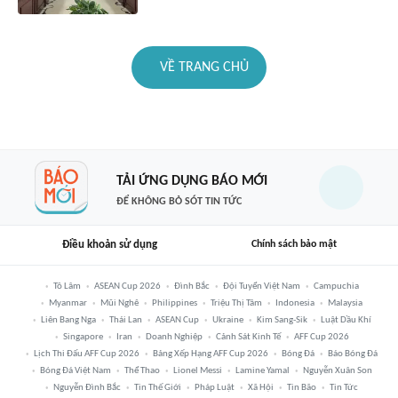
VỀ TRANG CHỦ
TẢI ỨNG DỤNG BÁO MỚI
ĐỂ KHÔNG BỎ SÓT TIN TỨC
Điều khoản sử dụng
Chính sách bảo mật
Tô Lâm
ASEAN Cup 2026
Đình Bắc
Đội Tuyển Việt Nam
Campuchia
Myanmar
Mũi Nghê
Philippines
Triệu Thị Tâm
Indonesia
Malaysia
Liên Bang Nga
Thái Lan
ASEAN Cup
Ukraine
Kim Sang-Sik
Luật Dầu Khí
Singapore
Iran
Doanh Nghiệp
Cảnh Sát Kinh Tế
AFF Cup 2026
Lịch Thi Đấu AFF Cup 2026
Bảng Xếp Hạng AFF Cup 2026
Bóng Đá
Báo Bóng Đá
Bóng Đá Việt Nam
Thể Thao
Lionel Messi
Lamine Yamal
Nguyễn Xuân Son
Nguyễn Đình Bắc
Tin Thế Giới
Pháp Luật
Xã Hội
Tin Bão
Tin Tức