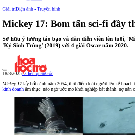
Giải trí
Điện ảnh - Truyền hình
Mickey 17: Bom tấn sci-fi đầy 
Sở hữu ý tưởng táo bạo và dàn diễn viên tên tuổi, '
'Ký Sinh Trùng' (2019) với 4 giải Oscar năm 2020.
18/3/2025
13
liên quan
Gốc
Mickey 17
lấy bối cảnh năm 2054, thời điểm loài người lên kế hoạch 
kinh doanh
ẩm thực, nào ngờ ước mơ khởi nghiệp bất thành, nợ nần c