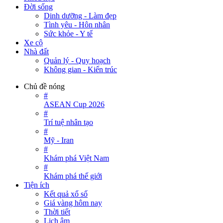
Đời sống
Dinh dưỡng - Làm đẹp
Tình yêu - Hôn nhân
Sức khỏe - Y tế
Xe cộ
Nhà đất
Quản lý - Quy hoạch
Không gian - Kiến trúc
Chủ đề nóng
#
ASEAN Cup 2026
#
Trí tuệ nhân tạo
#
Mỹ - Iran
#
Khám phá Việt Nam
#
Khám phá thế giới
Tiện ích
Kết quả xổ số
Giá vàng hôm nay
Thời tiết
Lịch âm