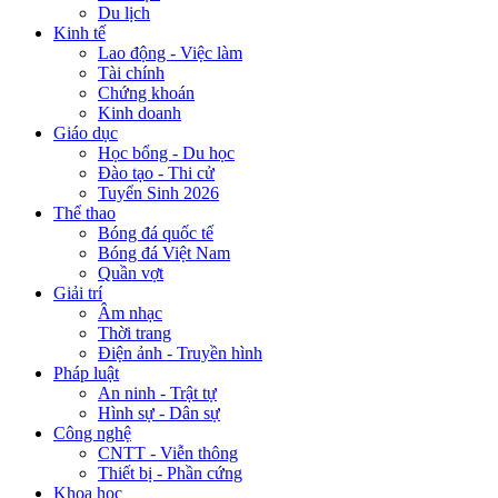
Du lịch
Kinh tế
Lao động - Việc làm
Tài chính
Chứng khoán
Kinh doanh
Giáo dục
Học bổng - Du học
Đào tạo - Thi cử
Tuyển Sinh 2026
Thể thao
Bóng đá quốc tế
Bóng đá Việt Nam
Quần vợt
Giải trí
Âm nhạc
Thời trang
Điện ảnh - Truyền hình
Pháp luật
An ninh - Trật tự
Hình sự - Dân sự
Công nghệ
CNTT - Viễn thông
Thiết bị - Phần cứng
Khoa học