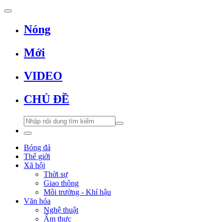
Nóng
Mới
VIDEO
CHỦ ĐỀ
Bóng đá
Thế giới
Xã hội
Thời sự
Giao thông
Môi trường - Khí hậu
Văn hóa
Nghệ thuật
Ẩm thực