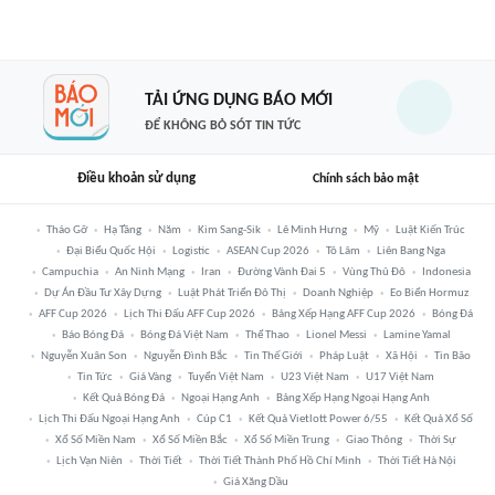
TẢI ỨNG DỤNG BÁO MỚI
ĐỂ KHÔNG BỎ SÓT TIN TỨC
Điều khoản sử dụng
Chính sách bảo mật
Tháo Gỡ
Hạ Tầng
Năm
Kim Sang-Sik
Lê Minh Hưng
Mỹ
Luật Kiến Trúc
Đại Biểu Quốc Hội
Logistic
ASEAN Cup 2026
Tô Lâm
Liên Bang Nga
Campuchia
An Ninh Mạng
Iran
Đường Vành Đai 5
Vùng Thủ Đô
Indonesia
Dự Án Đầu Tư Xây Dựng
Luật Phát Triển Đô Thị
Doanh Nghiệp
Eo Biển Hormuz
AFF Cup 2026
Lịch Thi Đấu AFF Cup 2026
Bảng Xếp Hạng AFF Cup 2026
Bóng Đá
Báo Bóng Đá
Bóng Đá Việt Nam
Thể Thao
Lionel Messi
Lamine Yamal
Nguyễn Xuân Son
Nguyễn Đình Bắc
Tin Thế Giới
Pháp Luật
Xã Hội
Tin Bão
Tin Tức
Giá Vàng
Tuyển Việt Nam
U23 Việt Nam
U17 Việt Nam
Kết Quả Bóng Đá
Ngoại Hạng Anh
Bảng Xếp Hạng Ngoại Hạng Anh
Lịch Thi Đấu Ngoại Hạng Anh
Cúp C1
Kết Quả Vietlott Power 6/55
Kết Quả Xổ Số
Xổ Số Miền Nam
Xổ Số Miền Bắc
Xổ Số Miền Trung
Giao Thông
Thời Sự
Lịch Vạn Niên
Thời Tiết
Thời Tiết Thành Phố Hồ Chí Minh
Thời Tiết Hà Nội
Giá Xăng Dầu