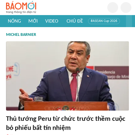
NÓNG
MỚI
VIDEO
CHỦ ĐỀ
#ASEAN Cup 2026
#Trí tuệ nhân tạo
#Mỹ - Iran
#Khám phá Việt Nam
MICHEL BARNIER
#Khám phá thế giới
Thủ tướng Peru từ chức trước thềm cuộc
bỏ phiếu bất tín nhiệm