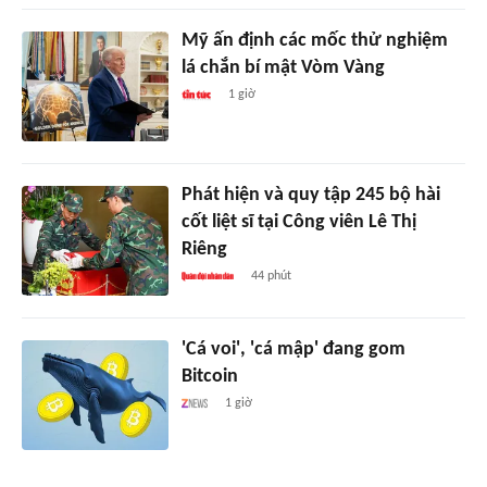
Mỹ ấn định các mốc thử nghiệm
lá chắn bí mật Vòm Vàng
1 giờ
Phát hiện và quy tập 245 bộ hài
cốt liệt sĩ tại Công viên Lê Thị
Riêng
44 phút
'Cá voi', 'cá mập' đang gom
Bitcoin
1 giờ