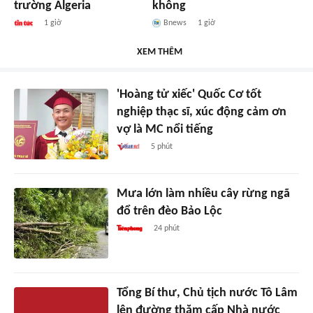
trường Algeria
không
1 giờ
Bnews
1 giờ
XEM THÊM
'Hoàng tử xiếc' Quốc Cơ tốt
nghiệp thạc sĩ, xúc động cảm ơn
vợ là MC nổi tiếng
5 phút
Mưa lớn làm nhiều cây rừng ngã
đổ trên đèo Bảo Lộc
24 phút
Tổng Bí thư, Chủ tịch nước Tô Lâm
lên đường thăm cấp Nhà nước