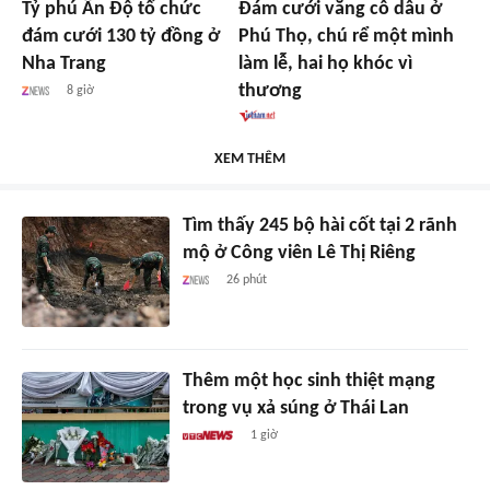
Tỷ phú Ấn Độ tổ chức
Đám cưới vắng cô dâu ở
đám cưới 130 tỷ đồng ở
Phú Thọ, chú rể một mình
Nha Trang
làm lễ, hai họ khóc vì
thương
8 giờ
XEM THÊM
Tìm thấy 245 bộ hài cốt tại 2 rãnh
mộ ở Công viên Lê Thị Riêng
26 phút
Thêm một học sinh thiệt mạng
trong vụ xả súng ở Thái Lan
1 giờ