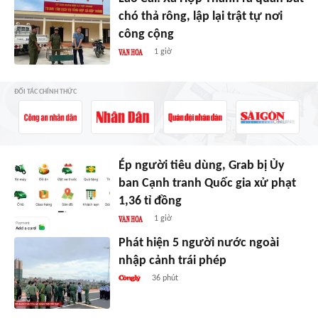
chó thả rông, lập lại trật tự nơi
công cộng
1 giờ
ĐỐI TÁC CHÍNH THỨC
Ép người tiêu dùng, Grab bị Ủy
ban Cạnh tranh Quốc gia xử phạt
1,36 tỉ đồng
1 giờ
Phát hiện 5 người nước ngoài
nhập cảnh trái phép
36 phút