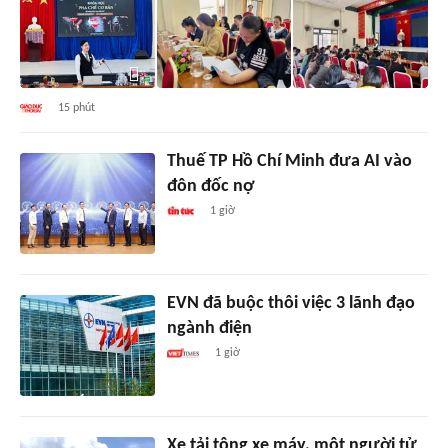
15 phút
Thuế TP Hồ Chí Minh đưa AI vào
đôn đốc nợ
1 giờ
EVN đã buộc thôi việc 3 lãnh đạo
ngành điện
1 giờ
Xe tải tông xe máy, một người tử