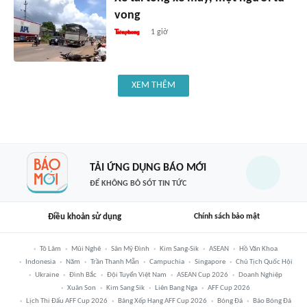
vong
1 giờ
XEM THÊM
TẢI ỨNG DỤNG BÁO MỚI
ĐỂ KHÔNG BỎ SÓT TIN TỨC
Điều khoản sử dụng
Chính sách bảo mật
Tô Lâm
Mũi Nghê
Sân Mỹ Đình
Kim Sang-Sik
ASEAN
Hồ Văn Khoa
Indonesia
Năm
Trần Thanh Mẫn
Campuchia
Singapore
Chủ Tịch Quốc Hội
Ukraine
Đình Bắc
Đội Tuyển Việt Nam
ASEAN Cup 2026
Doanh Nghiệp
Xuân Son
Kim Sang Sik
Liên Bang Nga
AFF Cup 2026
Lịch Thi Đấu AFF Cup 2026
Bảng Xếp Hạng AFF Cup 2026
Bóng Đá
Báo Bóng Đá