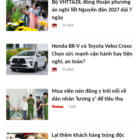
Bộ VHTT&DL đồng thuận phương
án nghỉ Tết Nguyên đán 2027 dài 7
ngày
22 phút
Honda BR-V và Toyota Veloz Cross:
Chọn sức mạnh vận hành hay tiện
nghi, an toàn?
22 phút
Mua viên nén đông y trôi nổi về
dán nhãn 'lương y' để tiêu thụ
1 giờ
Lại thêm khách hàng trúng độc