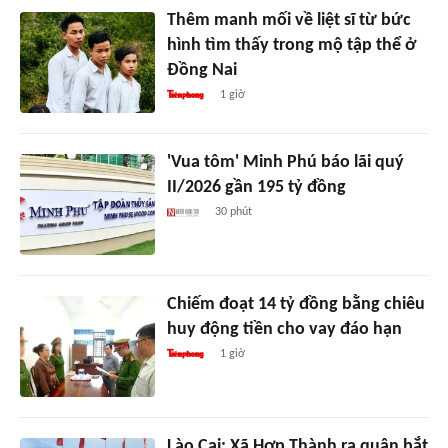
Thêm manh mối về liệt sĩ từ bức
hình tìm thấy trong mộ tập thể ở
Đồng Nai
1 giờ
'Vua tôm' Minh Phú báo lãi quý
II/2026 gần 195 tỷ đồng
30 phút
Chiếm đoạt 14 tỷ đồng bằng chiêu
huy động tiền cho vay đáo hạn
1 giờ
Lào Cai: Xã Hợp Thành ra quân bắt