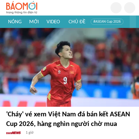
NÓNG
MỚI
VIDEO
CHỦ ĐỀ
#ASEAN Cup 2026
#Trí tuệ nhân tạo
#Mỹ - Iran
#Khám phá Việt Nam
#Khám phá thế giới
'Cháy' vé xem Việt Nam đá bán kết ASEAN
Cup 2026, hàng nghìn người chờ mua
1 giờ