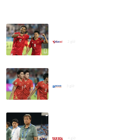
ASEAN CUP 2026
Tuyển Việt Nam chơi đẹp nhất ở
ASEAN Cup 2026
2 giờ
ASEAN Cup 2026: Lượt cuối bảng
B quyết định đối thủ của Việt Nam
3 giờ
HLV Campuchia: 'Xuân Son khiến
hàng phòng ngự của chúng tôi
phải làm việc rất vất vả'
4 giờ