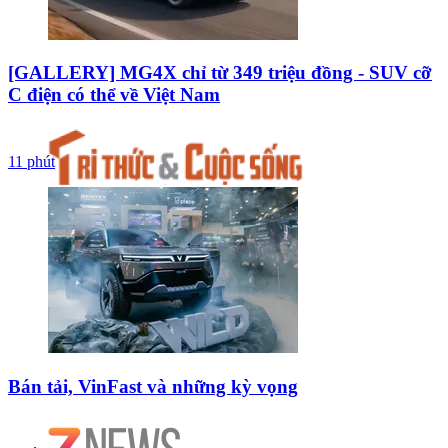
[GALLERY] MG4X chỉ từ 349 triệu đồng - SUV cỡ
C điện có thể về Việt Nam
11 phút
Bán tải, VinFast và những kỳ vọng