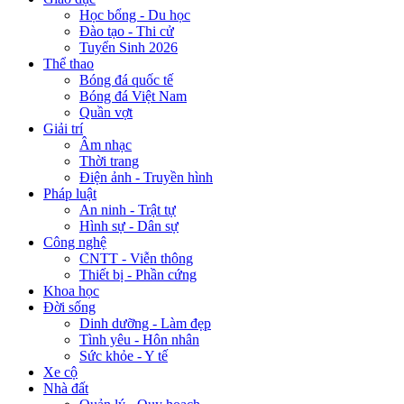
Học bổng - Du học
Đào tạo - Thi cử
Tuyển Sinh 2026
Thể thao
Bóng đá quốc tế
Bóng đá Việt Nam
Quần vợt
Giải trí
Âm nhạc
Thời trang
Điện ảnh - Truyền hình
Pháp luật
An ninh - Trật tự
Hình sự - Dân sự
Công nghệ
CNTT - Viễn thông
Thiết bị - Phần cứng
Khoa học
Đời sống
Dinh dưỡng - Làm đẹp
Tình yêu - Hôn nhân
Sức khỏe - Y tế
Xe cộ
Nhà đất