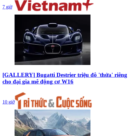
7 giờ
[GALLERY] Bugatti Destrier triệu đô 'thửa' riêng
cho đại gia mê động cơ W16
10 giờ