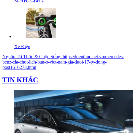
Mercedes-Benz
Xe Điện
Nguồn
Tri Thức & Cuộc Sống
:
https://kienthuc.net.vn/mercedes-
benz-cla-chot-lich-ban-o-viet-nam-gia-duoi-17-ty-dong-
post1616278.html
TIN KHÁC