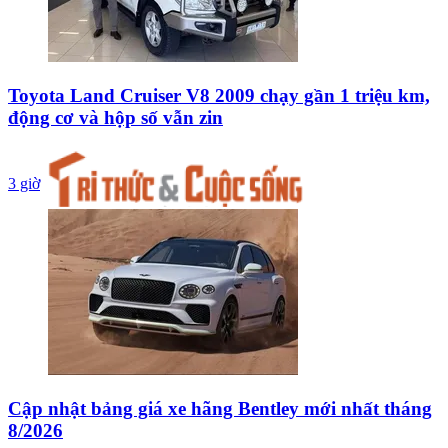
Toyota Land Cruiser V8 2009 chạy gần 1 triệu km,
động cơ và hộp số vẫn zin
3 giờ
Cập nhật bảng giá xe hãng Bentley mới nhất tháng
8/2026