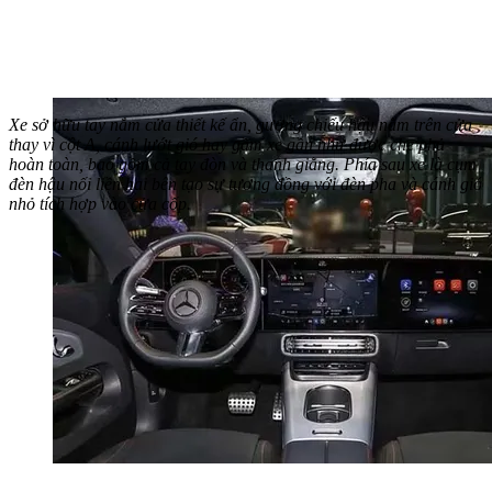
Xe sở hữu tay nắm cửa thiết kế ẩn, gương chiếu hậu nằm trên cửa
thay vì cột A, cánh lướt gió hay gầm xe gần như được che phủ
hoàn toàn, bao gồm cả tay đòn và thanh giằng. Phía sau xe là cụm
đèn hậu nối liền hai bên tạo sự tương đồng với đèn pha và cánh gió
nhỏ tích hợp vào cửa cốp.