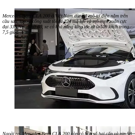
Mercedes-Benz CLA 200 ở Việt Nam dùng 1 mô-tơ điện nằm trên
cầu sau, tạo ra công suất tối đa 224 mã lực và mô-men xoắn cực
đại 335 Nm. Nhờ đó, xe có khả năng tăng tốc từ 0-100 km/h trong
7,5 giây.
Ngoài ra, Mercedes-Benz CLA 200 còn có hộp số hai cấp và pin 58