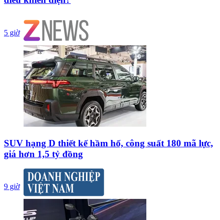
5 giờ
SUV hạng D thiết kế hầm hố, công suất 180 mã lực,
giá hơn 1,5 tỷ đồng
9 giờ