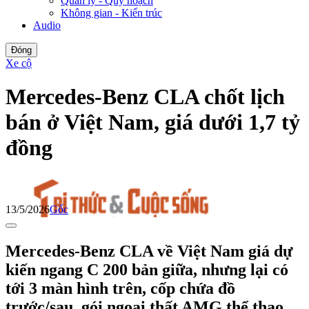
Quản lý - Quy hoạch
Không gian - Kiến trúc
Audio
Đóng
Xe cộ
Mercedes-Benz CLA chốt lịch
bán ở Việt Nam, giá dưới 1,7 tỷ
đồng
13/5/2026
Gốc
Mercedes-Benz CLA về Việt Nam giá dự
kiến ngang C 200 bản giữa, nhưng lại có
tới 3 màn hình trên, cốp chứa đồ
trước/sau, gói ngoại thất AMG thể thao.