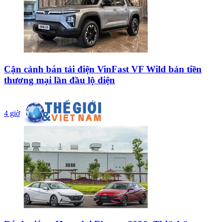
Cận cảnh bán tải điện VinFast VF Wild bản tiền
thương mại lần đầu lộ diện
4 giờ