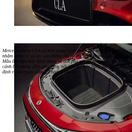
Mercedes-Benz CLA sở hữu ngoại hình mượt mà như xe coupe
nhằm giảm hệ số lực cản không khí và cải thiện phạm vi hoạt động.
Mẫu ôtô điện này được trang bị đèn pha với đồ họa ngôi sao 3
cánh bên trong. Đèn pha được nối liền hai bên bằng dải đèn LED
định vị ban ngày nằm vắt ngang đầu xe.