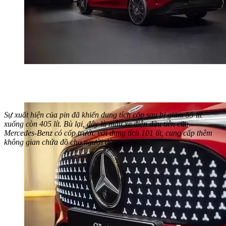
Sự xuất hiện của pin đã khiến dung tích cốp sau bị giảm 55 lít
xuống còn 405 lít. Bù lại, đây là mẫu xe điện đầu tiên của
Mercedes-Benz có cốp trước với dung tích 101 lít, cung cấp thêm
không gian chứa đồ cho người dùng.