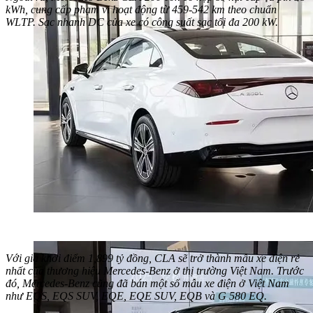
kWh, cung cấp phạm vi hoạt động từ 459-542 km theo chuẩn
WLTP. Sạc nhanh DC của xe có công suất sạc tối đa 200 kW.
Với giá khởi điểm 1,899 tỷ đồng, CLA sẽ trở thành mẫu xe điện rẻ
nhất của thương hiệu Mercedes-Benz ở thị trường Việt Nam. Trước
đó, Mercedes-Benz cũng đã bán một số mẫu xe điện ở Việt Nam
như EQS, EQS SUV, EQE, EQE SUV, EQB và G 580 EQ.