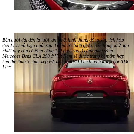
Bên dưới dải đèn là lưới tản nhiệt hình thang đóng kín, tích hợp
đèn LED và logo ngôi sao 3 cánh ở chính giữa. Bên trong lưới tản
nhiệt này còn có tổng cộng 142 ngôi sao 3 cánh phát sáng.
Mercedes-Benz CLA 200 ở Việt Nam sẽ được trang bị mâm hợp
kim thể thao 5 chấu kép với kích thước 19 inch nằm trong gói AMG
Line.