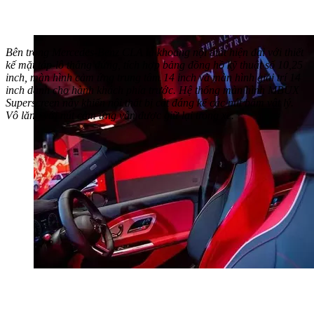
Bên trong Mercedes-Benz CLA là khoang nội thất hiện đại với thiết
kế mặt táp-lô thẳng đứng, tích hợp bảng đồng hồ kỹ thuật số 10,25
inch, màn hình cảm ứng trung tâm 14 inch và màn hình giải trí 14
inch dành cho hành khách phía trước. Hệ thống màn hình MBUX
Superscreen này khiến nội thất bị cắt đáng kể các nút bấm vật lý.
Vô lăng với nút cảm ứng vẫn được giữ lại trong xe.