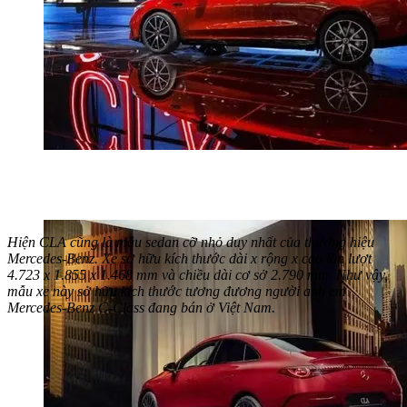
Hiện CLA cũng là mẫu sedan cỡ nhỏ duy nhất của thương hiệu
Mercedes-Benz. Xe sở hữu kích thước dài x rộng x cao lần lượt
4.723 x 1.855 x 1.468 mm và chiều dài cơ sở 2.790 mm. Như vậy,
mẫu xe này sở hữu kích thước tương đương người anh em
Mercedes-Benz C-Class đang bán ở Việt Nam.