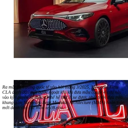
Ra mắt thị trường quốc tế vào hồi tháng 3/2025, Mercedes-Benz
CLA đánh dấu một bước ngoặt lớn khi đưa mẫu coupe 4 cửa này
vào kỷ nguyên xe điện. Ở thế hệ thứ 3, xe được phát triển dựa trên
khung gầm Mercedes-Benz Modular Architecture (MMA) hoàn toàn
mới dành cho các mẫu xe cỡ nhỏ.