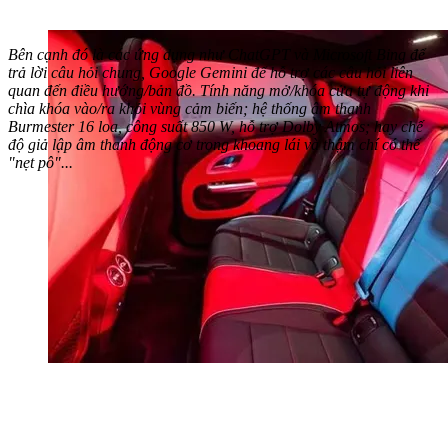
Bên cạnh đó là các ứng dụng như ChatGPT và Microsoft Bing để
trả lời câu hỏi chung, Google Gemini để hỗ trợ các câu hỏi liên
quan đến điều hướng/bản đồ. Tính năng mở/khóa cửa tự động khi
chìa khóa vào/ra khỏi vùng cảm biến; hệ thống âm thanh
Burmester 16 loa, công suất 850 W, hỗ trợ Dolby Atmos; hay chế
độ giả lập âm thanh động cơ trong khoang lái và thậm chí có thể
"nẹt pô"...