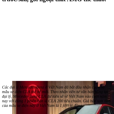
Các đại lý Mercedes-Benz ở Việt Nam đã bắt đầu nhận cọc cho
mẫu xe điện CLA thế hệ mới. Theo nhân viên tư vấn bán hàng tại
đại lý, Mercedes-Benz CLA dự kiến sẽ về Việt Nam vào cuối năm
nay với đúng 1 phiên bản là CLA 200 tiêu chuẩn. Giá bán tạm tính
của mẫu xe điện này ở Việt Nam là 1,699 tỷ đồng.