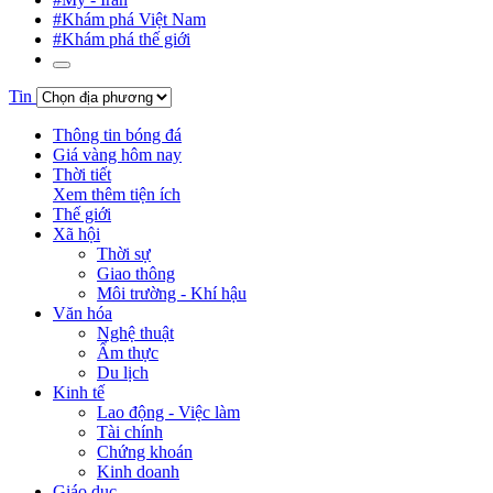
#Khám phá Việt Nam
#Khám phá thế giới
Tin
Thông tin bóng đá
Giá vàng hôm nay
Thời tiết
Xem thêm tiện ích
Thế giới
Xã hội
Thời sự
Giao thông
Môi trường - Khí hậu
Văn hóa
Nghệ thuật
Ẩm thực
Du lịch
Kinh tế
Lao động - Việc làm
Tài chính
Chứng khoán
Kinh doanh
Giáo dục