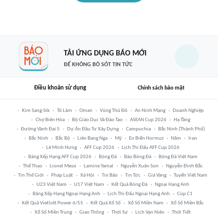
TẢI ỨNG DỤNG BÁO MỚI
ĐỂ KHÔNG BỎ SÓT TIN TỨC
Điều khoản sử dụng
Chính sách bảo mật
Kim Sang-Sik
Tô Lâm
Oman
Vùng Thủ Đô
An Ninh Mạng
Doanh Nghiệp
Chợ Biên Hòa
Bộ Giáo Dục Và Đào Tạo
ASEAN Cup 2026
Hạ Tầng
Đường Vành Đai 5
Dự Án Đầu Tư Xây Dựng
Campuchia
Bắc Ninh (thành Phố)
Bắc Ninh
Bắc Bộ
Liên Bang Nga
Mỹ
Eo Biển Hormuz
Năm
Iran
Lê Minh Hưng
AFF Cup 2026
Lịch Thi Đấu AFF Cup 2026
Bảng Xếp Hạng AFF Cup 2026
Bóng Đá
Báo Bóng Đá
Bóng Đá Việt Nam
Thể Thao
Lionel Messi
Lamine Yamal
Nguyễn Xuân Son
Nguyễn Đình Bắc
Tin Thế Giới
Pháp Luật
Xã Hội
Tin Bão
Tin Tức
Giá Vàng
Tuyển Việt Nam
U23 Việt Nam
U17 Việt Nam
Kết Quả Bóng Đá
Ngoại Hạng Anh
Bảng Xếp Hạng Ngoại Hạng Anh
Lịch Thi Đấu Ngoại Hạng Anh
Cúp C1
Kết Quả Vietlott Power 6/55
Kết Quả Xổ Số
Xổ Số Miền Nam
Xổ Số Miền Bắc
Xổ Số Miền Trung
Giao Thông
Thời Sự
Lịch Vạn Niên
Thời Tiết