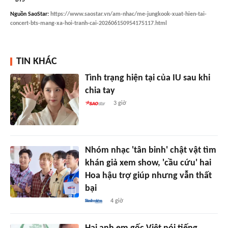
Nguồn
SaoStar
:
https://www.saostar.vn/am-nhac/me-jungkook-xuat-hien-tai-
concert-bts-mang-xa-hoi-tranh-cai-202606150954175117.html
TIN KHÁC
Tình trạng hiện tại của IU sau khi
chia tay
3 giờ
Nhóm nhạc 'tân binh' chật vật tìm
khán giả xem show, 'cầu cứu' hai
Hoa hậu trợ giúp nhưng vẫn thất
bại
4 giờ