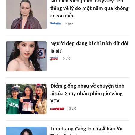
Nữ diễn viên phim 'Odyssey' lên
tiếng về lý do một năm qua không
có vai diễn
2 giờ
Người đẹp đang bị chỉ trích dữ dội
là ai?
3 giờ
Điểm giống nhau về chuyện tình
ái của 3 mỹ nhân phim giờ vàng
VTV
3 giờ
Tình trạng đáng lo của Á hậu Vũ