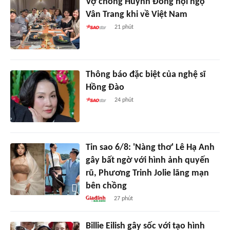
Vợ chồng Huỳnh Đông hội ngộ
Vân Trang khi về Việt Nam
21 phút
Thông báo đặc biệt của nghệ sĩ
Hồng Đào
24 phút
Tin sao 6/8: 'Nàng thơ' Lê Hạ Anh
gây bất ngờ với hình ảnh quyến
rũ, Phương Trinh Jolie lãng mạn
bên chồng
27 phút
Billie Eilish gây sốc với tạo hình