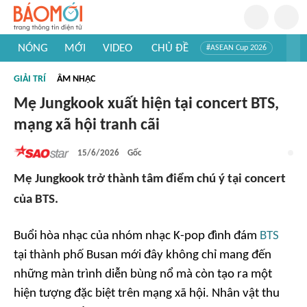
NÓNG
MỚI
VIDEO
CHỦ ĐỀ
#ASEAN Cup 2026
#Trí tuệ nhân tạo
#Mỹ - Iran
#Khám phá Việt Nam
GIẢI TRÍ
ÂM NHẠC
#Khám phá thế giới
Mẹ Jungkook xuất hiện tại concert BTS,
mạng xã hội tranh cãi
15/6/2026
Gốc
Mẹ Jungkook trở thành tâm điểm chú ý tại concert
của BTS.
Buổi hòa nhạc của nhóm nhạc K-pop đình đám
BTS
tại thành phố Busan mới đây không chỉ mang đến
những màn trình diễn bùng nổ mà còn tạo ra một
hiện tượng đặc biệt trên mạng xã hội. Nhân vật thu