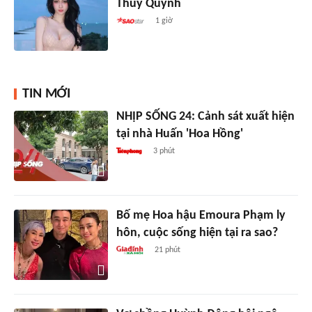
Thúy Quỳnh
1 giờ
TIN MỚI
NHỊP SỐNG 24: Cảnh sát xuất hiện
tại nhà Huấn 'Hoa Hồng'
3 phút
Bố mẹ Hoa hậu Emoura Phạm ly
hôn, cuộc sống hiện tại ra sao?
21 phút