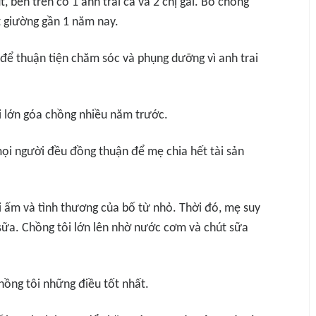
 bên trên có 1 anh trai cả và 2 chị gái. Bố chồng
t giường gần 1 năm nay.
 để thuận tiện chăm sóc và phụng dưỡng vì anh trai
gái lớn góa chồng nhiều năm trước.
ọi người đều đồng thuận để mẹ chia hết tài sản
hơi ấm và tình thương của bố từ nhỏ. Thời đó, mẹ suy
 sữa. Chồng tôi lớn lên nhờ nước cơm và chút sữa
hồng tôi những điều tốt nhất.