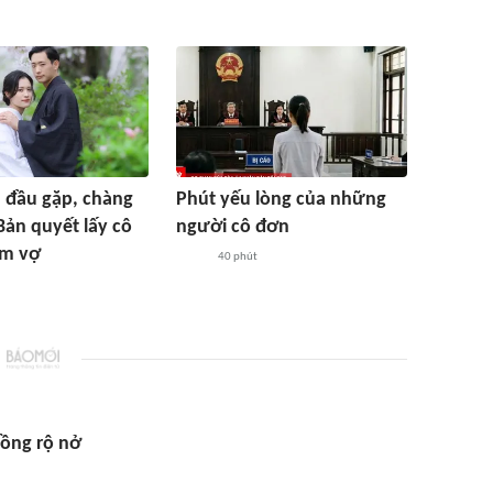
n đầu gặp, chàng
Phút yếu lòng của những
Bản quyết lấy cô
người cô đơn
àm vợ
40 phút
ồng rộ nở