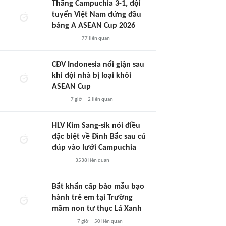
Thắng Campuchia 3-1, đội
tuyển Việt Nam đứng đầu
bảng A ASEAN Cup 2026
77
liên quan
CĐV Indonesia nổi giận sau
khi đội nhà bị loại khỏi
ASEAN Cup
7 giờ
2
liên quan
HLV Kim Sang-sik nói điều
đặc biệt về Đình Bắc sau cú
đúp vào lưới Campuchia
3538
liên quan
Bắt khẩn cấp bảo mẫu bạo
hành trẻ em tại Trường
mầm non tư thục Lá Xanh
7 giờ
50
liên quan