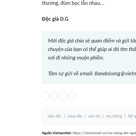
thương, đùm bọc lẫn nhau...
Độc giả D.G
Mời độc giả chia sẻ quan điểm và gửi tâ
chuyện của bạn có thể giúp ai đó tìm th
vơi đi những muộn phiền.
Tâm sự gửi về email: Bandoisong@vietna
nằm liệt
nàng dâu
anh chị
mẹ chồng
liệt
Nguồn
VietnamNet
:
https://vietnamnet.vn/me-chong-dot-ngot