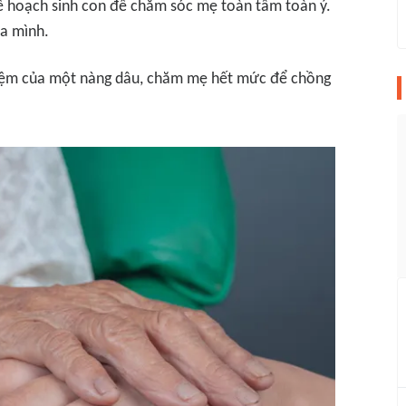
kế hoạch sinh con để chăm sóc mẹ toàn tâm toàn ý.
ủa mình.
nhiệm của một nàng dâu, chăm mẹ hết mức để chồng