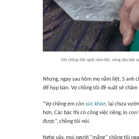
Mẹ chồng đột ngột nằm liệt, nàng dâu bất n
Nhưng, ngay sau hôm mẹ nằm liệt, 5 anh chị
để họp bàn. Vợ chồng tôi đề xuất sẽ chăm
“Vợ chồng em còn
sức khỏe
, lại chưa vướ
hơn. Các bác thì có công việc riêng, lo c
được”, chồng tôi nói.
Nghe vậy, mọi người “mắng” chồng tôi nga