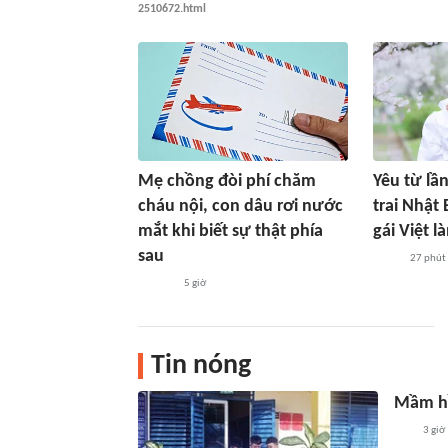
2510672.html
Mẹ chồng đòi phí chăm
Yêu từ lầ
cháu nội, con dâu rơi nước
trai Nhật 
mắt khi biết sự thật phía
gái Việt l
sau
27 phút
5 giờ
Tin nóng
Mầm h
3 giờ