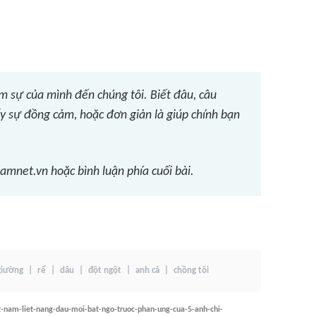
m sự của mình đến chúng tôi. Biết đâu, câu
ấy sự đồng cảm, hoặc đơn giản là giúp chính bạn
mnet.vn hoặc bình luận phía cuối bài.
 giường
rể
dâu
đột ngột
anh cả
chồng tôi
-nam-liet-nang-dau-moi-bat-ngo-truoc-phan-ung-cua-5-anh-chi-