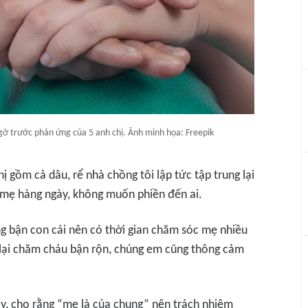
gờ trước phản ứng của 5 anh chị. Ảnh minh họa: Freepik
 gồm cả dâu, rể nhà chồng tôi lập tức tập trung lại
 mẹ hàng ngày, không muốn phiền đến ai.
ng bận con cái nên có thời gian chăm sóc mẹ nhiều
on lại chăm cháu bận rộn, chúng em cũng thông cảm
y, cho rằng “mẹ là của chung” nên trách nhiệm