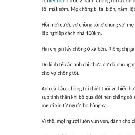
Tôi
kết hôn
được 2 năm. Chồng tôi là con út,
tôi mất sớm. Mẹ chồng bị tai biến, nằm liệ
Hồi mới cưới, vợ chồng tôi ở chung với mẹ
lập nghiệp cách nhà 100km.
Hai chị gái lấy chồng ở xã bên. Riêng chị 
Dù kinh tế các anh chị chưa dư dả nhưng m
cho vợ chồng tôi.
Anh cả bảo, chồng tôi thiệt thòi vì thiếu 
sụp tinh thần khi bố qua đời nên chẳng có
mẹ đi xin từ người họ hàng xa.
Vì thế, mọi người luôn vun vén, dành cho c