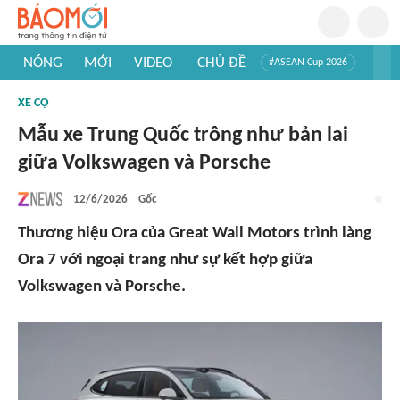
NÓNG
MỚI
VIDEO
CHỦ ĐỀ
#ASEAN Cup 2026
#Trí tuệ nhân tạo
#Mỹ - Iran
#Khám phá Việt Nam
XE CỘ
#Khám phá thế giới
Mẫu xe Trung Quốc trông như bản lai
giữa Volkswagen và Porsche
12/6/2026
Gốc
Thương hiệu Ora của Great Wall Motors trình làng
Ora 7 với ngoại trang như sự kết hợp giữa
Volkswagen và Porsche.