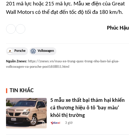
201 mã lực hoặc 215 mã lực. Mẫu xe điện của Great
Wall Motors có thể đạt đến tốc độ tối đa 180 km/h.
Phúc Hậu
Porsche
Volkswagen
Nguồn
Znews
:
https://znews.vn/mau-xe-trung-quoc-trong-nhu-ban-lai-giua-
volkswagen-va-porsche-post1658811.html
TIN KHÁC
5 mẫu xe thất bại thảm hại khiến
cả thương hiệu ô tô 'bay màu'
khỏi thị trường
3 giờ