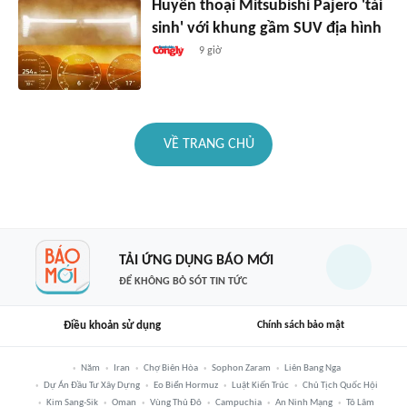
Huyền thoại Mitsubishi Pajero 'tái
sinh' với khung gầm SUV địa hình
9 giờ
VỀ TRANG CHỦ
TẢI ỨNG DỤNG BÁO MỚI
ĐỂ KHÔNG BỎ SÓT TIN TỨC
Điều khoản sử dụng
Chính sách bảo mật
Năm
Iran
Chợ Biên Hòa
Sophon Zaram
Liên Bang Nga
Dự Án Đầu Tư Xây Dựng
Eo Biển Hormuz
Luật Kiến Trúc
Chủ Tịch Quốc Hội
Kim Sang-Sik
Oman
Vùng Thủ Đô
Campuchia
An Ninh Mạng
Tô Lâm