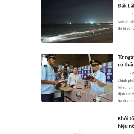
Đắk Lắ
6
Một du kh
thì bị són
Từ ngà
có thẩ
7 g
Chính phủ
bổ sung m
định chi 
hành chín
Khởi t
hiệu n