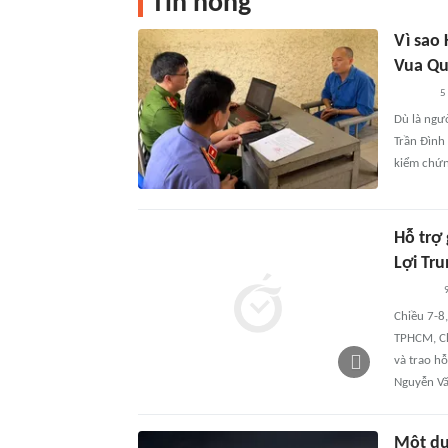
Tin nóng
Vì sao
Vua Qu
5
Dù là ngư
Trần Đình 
kiểm chứn
Hỗ trợ
Lợi Tr
Chiều 7-8
TPHCM, Ch
và trao h
Nguyễn Vă
Một du