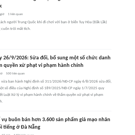
k
 giờ
1
liên quan
ách người Trung Quốc khi đi chơi với bạn ở biển Tuy Hòa (Đắk Lắk)
g cuốn trôi mất tích.
y 26/9/2026: Sửa đổi, bổ sung một số chức danh
m quyền xử phạt vi phạm hành chính
iờ
500
liên quan
 vừa ban hành Nghị định số 311/2026/NĐ-CP ngày 6/8/2026 sửa đổi,
ột số điều của Nghị định số 189/2025/NĐ-CP ngày 1/7/2025 quy
tiết Luật Xử lý vi phạm hành chính về thẩm quyền xử phạt vi phạm
h.
ố vụ buôn bán hơn 3.600 sản phẩm giả mạo nhãn
ổi tiếng ở Đà Nẵng