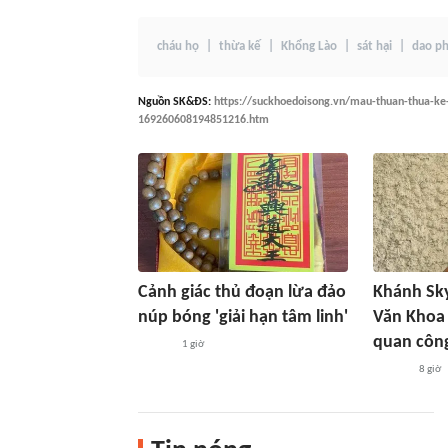
cháu họ
thừa kế
Khổng Lào
sát hại
dao ph
Nguồn
SK&ĐS
:
https://suckhoedoisong.vn/mau-thuan-thua-ke-
169260608194851216.htm
Cảnh giác thủ đoạn lừa đảo
Khánh Sky
núp bóng 'giải hạn tâm linh'
Văn Khoa k
quan côn
1 giờ
8 giờ