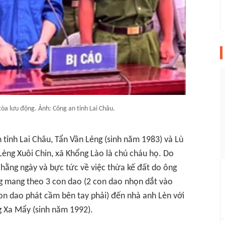
tòa lưu động. Ảnh: Công an tỉnh Lai Châu.
 tỉnh Lai Châu, Tẩn Vần Lẻng (sinh năm 1983) và Lù
 Lèng Xuôi Chin, xã Khổng Lào là chú cháu họ. Do
hằng ngày và bực tức về việc thừa kế đất do ông
ng mang theo 3 con dao (2 con dao nhọn dắt vào
con dao phát cầm bên tay phải) đến nhà anh Lèn với
g Xa Mẩy (sinh năm 1992).