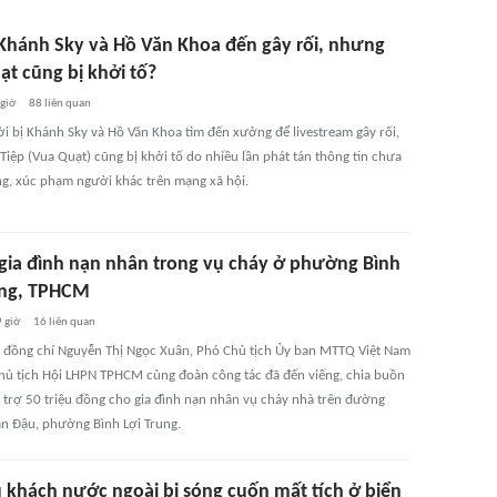
 Khánh Sky và Hồ Văn Khoa đến gây rối, nhưng
ạt cũng bị khởi tố?
 giờ
88
liên quan
ời bị Khánh Sky và Hồ Văn Khoa tìm đến xưởng để livestream gây rối,
Tiệp (Vua Quạt) cũng bị khởi tố do nhiều lần phát tán thông tin chưa
g, xúc phạm người khác trên mạng xã hội.
 gia đình nạn nhân trong vụ cháy ở phường Bình
ung, TPHCM
9 giờ
16
liên quan
, đồng chí Nguyễn Thị Ngọc Xuân, Phó Chủ tịch Ủy ban MTTQ Việt Nam
ủ tịch Hội LHPN TPHCM cùng đoàn công tác đã đến viếng, chia buồn
ỗ trợ 50 triệu đồng cho gia đình nạn nhân vụ cháy nhà trên đường
n Đậu, phường Bình Lợi Trung.
 khách nước ngoài bị sóng cuốn mất tích ở biển