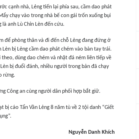
ớc cạnh nhà, Lẻng tiến lại phía sau, cầm dao phát
 Mẩy chạy vào trong nhà bế con gái trốn xuống bụi
g là anh Lù Chỉn Lèn đến cứu.
,1m để phòng thân và đi đến chỗ Lẻng đang đứng ở
h Lèn bị Lẻng cầm dao phát chém vào bàn tay trái.
i theo, dùng dao chém và nhặt đá ném liên tiếp về
Lèn bị đuổi đánh, nhiều người trong bản đã chạy
o rừng.
ợng Công an cùng người dân phối hợp bắt giữ.
ạt bị cáo Tẩn Vần Lẻng 8 năm tù về 2 tội danh “Giết
dụng”.
Nguyễn Danh Khích