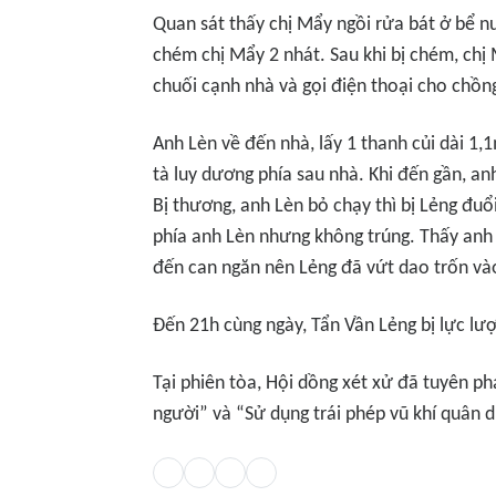
Quan sát thấy chị Mẩy ngồi rửa bát ở bể nư
chém chị Mẩy 2 nhát. Sau khi bị chém, chị
chuối cạnh nhà và gọi điện thoại cho chồn
Anh Lèn về đến nhà, lấy 1 thanh củi dài 1
tà luy dương phía sau nhà. Khi đến gần, an
Bị thương, anh Lèn bỏ chạy thì bị Lẻng đuổ
phía anh Lèn nhưng không trúng. Thấy anh 
đến can ngăn nên Lẻng đã vứt dao trốn và
Đến 21h cùng ngày, Tẩn Vần Lẻng bị lực lư
Tại phiên tòa, Hội dồng xét xử đã tuyên ph
người” và “Sử dụng trái phép vũ khí quân 