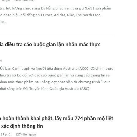
10 giờ
1486
liên quan
tra, lực lượng chức năng Đà Nẵng phát hiện, thu giữ 3.631 sản phẩm
c nhãn hiệu nổi tiếng như Crocs, Adidas, Nike, The North Face,
or...
ia điều tra cáo buộc gian lận nhãn mác thực
iờ
 Ủy ban Cạnh tranh và Người tiêu dùng Australia (ACCC) đã chính thức
ều tra sơ bộ đối với các cáo buộc gian lận và cung cấp thông tin sai
 nhãn mác thực phẩm, sau hàng loạt phát hiện từ chương trình "Four
hát sóng trên Đài Truyền hình Quốc gia Australia (ABC).
h hoàn thành khai phật, lấy mẫu 774 phần mộ liệt
 xác định thông tin
19 phút
1274
liên quan