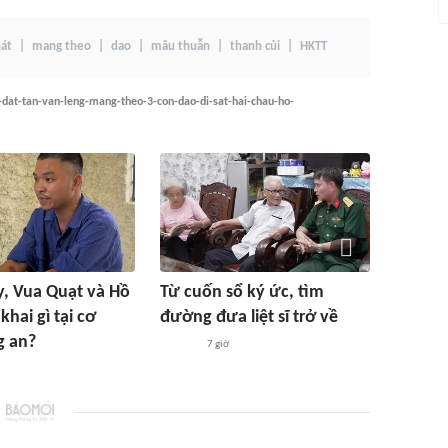
át
mang theo
dao
mâu thuẫn
thanh củi
HKTT
dat-tan-van-leng-mang-theo-3-con-dao-di-sat-hai-chau-ho-
, Vua Quạt và Hồ
Từ cuốn sổ ký ức, tìm
hai gì tại cơ
đường đưa liệt sĩ trở về
g an?
7 giờ