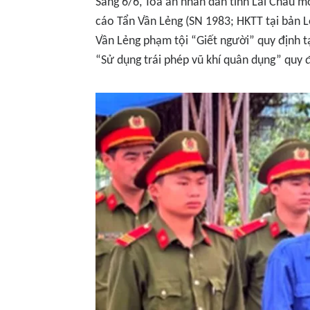
Sáng 6/6, Tòa án nhân dân tỉnh Lai Châu m
cáo Tẩn Vần Lẻng (SN 1983; HKTT tại bản Lè
Vần Lẻng phạm tội “Giết người” quy định tạ
“Sử dụng trái phép vũ khí quân dụng” quy đ