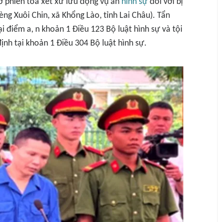
ở phiên tòa xét xử lưu động vụ án
hình sự
đối với bị
ng Xuôi Chin, xã Khổng Lào, tỉnh Lai Châu). Tẩn
i điểm a, n khoản 1 Điều 123 Bộ luật hình sự và tội
ịnh tại khoản 1 Điều 304 Bộ luật hình sự.