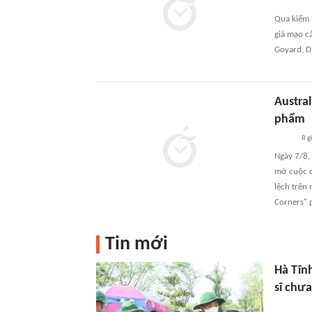
Qua kiểm 
giả mạo cá
Goyard, Di
Austral
phẩm
8 g
Ngày 7/8,
mở cuộc đi
lệch trên
Corners" p
Tin mới
Hà Tĩn
sĩ chưa