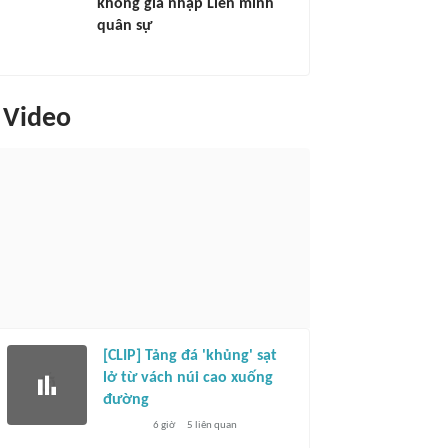
không gia nhập Liên minh
quân sự
Video
[CLIP] Tảng đá 'khủng' sạt
lở từ vách núi cao xuống
đường
6 giờ
5
liên quan