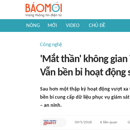
NÓNG
MỚI
VIDEO
CHỦ ĐỀ
Công nghệ
'Mắt thần' không gia
Vẫn bền bỉ hoạt động 
Sau hơn một thập kỷ hoạt động vượt xa tu
bền bỉ cung cấp dữ liệu phục vụ giám sát
– an ninh.
09/5/2026
6
liên quan
G