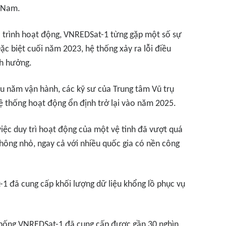
t Nam.
á trình hoạt động, VNREDSat-1 từng gặp một số sự
Đặc biệt cuối năm 2023, hệ thống xảy ra lỗi điều
nh hưởng.
iều năm vận hành, các kỹ sư của Trung tâm Vũ trụ
 thống hoạt động ổn định trở lại vào năm 2025.
ệc duy trì hoạt động của một vệ tinh đã vượt quá
không nhỏ, ngay cả với nhiều quốc gia có nền công
1 đã cung cấp khối lượng dữ liệu khổng lồ phục vụ
thống VNREDSat-1 đã cung cấp được gần 30 nghìn