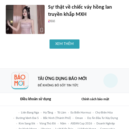
Sự thật về chiếc váy hồng lan
truyền khắp MXH
XEM THÊM
TẢI ỨNG DỤNG BÁO MỚI
ĐỂ KHÔNG BỎ SÓT TIN TỨC
Điều khoản sử dụng
Chính sách bảo mật
Liên Bang Nga
Hạ Tầng
Tô Lâm
Eo Biển Hormuz
Chợ Biên Hòa
Đường Vành Đai 5
Bắc Ninh (thành Phố)
Oman
Dự Án Đầu Tư Xây Dựng
Kim Sang-Sik
Vùng Thủ Đô
Năm
ASEAN Cup 2026
Doanh Nghiệp