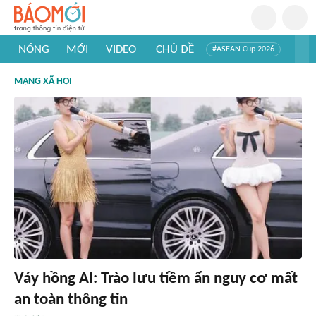
NÓNG
MỚI
VIDEO
CHỦ ĐỀ
#ASEAN Cup 2026
#Trí tuệ nhân tạo
#Mỹ - Iran
#Khám phá Việt Nam
MẠNG XÃ HỘI
#Khám phá thế giới
Váy hồng AI: Trào lưu tiềm ẩn nguy cơ mất
an toàn thông tin