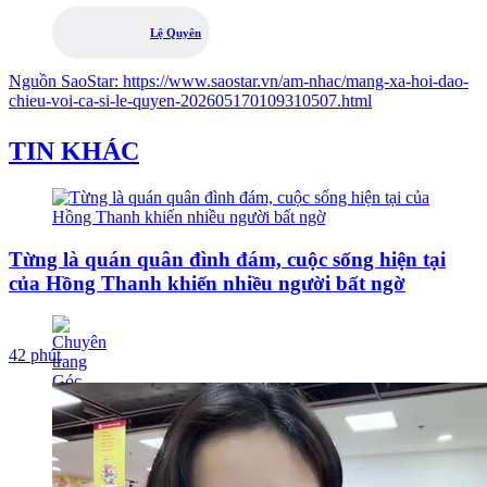
Lệ Quyên
Nguồn
SaoStar
:
https://www.saostar.vn/am-nhac/mang-xa-hoi-dao-
chieu-voi-ca-si-le-quyen-202605170109310507.html
TIN KHÁC
Từng là quán quân đình đám, cuộc sống hiện tại
của Hồng Thanh khiến nhiều người bất ngờ
42 phút