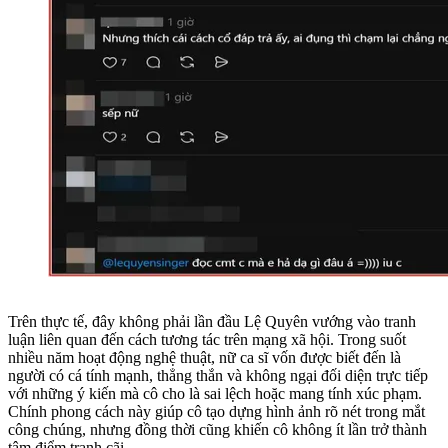
Trên thực tế, đây không phải lần đầu Lệ Quyên vướng vào tranh
luận liên quan đến cách tương tác trên mạng xã hội. Trong suốt
nhiều năm hoạt động nghệ thuật, nữ ca sĩ vốn được biết đến là
người có cá tính mạnh, thẳng thắn và không ngại đối diện trực tiếp
với những ý kiến mà cô cho là sai lệch hoặc mang tính xúc phạm.
Chính phong cách này giúp cô tạo dựng hình ảnh rõ nét trong mắt
công chúng, nhưng đồng thời cũng khiến cô không ít lần trở thành
tâm điểm tranh cãi.