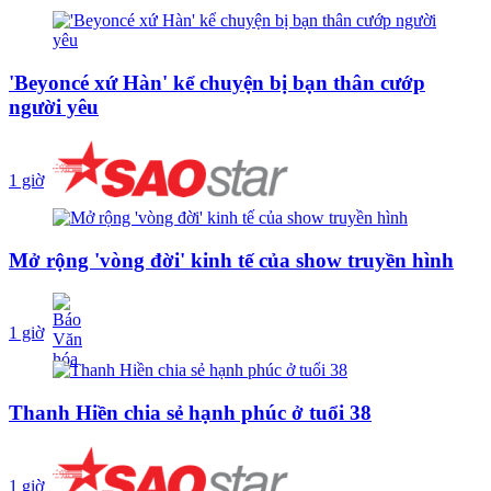
'Beyoncé xứ Hàn' kể chuyện bị bạn thân cướp
người yêu
1 giờ
Mở rộng 'vòng đời' kinh tế của show truyền hình
1 giờ
Thanh Hiền chia sẻ hạnh phúc ở tuổi 38
1 giờ