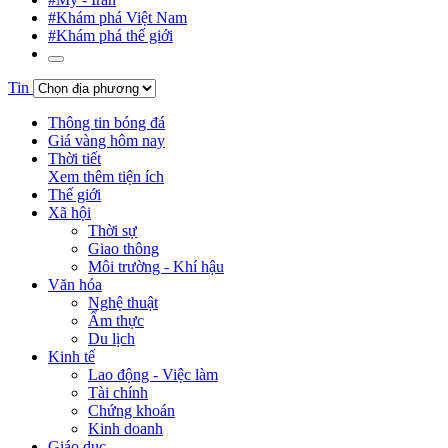
#Khám phá Việt Nam
#Khám phá thế giới
Tin
Thông tin bóng đá
Giá vàng hôm nay
Thời tiết
Xem thêm tiện ích
Thế giới
Xã hội
Thời sự
Giao thông
Môi trường - Khí hậu
Văn hóa
Nghệ thuật
Ẩm thực
Du lịch
Kinh tế
Lao động - Việc làm
Tài chính
Chứng khoán
Kinh doanh
Giáo dục