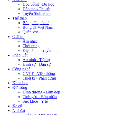
Học bổng - Du học
Đào tạo - Thi cử
Tuyển Sinh 2026
Thể thao
Bóng đá quốc tế
Bóng đá Việt Nam
Quần vợt
Giải trí
Âm nhạc
Thời trang
Điện ảnh - Truyền hình
Pháp luật
An ninh - Trật tự
Hình sự - Dân sự
Công nghệ
CNTT - Viễn thông
Thiết bị - Phần cứng
Khoa học
Đời sống
Dinh dưỡng - Làm đẹp
Tình yêu - Hôn nhân
Sức khỏe - Y tế
Xe cộ
Nhà đất