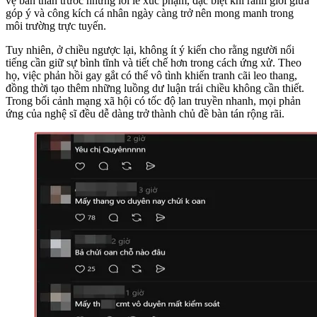
vệ bản thân trước những lời lẽ xúc phạm, đặc biệt khi ranh giới giữa
góp ý và công kích cá nhân ngày càng trở nên mong manh trong
môi trường trực tuyến.
Tuy nhiên, ở chiều ngược lại, không ít ý kiến cho rằng người nổi
tiếng cần giữ sự bình tĩnh và tiết chế hơn trong cách ứng xử. Theo
họ, việc phản hồi gay gắt có thể vô tình khiến tranh cãi leo thang,
đồng thời tạo thêm những luồng dư luận trái chiều không cần thiết.
Trong bối cảnh mạng xã hội có tốc độ lan truyền nhanh, mọi phản
ứng của nghệ sĩ đều dễ dàng trở thành chủ đề bàn tán rộng rãi.