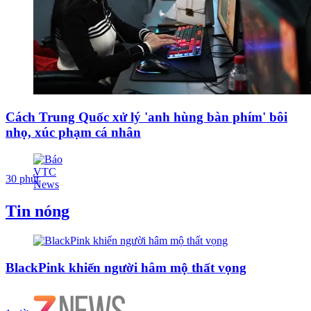
Cách Trung Quốc xử lý 'anh hùng bàn phím' bôi
nhọ, xúc phạm cá nhân
30 phút
Tin nóng
BlackPink khiến người hâm mộ thất vọng