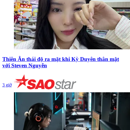
Thiên Ân thái độ ra mặt khi Kỳ Duyên thân mật
với Steven Nguyễn
3 giờ