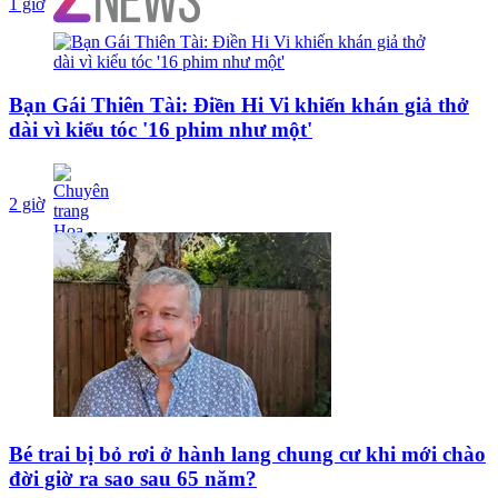
1 giờ
Bạn Gái Thiên Tài: Điền Hi Vi khiến khán giả thở
dài vì kiểu tóc '16 phim như một'
2 giờ
Bé trai bị bỏ rơi ở hành lang chung cư khi mới chào
đời giờ ra sao sau 65 năm?