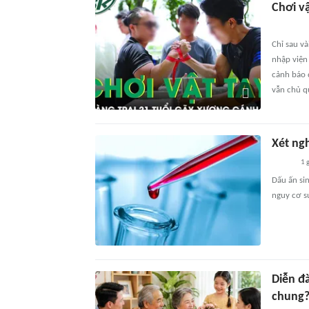
Chơi vậ
Chỉ sau và
nhập viện
cảnh báo 
vẫn chủ q
Xét ng
1 
Dấu ấn si
nguy cơ s
Diễn đà
chung