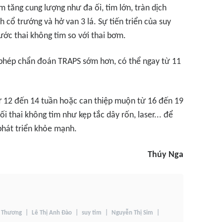
m tăng cung lượng như đa ối, tim lớn, tràn dịch
 cổ trướng và hở van 3 lá. Sự tiến triển của suy
hước thai không tim so với thai bơm.
 phép chẩn đoán TRAPS sớm hơn, có thể ngay từ 11
ừ 12 đến 14 tuần hoặc can thiệp muộn từ 16 đến 19
 thai không tim như kẹp tắc dây rốn, laser... để
 phát triển khỏe mạnh.
Thúy Nga
n Thương
Lê Thị Anh Đào
suy tim
Nguyễn Thị Sim