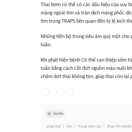
Thai bơm có thể có các dấu hiệu của suy ti
màng ngoài tim và tràn dịch màng phổi, dịch
tim trong TRAPS liên quan đến tỷ lệ kích t
Những tiến bộ trong siêu âm quý một cho
tuần.
Khi phát hiện bệnh Có thể can thiệp sớm t
tuần bằng cách cắt đứt nguồn máu nuôi khối
chấm dứt thai không tim, giúp thai còn lại
Suy tim
song thai
tim
Trung tâm Can
Phan Thị Huyề