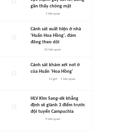
gần thấy chóng mặt
1
liên quan
Cảnh sát xuất hiện ở nhà
'Huấn Hoa Hồng', đám
đông theo dõi
25
liên quan
Cảnh sát khám xét nơi ở
của Huấn 'Hoa Hồng'
12 giờ
1
liên quan
HLV Kim Sang-sik khẳng
định sẽ giành 3 điểm trước
đội tuyển Campuchia
9
liên quan