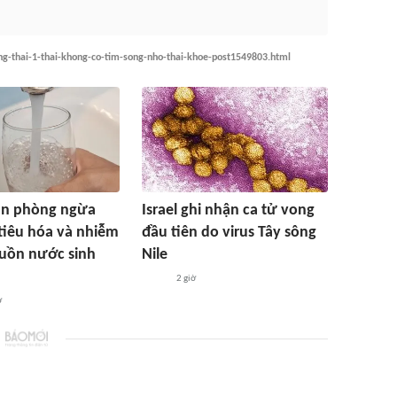
ng-thai-1-thai-khong-co-tim-song-nho-thai-khoe-post1549803.html
n phòng ngừa
Israel ghi nhận ca tử vong
tiêu hóa và nhiễm
đầu tiên do virus Tây sông
uồn nước sinh
Nile
2 giờ
ờ