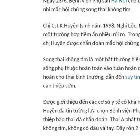
Ngày 23/6, Bệnh viện Phụ sản
Hà Nội
cho b
nhi mắc hội chứng song thai không tim.
Chị C.T.K.Huyền (sinh năm 1998, Nghi Lộc, 
một trường hợp tiềm ẩn nhiều rủi ro. Tron
chị Huyền được chẩn đoán mắc hội chứng s
Song thai không tim là một bất thường hiế
sống phụ thuộc hoàn toàn vào tuần hoàn của
hoàn cho thai bình thường, dẫn đến
suy ti
can thiệp sớm.
Được giới thiệu đến các cơ sở y tế có khả n
Huyền đã tin tưởng lựa chọn Bệnh viện Phụ 
thiệp bào thai đã chẩn đoán: Thai A phát t
không tim, không có đầu và tay. Dây rốn 