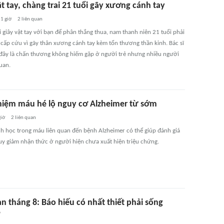
t tay, chàng trai 21 tuổi gãy xương cánh tay
1 giờ
2
liên quan
i giây vật tay với bạn để phân thắng thua, nam thanh niên 21 tuổi phải
 cấp cứu vì gãy thân xương cánh tay kèm tổn thương thần kinh. Bác sĩ
đây là chấn thương không hiếm gặp ở người trẻ nhưng nhiều người
uan.
hiệm máu hé lộ nguy cơ Alzheimer từ sớm
giờ
2
liên quan
nh học trong máu liên quan đến bệnh Alzheimer có thể giúp đánh giá
uy giảm nhận thức ở người hiện chưa xuất hiện triệu chứng.
n tháng 8: Báo hiếu có nhất thiết phải sống
?