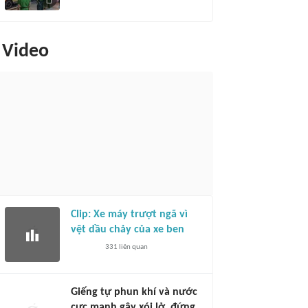
Video
Clip: Xe máy trượt ngã vì
vệt dầu chảy của xe ben
331
liên quan
Giếng tự phun khí và nước
cực mạnh gây xói lở, đứng