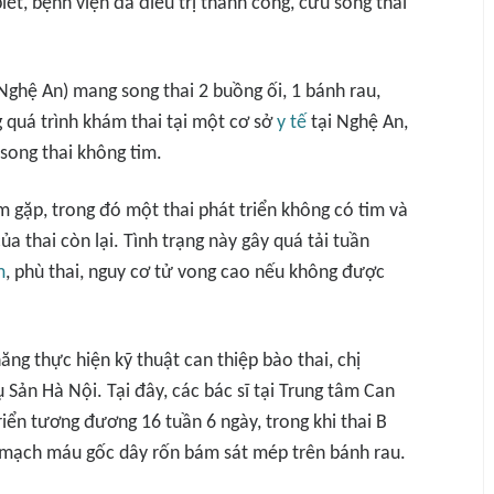
iết, bệnh viện đã điều trị thành công, cứu sống thai
Nghệ An) mang song thai 2 buồng ối, 1 bánh rau,
g quá trình khám thai tại một cơ sở
y tế
tại Nghệ An,
ong thai không tim.
m gặp, trong đó một thai phát triển không có tim và
 thai còn lại. Tình trạng này gây quá tải tuần
m
, phù thai, nguy cơ tử vong cao nếu không được
ăng thực hiện kỹ thuật can thiệp bào thai, chị
Sản Hà Nội. Tại đây, các bác sĩ tại Trung tâm Can
riển tương đương 16 tuần 6 ngày, trong khi thai B
2 mạch máu gốc dây rốn bám sát mép trên bánh rau.