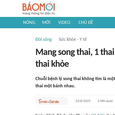
NÓNG
MỚI
VIDEO
CHỦ ĐỀ
Đời sống
Sức khỏe - Y tế
Mang song thai, 1 tha
thai khỏe
Chuỗi bệnh lý song thai không tim là mộ
thai một bánh nhau.
23/6/2025
2
liên quan