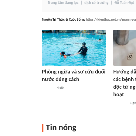
Trung tâm Sàng lọc
dịch cổ trướng
Đỗ Tuấn Đạt
Nguồn
Tri Thức & Cuộc Sống
:
https://kienthuc.net.vn/mang-so
Phòng ngừa và sơ cứu đuối
Hướng dẫ
nước đúng cách
các bệnh 
độc từ ng
4 giờ
hoạt
1 gi
Tin nóng