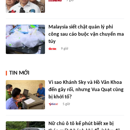
7 giờ
Malaysia siết chặt quản lý phi
công sau cáo buộc vận chuyển ma
túy
9 giờ
TIN MỚI
Vì sao Khánh Sky và Hồ Văn Khoa
đến gây rối, nhưng Vua Quạt cũng
bị khởi tố?
5 giờ
Nữ chủ ô tô kể phút biết xe bị