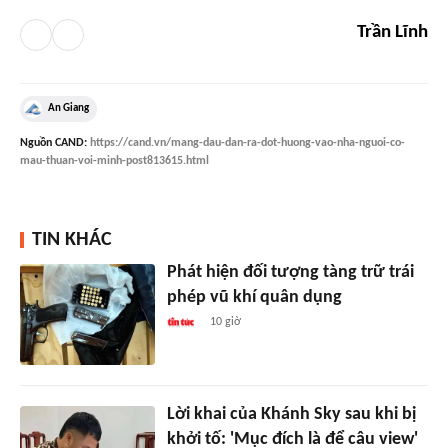
Trần Lĩnh
An Giang
Nguồn
CAND
:
https://cand.vn/mang-dau-dan-ra-dot-huong-vao-nha-nguoi-co-
mau-thuan-voi-minh-post813615.html
TIN KHÁC
Phát hiện đối tượng tàng trữ trái
phép vũ khí quân dụng
10 giờ
Lời khai của Khánh Sky sau khi bị
khởi tố: 'Mục đích là để câu view'