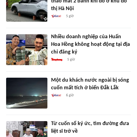
tháo mất 2 bánh khi đỗ ở khu đô
thị Hà Nội
5 giờ
Nhiều doanh nghiệp của Huấn
Hoa Hồng không hoạt động tại địa
chỉ đăng ký
5 giờ
Một du khách nước ngoài bị sóng
cuốn mất tích ở biển Đắk Lắk
6 giờ
Từ cuốn sổ ký ức, tìm đường đưa
liệt sĩ trở về