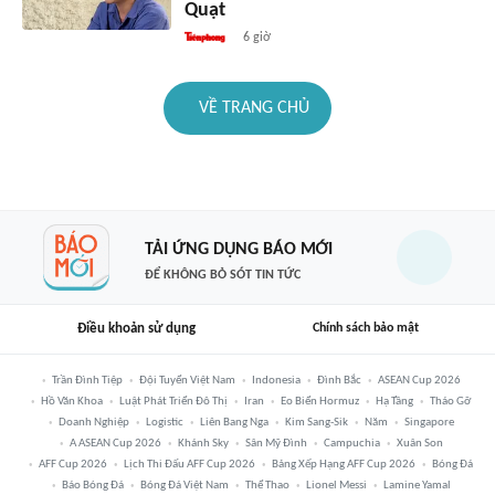
Quạt
6 giờ
VỀ TRANG CHỦ
TẢI ỨNG DỤNG BÁO MỚI
ĐỂ KHÔNG BỎ SÓT TIN TỨC
Điều khoản sử dụng
Chính sách bảo mật
Trần Đình Tiệp
Đội Tuyển Việt Nam
Indonesia
Đình Bắc
ASEAN Cup 2026
Hồ Văn Khoa
Luật Phát Triển Đô Thị
Iran
Eo Biển Hormuz
Hạ Tầng
Tháo Gỡ
Doanh Nghiệp
Logistic
Liên Bang Nga
Kim Sang-Sik
Năm
Singapore
A ASEAN Cup 2026
Khánh Sky
Sân Mỹ Đình
Campuchia
Xuân Son
AFF Cup 2026
Lịch Thi Đấu AFF Cup 2026
Bảng Xếp Hạng AFF Cup 2026
Bóng Đá
Báo Bóng Đá
Bóng Đá Việt Nam
Thể Thao
Lionel Messi
Lamine Yamal