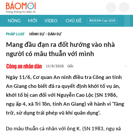
NÓNG
MỚI
VIDEO
CHỦ ĐỀ
#ASEAN Cup 2026
#Trí tuệ nhân tạo
#Mỹ - Iran
#Khám phá Việt Nam
PHÁP LUẬT
HÌNH SỰ - DÂN SỰ
#Khám phá thế giới
Mang đầu đạn ra đốt hướng vào nhà
người có mâu thuẫn với mình
11/6/2026
Gốc
Ngày 11/6, Cơ quan An ninh điều tra Công an tỉnh
An Giang cho biết đã ra quyết định khởi tố vụ án,
khởi tố bị can đối với Nguyễn Cao Lộc (SN 1986,
ngụ ấp 4, xã Tri Tôn, tỉnh An Giang) về hành vi 'Tàng
trữ, sử dụng trái phép vũ khí quân dụng'.
Do mâu thuẫn cá nhân với ông K. (SN 1983, ngụ xã