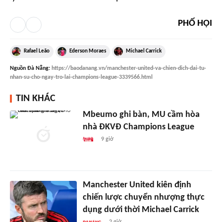
PHỐ HỘI
Rafael Leão
Ederson Moraes
Michael Carrick
Nguồn
Đà Nẵng
:
https://baodanang.vn/manchester-united-va-chien-dich-dai-tu-
nhan-su-cho-ngay-tro-lai-champions-league-3339566.html
TIN KHÁC
Mbeumo ghi bàn, MU cầm hòa
nhà ĐKVĐ Champions League
9 giờ
Manchester United kiên định
chiến lược chuyển nhượng thực
dụng dưới thời Michael Carrick