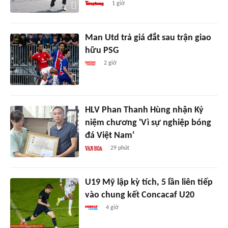
1 giờ
Man Utd trả giá đắt sau trận giao
hữu PSG
2 giờ
HLV Phan Thanh Hùng nhận Kỷ
niệm chương 'Vì sự nghiệp bóng
đá Việt Nam'
29 phút
U19 Mỹ lập kỳ tích, 5 lần liên tiếp
vào chung kết Concacaf U20
4 giờ