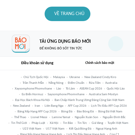
VỀ TRANG CHỦ
TẢI ỨNG DỤNG BÁO MỚI
ĐỂ KHÔNG BỎ SÓT TIN TỨC
Điều khoản sử dụng
Chính sách bảo mật
Chủ Tịch Quốc Hội
Malaysia
Ukraine
New Zealand Cindy Kiro
Trần Thanh Mẫn
Nắng Nóng
Điểm Chuẩn
Rửa Tiền
Australia
Xaysomphone Phomvihane
Lào
Tô Lâm
ASEAN Cup 2026
Quốc Hội Lào
Eo Biển Hormuz
Saysomphone Phomvihane
Australia Sam Mostyn
Đại Học Bách Khoa Hà Nội
Ban Chấp Hành Trung Ương Đảng Cộng Sản Việt Nam
New Zealand
Iran
Liên Bang Nga
AFF Cup 2026
Lịch Thi Đấu AFF Cup 2026
Bảng Xếp Hạng AFF Cup 2026
Bóng Đá
Báo Bóng Đá
Bóng Đá Việt Nam
Thể Thao
Lionel Messi
Lamine Yamal
Nguyễn Xuân Son
Nguyễn Đình Bắc
Tin Thế Giới
Pháp Luật
Xã Hội
Tin Bão
Tin Tức
Giá Vàng
Tuyển Việt Nam
U23 Việt Nam
U17 Việt Nam
Kết Quả Bóng Đá
Ngoại Hạng Anh
Bảng Xếp Hạng Ngoại Hạng Anh
Lịch Thi Đấu Ngoại Hạng Anh
Cúp C1