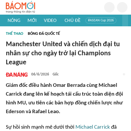
NÓNG
MỚI
VIDEO
CHỦ ĐỀ
#ASEAN Cup 2026
#Trí tuệ nhân tạo
#Mỹ - Iran
#Khám phá Việt Nam
THỂ THAO
BÓNG ĐÁ QUỐC TẾ
#Khám phá thế giới
Manchester United và chiến dịch đại tu
nhân sự cho ngày trở lại Champions
League
06/6/2026
Gốc
Giám đốc điều hành Omar Berrada cùng Michael
Carrick đang lên kế hoạch tái cấu trúc toàn diện đội
hình MU, ưu tiên các bản hợp đồng chiến lược như
Ederson và Rafael Leao.
Sự hồi sinh mạnh mẽ dưới thời
Michael Carrick
đã