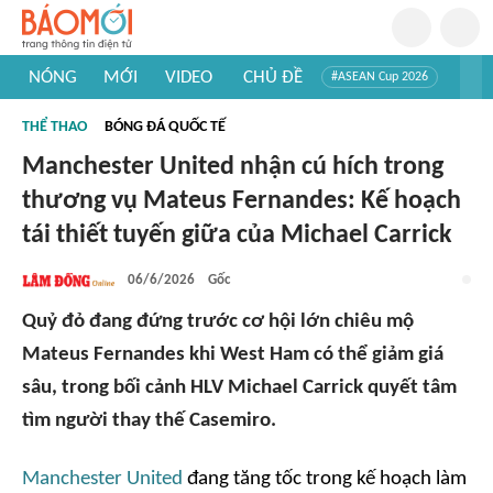
NÓNG
MỚI
VIDEO
CHỦ ĐỀ
#ASEAN Cup 2026
#Trí tuệ nhân tạo
#Mỹ - Iran
#Khám phá Việt Nam
THỂ THAO
BÓNG ĐÁ QUỐC TẾ
#Khám phá thế giới
Manchester United nhận cú hích trong
thương vụ Mateus Fernandes: Kế hoạch
tái thiết tuyến giữa của Michael Carrick
06/6/2026
Gốc
Quỷ đỏ đang đứng trước cơ hội lớn chiêu mộ
Mateus Fernandes khi West Ham có thể giảm giá
sâu, trong bối cảnh HLV Michael Carrick quyết tâm
tìm người thay thế Casemiro.
Manchester United
đang tăng tốc trong kế hoạch làm