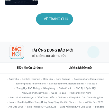
VỀ TRANG CHỦ
TẢI ỨNG DỤNG BÁO MỚI
ĐỂ KHÔNG BỎ SÓT TIN TỨC
Điều khoản sử dụng
Chính sách bảo mật
Australia
Eo Biển Hormuz
Rửa Tiền
New Zealand
Xaysomphone Phomvihane
Saysomphone Phomvihane
Sân Bay Sydney Kingsford Smith
Malaysia
Trung Học Phổ Thông
Nắng Nóng
Điểm Chuẩn
Chủ Tịch Quốc Hội
New Zealand Cindy Kiro
Quốc Hội Lào
Nhà Nước Việt Nam
Australia Sam Mostyn
Trần Thanh Mẫn
Tô Lâm
Đảng Nhân Dân Cách Mạng Lào
Iran
Ban Chấp Hành Trung Ương Đảng Cộng Sản Việt Nam
Lào
ASEAN Cup 2026
AFF Cup 2026
Lịch Thi Đấu AFF Cup 2026
Bảng Xếp Hạng AFF Cup 2026
Bóng Đá