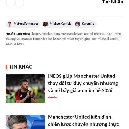
Tuệ Nhân
Mateus Fernandes
Michael Carrick
Casemiro
Nguồn
Lâm Đồng
:
https://baolamdong.vn/manchester-united-nhan-cu-hich-trong-
thuong-vu-mateus-fernandes-ke-hoach-tai-thiet-tuyen-giua-cua-michael-carrick-
446534.html
TIN KHÁC
INEOS giúp Manchester United
thay đổi tư duy chuyển nhượng
và né bẫy giá ảo mùa hè 2026
Manchester United kiên định
chiến lược chuyển nhượng thực