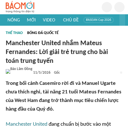
NÓNG
MỚI
VIDEO
CHỦ ĐỀ
#ASEAN Cup 2026
#Trí tuệ nhân tạo
#Mỹ - Iran
#Khám phá Việt Nam
THỂ THAO
BÓNG ĐÁ QUỐC TẾ
#Khám phá thế giới
Manchester United nhắm Mateus
Fernandes: Lời giải trẻ trung cho bài
toán trung tuyến
11/5/2026
Gốc
Trong bối cảnh Casemiro rời đi và Manuel Ugarte
chưa thích nghi, tài năng 21 tuổi Mateus Fernandes
của West Ham đang trở thành mục tiêu chiến lược
hàng đầu của Quỷ đỏ.
Manchester United
đang chuẩn bị bước vào một