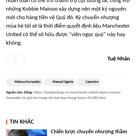
hoàn toàn có thể trở thành trụ cột tương lai, cùng với
những Kobbie Mainoo xây dựng nên một kỷ nguyên
mới cho hàng tiền vệ Quỷ đỏ. Kỳ chuyển nhượng
mùa hè tới sẽ là thời điểm quyết định liệu Manchester
United có thể sở hữu được "viên ngọc quý" này hay
không.
Tuệ Nhân
Mateus Fernandes
Manuel Ugarte
Casemiro
Nguồn
Lâm Đồng
:
https://baolamdong.vn/manchester-united-nham-mateus-
fernandes-loi-giai-tre-trung-cho-bai-toan-trung-tuyen-441180.html
TIN KHÁC
Chiến lược chuyển nhượng thầm