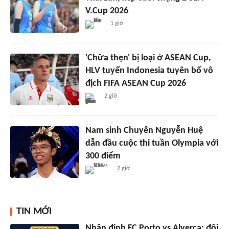
V.Cup 2026
1 giờ
'Chữa thẹn' bị loại ở ASEAN Cup,
HLV tuyển Indonesia tuyên bố vô
địch FIFA ASEAN Cup 2026
2 giờ
Nam sinh Chuyên Nguyễn Huệ
dẫn đầu cuộc thi tuần Olympia với
300 điểm
2 giờ
TIN MỚI
Nhận định FC Porto vs Alverca: đội