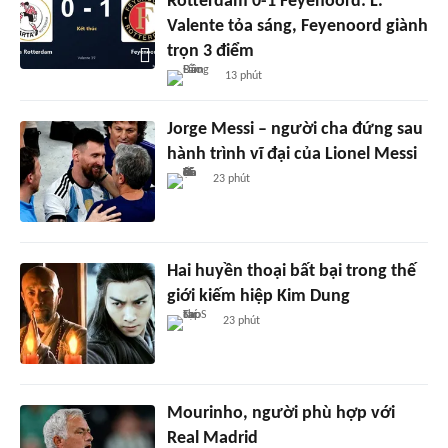
Rotterdam 0-1 Feyenoord: L.
Valente tỏa sáng, Feyenoord giành
trọn 3 điểm
13 phút
Jorge Messi – người cha đứng sau
hành trình vĩ đại của Lionel Messi
23 phút
Hai huyền thoại bất bại trong thế
giới kiếm hiệp Kim Dung
23 phút
Mourinho, người phù hợp với
Real Madrid