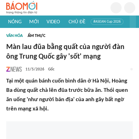
NÓNG
MỚI
VIDEO
CHỦ ĐỀ
#ASEAN Cup 2026
#Trí tuệ nhân tạo
#Mỹ - Iran
#Khám phá Việt Nam
VĂN HÓA
ẨM THỰC
#Khám phá thế giới
Màn lau đũa bằng quất của người đàn
ông Trung Quốc gây 'sốt' mạng
11/5/2026
Gốc
Tại một quán bánh cuốn bình dân ở Hà Nội, Hoàng
Ba dùng quất chà lên đũa trước bữa ăn. Thói quen
ăn uống 'như người bản địa' của anh gây bất ngờ
trên mạng xã hội.