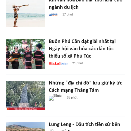
Khi văn hóa bản địa 'thổi lửa' cho
ngành du lịch
17 phút
Buôn Phú Cần đạt giải nhất tại
Ngày hội văn hóa các dân tộc
thiểu số xã Phú Túc
21 phút
Những “địa chỉ đỏ” lưu giữ ký ức
Cách mạng Tháng Tám
28 phút
Lung Leng - Dấu tích tiền sử bên