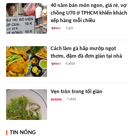
40 năm bán món ngon, giá rẻ, vợ
chồng U70 ở TPHCM khiến khách
xếp hàng mỗi chiều
3 giờ
Cách làm gà hấp mướp ngọt
thơm, đậm đà đơn giản tại nhà
6 phút
Vẹn tròn trong tối giản
7 phút
TIN NÓNG