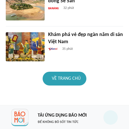
dòng Sê San
32 phút
Khám phá vẻ đẹp ngàn năm di sản
Việt Nam
35 phút
VỀ TRANG CHỦ
TẢI ỨNG DỤNG BÁO MỚI
ĐỂ KHÔNG BỎ SÓT TIN TỨC