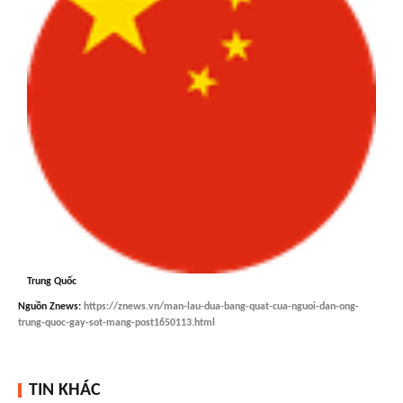
Trung Quốc
Nguồn
Znews
:
https://znews.vn/man-lau-dua-bang-quat-cua-nguoi-dan-ong-
trung-quoc-gay-sot-mang-post1650113.html
TIN KHÁC