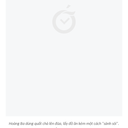
Hoàng Ba dùng quất chà lên đũa, lấy đồ ăn kèm một cách "sành sỏi".