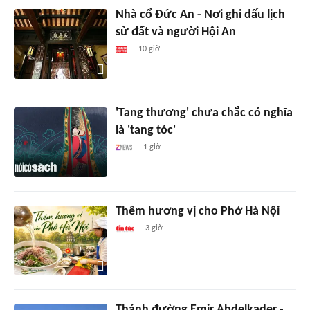
Nhà cổ Đức An - Nơi ghi dấu lịch
sử đất và người Hội An
10 giờ
'Tang thương' chưa chắc có nghĩa
là 'tang tóc'
1 giờ
Thêm hương vị cho Phở Hà Nội
3 giờ
Thánh đường Emir Abdelkader -