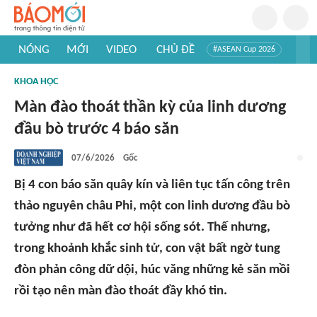
NÓNG
MỚI
VIDEO
CHỦ ĐỀ
#ASEAN Cup 2026
#Trí tuệ nhân tạo
#Mỹ - Iran
#Khám phá Việt Nam
KHOA HỌC
#Khám phá thế giới
Màn đào thoát thần kỳ của linh dương
đầu bò trước 4 báo săn
07/6/2026
Gốc
Bị 4 con báo săn quây kín và liên tục tấn công trên
thảo nguyên châu Phi, một con linh dương đầu bò
tưởng như đã hết cơ hội sống sót. Thế nhưng,
trong khoảnh khắc sinh tử, con vật bất ngờ tung
đòn phản công dữ dội, húc văng những kẻ săn mồi
rồi tạo nên màn đào thoát đầy khó tin.