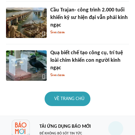
Cầu Trajan- công trình 2.000 tuổi
khiến kỹ sư hiện đại vẫn phải kinh
ngạc
Quạ biết chế tạo công cụ, trí tuệ
loài chim khiến con người kinh
ngạc
VỀ TRANG CHỦ
TẢI ỨNG DỤNG BÁO MỚI
ĐỂ KHÔNG BỎ SÓT TIN TỨC