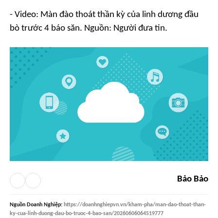
- Video: Màn đào thoát thần kỳ của linh dương đầu
bò trước 4 báo săn. Nguồn: Người đưa tin.
Bảo Bảo
Nguồn
Doanh Nghiệp
:
https://doanhnghiepvn.vn/kham-pha/man-dao-thoat-than-
ky-cua-linh-duong-dau-bo-truoc-4-bao-san/20260606064519777