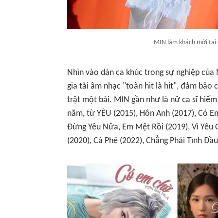
MIN làm khách mời tại 
Nhìn vào dàn ca khúc trong sự nghiệp của
gia tài âm nhạc "toàn hit là hit", đảm bảo 
trật một bài. MIN gần như là nữ ca sĩ hiế
năm, từ
YÊU (2015)
,
Hôn Anh (2017)
,
Có Em
Đừng Yêu Nữa, Em Mệt Rồi (2019)
,
Vì Yêu
(2020)
,
Cà Phê (2022), Chẳng Phải Tình Đầu