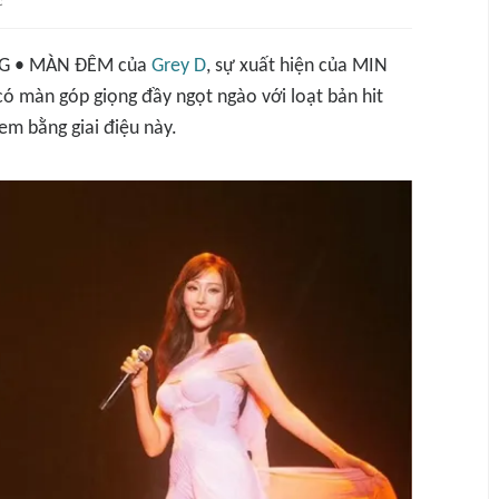
c
G • MÀN ĐÊM
của
Grey D
, sự xuất hiện của MIN
có màn góp giọng đầy ngọt ngào với loạt bản
hit
em bằng giai điệu này
.