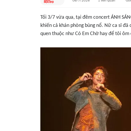
08/7/2026
1
liên quan
Gố
Tối 3/7 vừa qua, tại đêm concert
ÁNH SÁN
khiến cả khán phòng bùng nổ. Nữ ca sĩ đã 
quen thuộc như
Có Em Chờ
hay
để tôi ôm 