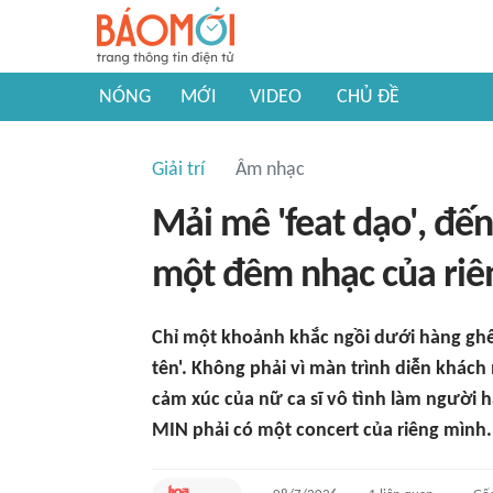
NÓNG
MỚI
VIDEO
CHỦ ĐỀ
Giải trí
Âm nhạc
Mải mê 'feat dạo', đế
một đêm nhạc của riê
Chỉ một khoảnh khắc ngồi dưới hàng ghế 
tên'. Không phải vì màn trình diễn khách
cảm xúc của nữ ca sĩ vô tình làm người
MIN phải có một concert của riêng mình.