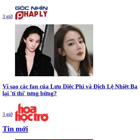
3 giờ
Vì sao các fan của Lưu Diệc Phi và Địch Lệ Nhiệt Ba
lại 'tỉ thí' tưng bừng?
3 giờ
Tin mới