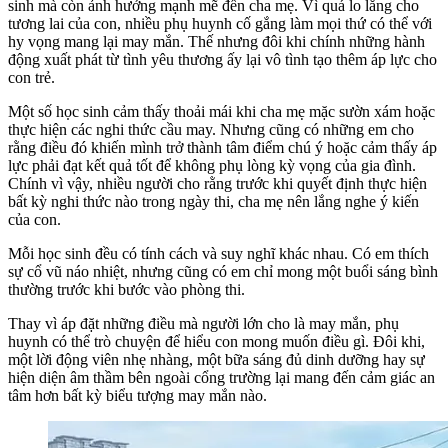
sinh mà còn ảnh hưởng mạnh mẽ đến cha mẹ. Vì quá lo lắng cho
tương lai của con, nhiều phụ huynh cố gắng làm mọi thứ có thể với
hy vọng mang lại may mắn. Thế nhưng đôi khi chính những hành
động xuất phát từ tình yêu thương ấy lại vô tình tạo thêm áp lực cho
con trẻ.
Một số học sinh cảm thấy thoải mái khi cha mẹ mặc sườn xám hoặc
thực hiện các nghi thức cầu may. Nhưng cũng có những em cho
rằng điều đó khiến mình trở thành tâm điểm chú ý hoặc cảm thấy áp
lực phải đạt kết quả tốt để không phụ lòng kỳ vọng của gia đình.
Chính vì vậy, nhiều người cho rằng trước khi quyết định thực hiện
bất kỳ nghi thức nào trong ngày thi, cha mẹ nên lắng nghe ý kiến
của con.
Mỗi học sinh đều có tính cách và suy nghĩ khác nhau. Có em thích
sự cổ vũ náo nhiệt, nhưng cũng có em chỉ mong một buổi sáng bình
thường trước khi bước vào phòng thi.
Thay vì áp đặt những điều mà người lớn cho là may mắn, phụ
huynh có thể trò chuyện để hiểu con mong muốn điều gì. Đôi khi,
một lời động viên nhẹ nhàng, một bữa sáng đủ dinh dưỡng hay sự
hiện diện âm thầm bên ngoài cổng trường lại mang đến cảm giác an
tâm hơn bất kỳ biểu tượng may mắn nào.