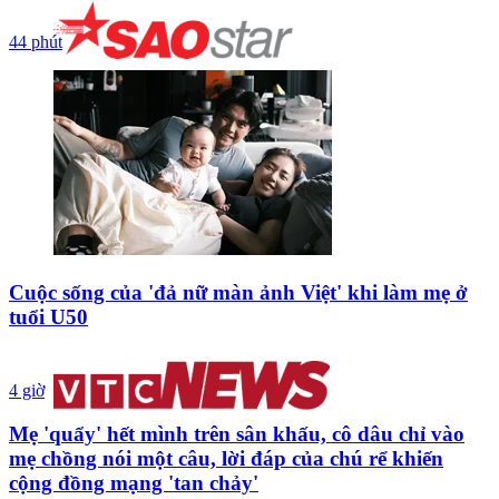
44 phút
Cuộc sống của 'đả nữ màn ảnh Việt' khi làm mẹ ở
tuổi U50
4 giờ
Mẹ 'quẩy' hết mình trên sân khấu, cô dâu chỉ vào
mẹ chồng nói một câu, lời đáp của chú rể khiến
cộng đồng mạng 'tan chảy'