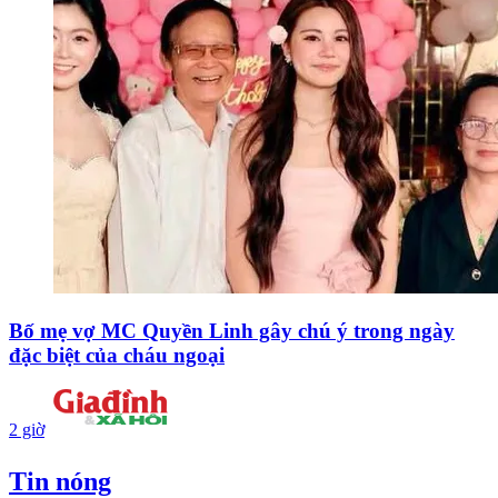
Bố mẹ vợ MC Quyền Linh gây chú ý trong ngày
đặc biệt của cháu ngoại
2 giờ
Tin nóng