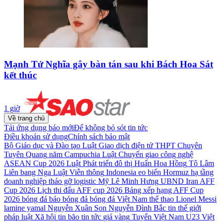
Mạnh Tử Nghĩa gây bàn tán sau khi Bách Hoa Sát
kết thúc
1 giờ
Về trang chủ
Tải ứng dụng báo mới
Để không bỏ sót tin tức
Điều khoản sử dụng
Chính sách bảo mật
Bộ Giáo dục và Đào tạo
Luật Giao dịch điện tử
THPT Chuyên
Tuyên Quang
năm
Campuchia
Luật Chuyển giao công nghệ
ASEAN Cup 2026
Luật Phát triển đô thị
Huấn Hoa Hồng
Tô Lâm
Liên bang Nga
Luật Viễn thông
Indonesia
eo biển Hormuz
hạ tầng
doanh nghiệp
tháo gỡ
logistic
Mỹ
Lê Minh Hưng
UBND
Iran
AFF
Cup 2026
Lịch thi đấu AFF cup 2026
Bảng xếp hạng AFF Cup
2026
bóng đá
báo bóng đá
bóng đá Việt Nam
thể thao
Lionel Messi
lamine yamal
Nguyễn Xuân Son
Nguyễn Đình Bắc
tin thế giới
pháp luật
Xã hội
tin bão
tin tức
giá vàng
Tuyển Việt Nam
U23 Việt