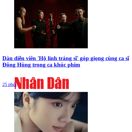
Dàn diễn viên 'Hộ linh tráng sĩ' góp giọng cùng ca sĩ
Đông Hùng trong ca khúc phim
25 phút