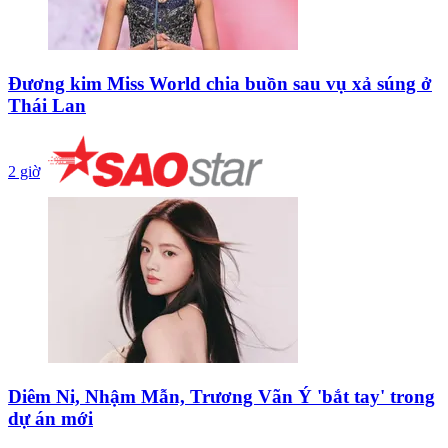
Đương kim Miss World chia buồn sau vụ xả súng ở
Thái Lan
2 giờ
Diêm Ni, Nhậm Mẫn, Trương Vãn Ý 'bắt tay' trong
dự án mới