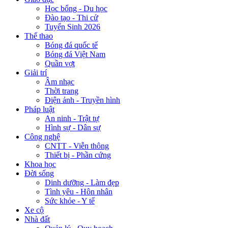
Học bổng - Du học
Đào tạo - Thi cử
Tuyển Sinh 2026
Thể thao
Bóng đá quốc tế
Bóng đá Việt Nam
Quần vợt
Giải trí
Âm nhạc
Thời trang
Điện ảnh - Truyền hình
Pháp luật
An ninh - Trật tự
Hình sự - Dân sự
Công nghệ
CNTT - Viễn thông
Thiết bị - Phần cứng
Khoa học
Đời sống
Dinh dưỡng - Làm đẹp
Tình yêu - Hôn nhân
Sức khỏe - Y tế
Xe cộ
Nhà đất