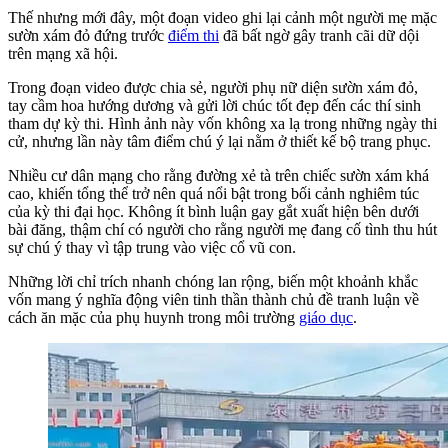
Thế nhưng mới đây, một đoạn video ghi lại cảnh một người mẹ mặc
sườn xám đỏ đứng trước
điểm thi
đã bất ngờ gây tranh cãi dữ dội
trên mạng xã hội.
Trong đoạn video được chia sẻ, người phụ nữ diện sườn xám đỏ,
tay cầm hoa hướng dương và gửi lời chúc tốt đẹp đến các thí sinh
tham dự kỳ thi. Hình ảnh này vốn không xa lạ trong những ngày thi
cử, nhưng lần này tâm điểm chú ý lại nằm ở thiết kế bộ trang phục.
Nhiều cư dân mạng cho rằng đường xẻ tà trên chiếc sườn xám khá
cao, khiến tổng thể trở nên quá nổi bật trong bối cảnh nghiêm túc
của kỳ thi đại học. Không ít bình luận gay gắt xuất hiện bên dưới
bài đăng, thậm chí có người cho rằng người mẹ đang cố tình thu hút
sự chú ý thay vì tập trung vào việc cổ vũ con.
Những lời chỉ trích nhanh chóng lan rộng, biến một khoảnh khắc
vốn mang ý nghĩa động viên tinh thần thành chủ đề tranh luận về
cách ăn mặc của phụ huynh trong môi trường
giáo dục
.