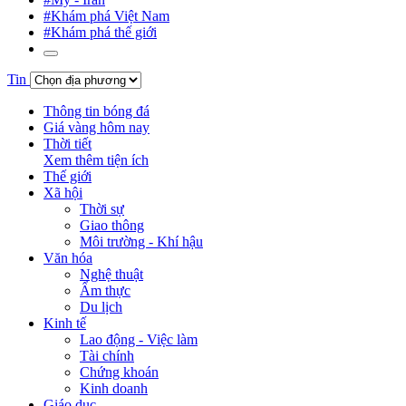
#Khám phá Việt Nam
#Khám phá thế giới
Tin
Thông tin bóng đá
Giá vàng hôm nay
Thời tiết
Xem thêm tiện ích
Thế giới
Xã hội
Thời sự
Giao thông
Môi trường - Khí hậu
Văn hóa
Nghệ thuật
Ẩm thực
Du lịch
Kinh tế
Lao động - Việc làm
Tài chính
Chứng khoán
Kinh doanh
Giáo dục