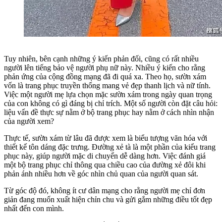
Tuy nhiên, bên cạnh những ý kiến phản đối, cũng có rất nhiều
người lên tiếng bảo vệ người phụ nữ này. Nhiều ý kiến cho rằng
phản ứng của cộng đồng mạng đã đi quá xa. Theo họ, sườn xám
vốn là trang phục truyền thống mang vẻ đẹp thanh lịch và nữ tính.
Việc một người mẹ lựa chọn mặc sườn xám trong ngày quan trọng
của con không có gì đáng bị chỉ trích. Một số người còn đặt câu hỏi:
liệu vấn đề thực sự nằm ở bộ trang phục hay nằm ở cách nhìn nhận
của người xem?
Thực tế, sườn xám từ lâu đã được xem là biểu tượng văn hóa với
thiết kế tôn dáng đặc trưng. Đường xẻ tà là một phần của kiểu trang
phục này, giúp người mặc di chuyển dễ dàng hơn. Việc đánh giá
một bộ trang phục chỉ thông qua chiều cao của đường xẻ đôi khi
phản ánh nhiều hơn về góc nhìn chủ quan của người quan sát.
Từ góc độ đó, không ít cư dân mạng cho rằng người mẹ chỉ đơn
giản đang muốn xuất hiện chỉn chu và gửi gắm những điều tốt đẹp
nhất đến con mình.