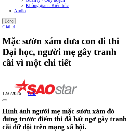
Quản lý - Quy hoạch
Không gian - Kiến trúc
Audio
Đóng
Giải trí
Mặc sườn xám đưa con đi thi
Đại học, người mẹ gây tranh
cãi vì một chi tiết
12/6/2026
Gốc
Hình ảnh người mẹ mặc sườn xám đỏ
đứng trước điểm thi đã bất ngờ gây tranh
cãi dữ dội trên mạng xã hội.