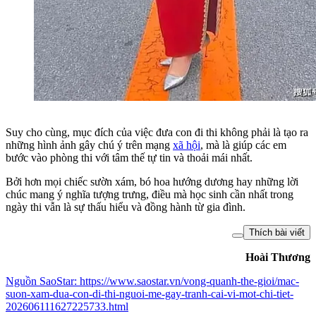
Suy cho cùng, mục đích của việc đưa con đi thi không phải là tạo ra
những hình ảnh gây chú ý trên mạng
xã hội
, mà là giúp các em
bước vào phòng thi với tâm thế tự tin và thoải mái nhất.
Bởi hơn mọi chiếc sườn xám, bó hoa hướng dương hay những lời
chúc mang ý nghĩa tượng trưng, điều mà học sinh cần nhất trong
ngày thi vẫn là sự thấu hiểu và đồng hành từ gia đình.
Thích bài viết
Hoài Thương
Nguồn
SaoStar
:
https://www.saostar.vn/vong-quanh-the-gioi/mac-
suon-xam-dua-con-di-thi-nguoi-me-gay-tranh-cai-vi-mot-chi-tiet-
202606111627225733.html