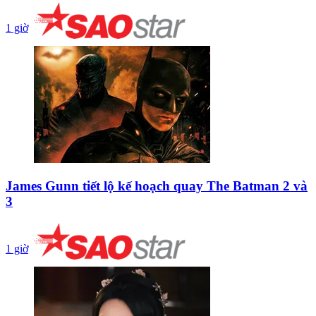
1 giờ
James Gunn tiết lộ kế hoạch quay The Batman 2 và
3
1 giờ