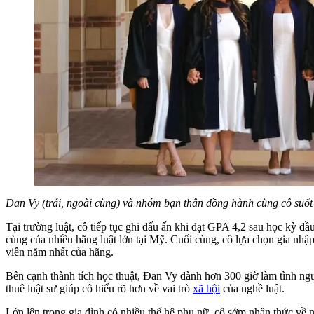
Đan Vy (trái, ngoài cùng) và nhóm bạn thân đồng hành cùng cô suốt h
Tại trường luật, cô tiếp tục ghi dấu ấn khi đạt GPA 4,2 sau học kỳ đ
cùng của nhiều hãng luật lớn tại Mỹ. Cuối cùng, cô lựa chọn gia nhậ
viên năm nhất của hãng.
Bên cạnh thành tích học thuật, Đan Vy dành hơn 300 giờ làm tình ng
thuê luật sư giúp cô hiểu rõ hơn về vai trò
xã hội
của nghề luật.
Lớn lên trong gia đình có nhiều thế hệ phụ nữ, cô sớm nhận thức về 