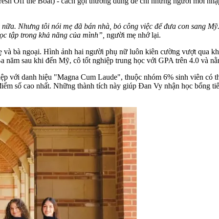
resh Off the Boat) - cách gọi thường dùng để chỉ những người mới nh
ữa. Nhưng tôi nói mẹ đã bán nhà, bỏ công việc để đưa con sang Mỹ. M
học tập trong khả năng của mình”,
người mẹ nhớ lại.
ẹ và bà ngoại. Hình ảnh hai người phụ nữ luôn kiên cường vượt qua kh
 năm sau khi đến Mỹ, cô tốt nghiệp trung học với GPA trên 4.0 và nằ
ghiệp với danh hiệu "Magna Cum Laude", thuộc nhóm 6% sinh viên có th
điểm số cao nhất. Những thành tích này giúp Đan Vy nhận học bổng tiế