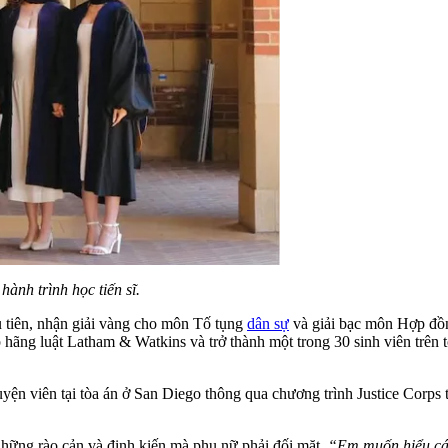
ành trình học tiến sĩ.
ầu tiên, nhận giải vàng cho môn Tố tụng
dân sự
và giải bạc môn Hợp đồn
p hãng luật Latham & Watkins và trở thành một trong 30 sinh viên trê
uyện viên tại tòa án ở San Diego thông qua chương trình Justice Corp
những rào cản và định kiến mà phụ nữ phải đối mặt.
“Em muốn hiểu các