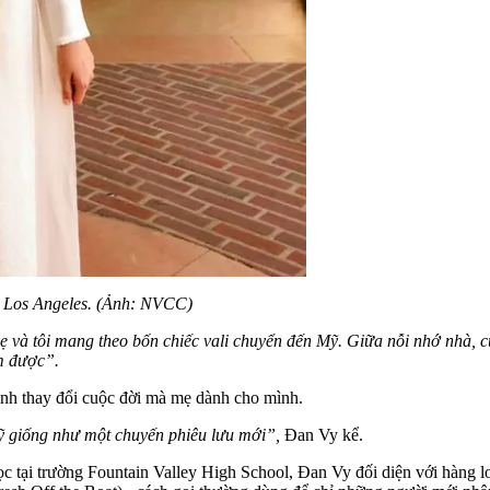
ại Los Angeles. (Ảnh: NVCC)
 và tôi mang theo bốn chiếc vali chuyển đến Mỹ. Giữa nỗi nhớ nhà, c
àm được”.
ịnh thay đổi cuộc đời mà mẹ dành cho mình.
ỹ giống như một chuyến phiêu lưu mới”,
Đan Vy kể.
tại trường Fountain Valley High School, Đan Vy đối diện với hàng lo