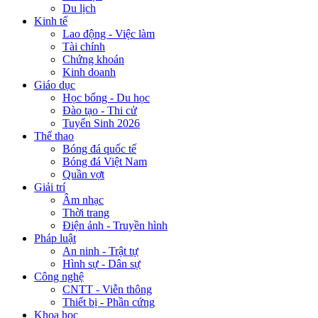
Du lịch
Kinh tế
Lao động - Việc làm
Tài chính
Chứng khoán
Kinh doanh
Giáo dục
Học bổng - Du học
Đào tạo - Thi cử
Tuyển Sinh 2026
Thể thao
Bóng đá quốc tế
Bóng đá Việt Nam
Quần vợt
Giải trí
Âm nhạc
Thời trang
Điện ảnh - Truyền hình
Pháp luật
An ninh - Trật tự
Hình sự - Dân sự
Công nghệ
CNTT - Viễn thông
Thiết bị - Phần cứng
Khoa học