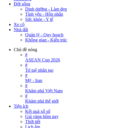
Đời sống
Dinh dưỡng - Làm đẹp
Tình yêu - Hôn nhân
Sức khỏe - Y tế
Xe cộ
Nhà đất
Quản lý - Quy hoạch
Không gian - Kiến trúc
Chủ đề nóng
#
ASEAN Cup 2026
#
Trí tuệ nhân tạo
#
Mỹ - Iran
#
Khám phá Việt Nam
#
Khám phá thế giới
Tiện ích
Kết quả xổ số
Giá vàng hôm nay
Thời tiết
Lịch âm