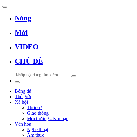
Nóng
Mới
VIDEO
CHỦ ĐỀ
Bóng đá
Thế giới
Xã hội
Thời sự
Giao thông
Môi trường - Khí hậu
Văn hóa
Nghệ thuật
Ẩm thực