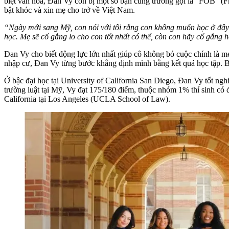
biệt văn hóa, Đan Vy còn bị một số bạn cùng trường gọi là “FOB” (F
bật khóc và xin mẹ cho trở về Việt Nam.
“Ngày mới sang Mỹ, con nói với tôi rằng con không muốn học ở đây n
học. Mẹ sẽ cố gắng lo cho con tốt nhất có thể, còn con hãy cố gắng 
Đan Vy cho biết động lực lớn nhất giúp cô không bỏ cuộc chính là m
nhập cư, Đan Vy từng bước khẳng định mình bằng kết quả học tập. Ba
Ở bậc đại học tại University of California San Diego, Đan Vy tốt n
trường luật tại Mỹ, Vy đạt 175/180 điểm, thuộc nhóm 1% thí sinh có 
California tại Los Angeles (UCLA School of Law).