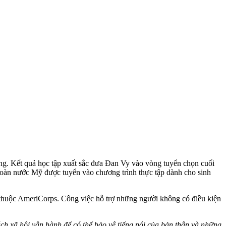
g. Kết quả học tập xuất sắc đưa Đan Vy vào vòng tuyển chọn cuối
n toàn nước Mỹ được tuyển vào chương trình thực tập dành cho sinh
s thuộc AmeriCorps. Công việc hỗ trợ những người không có điều kiện
h xã hội vận hành để có thể bảo vệ tiếng nói của bản thân và những