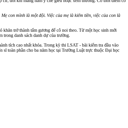
ập cư, đôi khi mang hàm ý chế giễu hoặc xem thường. Có thời điểm cô
ẹ con mình là một đội. Việc của mẹ là kiếm tiền, việc của con là
ó khăn trở thành tấm gương để cô noi theo. Từ một học sinh mới
m trong danh sách danh dự của trường.
ành tích cao nhất khóa. Trong kỳ thi LSAT - bài kiểm tra đầu vào
n sĩ toàn phần cho ba năm học tại Trường Luật trực thuộc Đại học