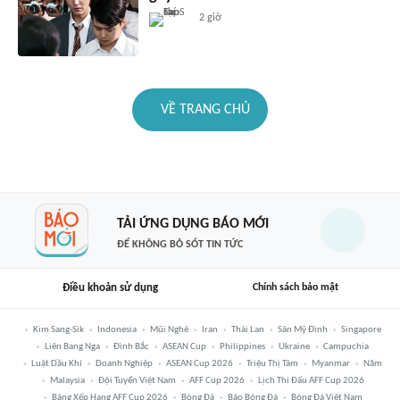
2 giờ
VỀ TRANG CHỦ
TẢI ỨNG DỤNG BÁO MỚI
ĐỂ KHÔNG BỎ SÓT TIN TỨC
Điều khoản sử dụng
Chính sách bảo mật
Kim Sang-Sik
Indonesia
Mũi Nghê
Iran
Thái Lan
Sân Mỹ Đình
Singapore
Liên Bang Nga
Đình Bắc
ASEAN Cup
Philippines
Ukraine
Campuchia
Luật Dầu Khí
Doanh Nghiệp
ASEAN Cup 2026
Triệu Thị Tâm
Myanmar
Năm
Malaysia
Đội Tuyển Việt Nam
AFF Cup 2026
Lịch Thi Đấu AFF Cup 2026
Bảng Xếp Hạng AFF Cup 2026
Bóng Đá
Báo Bóng Đá
Bóng Đá Việt Nam