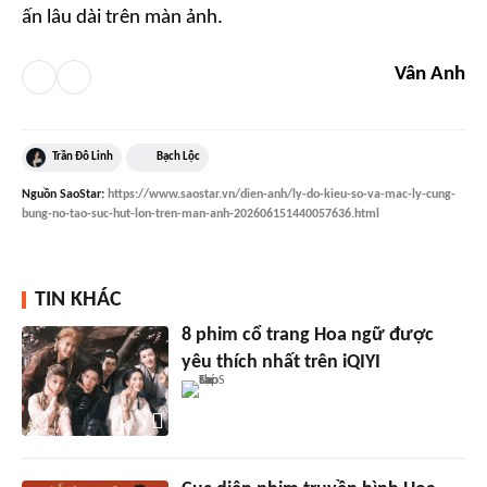
ấn lâu dài trên màn ảnh.
Vân Anh
Trần Đô Linh
Bạch Lộc
Nguồn
SaoStar
:
https://www.saostar.vn/dien-anh/ly-do-kieu-so-va-mac-ly-cung-
bung-no-tao-suc-hut-lon-tren-man-anh-202606151440057636.html
TIN KHÁC
8 phim cổ trang Hoa ngữ được
yêu thích nhất trên iQIYI