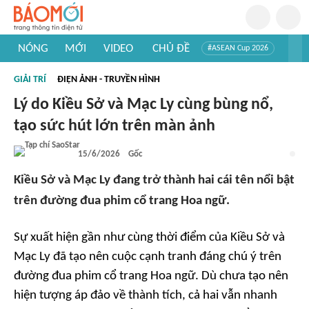
NÓNG
MỚI
VIDEO
CHỦ ĐỀ
#ASEAN Cup 2026
#Trí tuệ nhân tạo
#Mỹ - Iran
#Khám phá Việt Nam
GIẢI TRÍ
ĐIỆN ẢNH - TRUYỀN HÌNH
#Khám phá thế giới
Lý do Kiều Sở và Mạc Ly cùng bùng nổ,
tạo sức hút lớn trên màn ảnh
15/6/2026
Gốc
Kiều Sở và Mạc Ly đang trở thành hai cái tên nổi bật
trên đường đua phim cổ trang Hoa ngữ.
Sự xuất hiện gần như cùng thời điểm của Kiều Sở và
Mạc Ly đã tạo nên cuộc cạnh tranh đáng chú ý trên
đường đua phim cổ trang Hoa ngữ. Dù chưa tạo nên
hiện tượng áp đảo về thành tích, cả hai vẫn nhanh