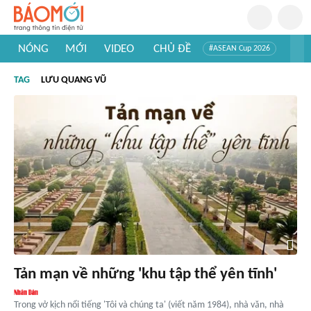
NÓNG
MỚI
VIDEO
CHỦ ĐỀ
#ASEAN Cup 2026
#Trí tuệ nhân tạo
#Mỹ - Iran
#Khám phá Việt Nam
TAG
LƯU QUANG VŨ
#Khám phá thế giới
Tản mạn về những 'khu tập thể yên tĩnh'
Trong vở kịch nổi tiếng 'Tôi và chúng ta' (viết năm 1984), nhà văn, nhà