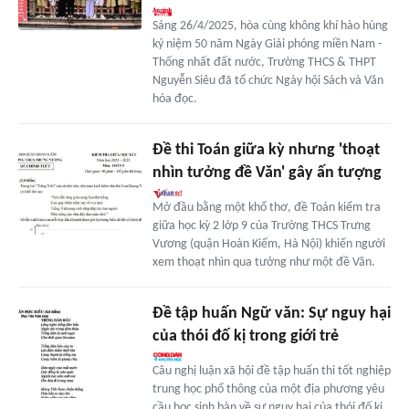
Sáng 26/4/2025, hòa cùng không khí hào hùng
kỷ niệm 50 năm Ngày Giải phóng miền Nam -
Thống nhất đất nước, Trường THCS & THPT
Nguyễn Siêu đã tổ chức Ngày hội Sách và Văn
hóa đọc.
Đề thi Toán giữa kỳ nhưng 'thoạt
nhìn tưởng đề Văn' gây ấn tượng
Mở đầu bằng một khổ thơ, đề Toán kiểm tra
giữa học kỳ 2 lớp 9 của Trường THCS Trưng
Vương (quận Hoàn Kiếm, Hà Nội) khiến người
xem thoạt nhìn qua tưởng như một đề Văn.
Đề tập huấn Ngữ văn: Sự nguy hại
của thói đố kị trong giới trẻ
Câu nghị luận xã hội đề tập huấn thi tốt nghiệp
trung học phổ thông của một địa phương yêu
cầu học sinh bàn về sự nguy hại của thói đố kị