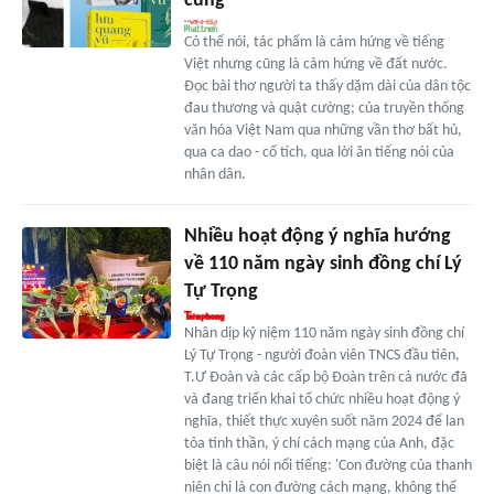
cùng
Có thể nói, tác phẩm là cảm hứng về tiếng
Việt nhưng cũng là cảm hứng về đất nước.
Đọc bài thơ người ta thấy dặm dài của dân tộc
đau thương và quật cường; của truyền thống
văn hóa Việt Nam qua những vần thơ bất hủ,
qua ca dao - cổ tích, qua lời ăn tiếng nói của
nhân dân.
Nhiều hoạt động ý nghĩa hướng
về 110 năm ngày sinh đồng chí Lý
Tự Trọng
Nhân dịp kỷ niệm 110 năm ngày sinh đồng chí
Lý Tự Trọng - người đoàn viên TNCS đầu tiên,
T.Ư Đoàn và các cấp bộ Đoàn trên cả nước đã
và đang triển khai tổ chức nhiều hoạt động ý
nghĩa, thiết thực xuyên suốt năm 2024 để lan
tỏa tinh thần, ý chí cách mạng của Anh, đặc
biệt là câu nói nổi tiếng: 'Con đường của thanh
niên chỉ là con đường cách mạng, không thể