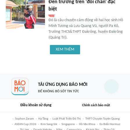
Đến trường trên 'đôi chân' đặc
biệt
Đó là câu chuyện cảm động về hai học sinh Hồ
Minh Tương và Lưu Quang Vũ, người Pa Kô,
Trường THCS&THPT Đakrông, huyện Đakrông
(Quảng Trị).
XEM THÊM
TẢI ỨNG DỤNG BÁO MỚI
ĐỂ KHÔNG BỎ SÓT TIN TỨC
Điều khoản sử dụng
Chính sách bảo mật
Sophon Zaram
Hạ Tầng
Luật Phát Triển Đô Thị
THPT Chuyên Tuyên Quang
ASEAN Cup 2026
Kim Sang-Sik
Singapore
Hồ Văn Khoa
Eo Biển Hormuz
Tô Lâm
Doanh Nghiệp
Năm
Campuchia
Khánh Sky
Tháo Gỡ