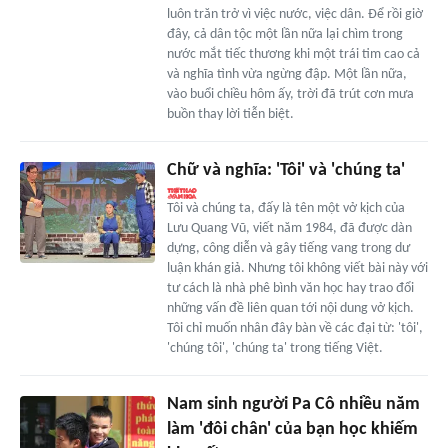
luôn trăn trở vì việc nước, việc dân. Để rồi giờ
đây, cả dân tộc một lần nữa lại chìm trong
nước mắt tiếc thương khi một trái tim cao cả
và nghĩa tình vừa ngừng đập. Một lần nữa,
vào buổi chiều hôm ấy, trời đã trút cơn mưa
buồn thay lời tiễn biệt.
Chữ và nghĩa: 'Tôi' và 'chúng ta'
Tôi và chúng ta, đấy là tên một vở kịch của
Lưu Quang Vũ, viết năm 1984, đã được dàn
dựng, công diễn và gây tiếng vang trong dư
luận khán giả. Nhưng tôi không viết bài này với
tư cách là nhà phê bình văn học hay trao đổi
những vấn đề liên quan tới nội dung vở kịch.
Tôi chỉ muốn nhân đây bàn về các đại từ: 'tôi',
'chúng tôi', 'chúng ta' trong tiếng Việt.
Nam sinh người Pa Cô nhiều năm
làm 'đôi chân' của bạn học khiếm