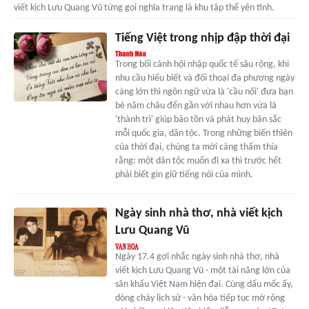
viết kịch Lưu Quang Vũ từng gọi nghĩa trang là khu tập thể yên tĩnh.
Tiếng Việt trong nhịp đập thời đại
Trong bối cảnh hội nhập quốc tế sâu rộng, khi
nhu cầu hiểu biết và đối thoại đa phương ngày
càng lớn thì ngôn ngữ vừa là 'cầu nối' đưa bạn
bè năm châu đến gần với nhau hơn vừa là
'thành trì' giúp bảo tồn và phát huy bản sắc
mỗi quốc gia, dân tộc. Trong những biến thiên
của thời đại, chúng ta mới càng thấm thía
rằng: một dân tộc muốn đi xa thì trước hết
phải biết gìn giữ tiếng nói của mình.
Ngày sinh nhà thơ, nhà viết kịch
Lưu Quang Vũ
Ngày 17.4 gợi nhắc ngày sinh nhà thơ, nhà
viết kịch Lưu Quang Vũ - một tài năng lớn của
sân khấu Việt Nam hiện đại. Cùng dấu mốc ấy,
dòng chảy lịch sử - văn hóa tiếp tục mở rộng