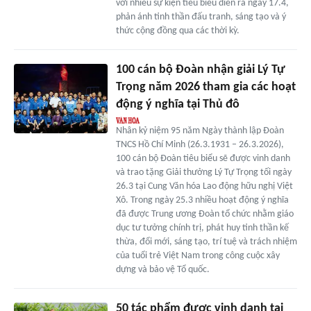
với nhiều sự kiện tiêu biểu diễn ra ngày 17.4,
phản ánh tinh thần đấu tranh, sáng tạo và ý
thức cộng đồng qua các thời kỳ.
100 cán bộ Đoàn nhận giải Lý Tự
Trọng năm 2026 tham gia các hoạt
động ý nghĩa tại Thủ đô
Nhân kỷ niệm 95 năm Ngày thành lập Đoàn
TNCS Hồ Chí Minh (26.3.1931 – 26.3.2026),
100 cán bộ Đoàn tiêu biểu sẽ được vinh danh
và trao tặng Giải thưởng Lý Tự Trọng tối ngày
26.3 tại Cung Văn hóa Lao động hữu nghị Việt
Xô. Trong ngày 25.3 nhiều hoạt động ý nghĩa
đã được Trung ương Đoàn tổ chức nhằm giáo
dục tư tưởng chính trị, phát huy tinh thần kế
thừa, đổi mới, sáng tạo, trí tuệ và trách nhiệm
của tuổi trẻ Việt Nam trong công cuộc xây
dựng và bảo vệ Tổ quốc.
50 tác phẩm được vinh danh tại