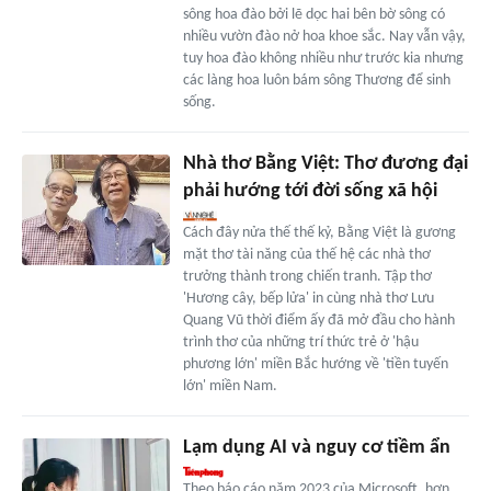
sông hoa đào bởi lẽ dọc hai bên bờ sông có
nhiều vườn đào nở hoa khoe sắc. Nay vẫn vậy,
tuy hoa đào không nhiều như trước kia nhưng
các làng hoa luôn bám sông Thương để sinh
sống.
Nhà thơ Bằng Việt: Thơ đương đại
phải hướng tới đời sống xã hội
Cách đây nửa thế thế kỷ, Bằng Việt là gương
mặt thơ tài năng của thế hệ các nhà thơ
trưởng thành trong chiến tranh. Tập thơ
'Hương cây, bếp lửa' in cùng nhà thơ Lưu
Quang Vũ thời điểm ấy đã mở đầu cho hành
trình thơ của những trí thức trẻ ở 'hậu
phương lớn' miền Bắc hướng về 'tiền tuyến
lớn' miền Nam.
Lạm dụng AI và nguy cơ tiềm ẩn
Theo báo cáo năm 2023 của Microsoft, hơn