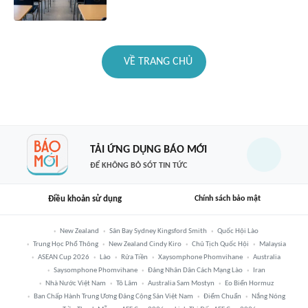
VỀ TRANG CHỦ
TẢI ỨNG DỤNG BÁO MỚI
ĐỂ KHÔNG BỎ SÓT TIN TỨC
Điều khoản sử dụng
Chính sách bảo mật
New Zealand
Sân Bay Sydney Kingsford Smith
Quốc Hội Lào
Trung Học Phổ Thông
New Zealand Cindy Kiro
Chủ Tịch Quốc Hội
Malaysia
ASEAN Cup 2026
Lào
Rửa Tiền
Xaysomphone Phomvihane
Australia
Saysomphone Phomvihane
Đảng Nhân Dân Cách Mạng Lào
Iran
Nhà Nước Việt Nam
Tô Lâm
Australia Sam Mostyn
Eo Biển Hormuz
Ban Chấp Hành Trung Ương Đảng Cộng Sản Việt Nam
Điểm Chuẩn
Nắng Nóng