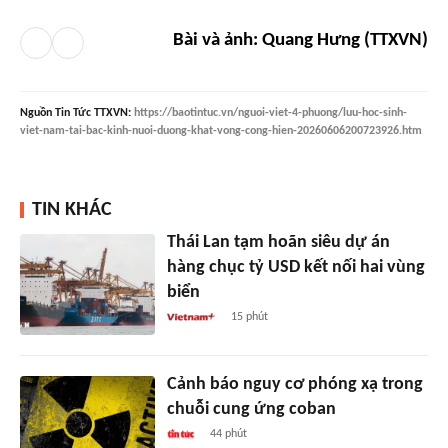
Bài và ảnh: Quang Hưng (TTXVN)
Nguồn
Tin Tức TTXVN
:
https://baotintuc.vn/nguoi-viet-4-phuong/luu-hoc-sinh-
viet-nam-tai-bac-kinh-nuoi-duong-khat-vong-cong-hien-20260606200723926.htm
TIN KHÁC
Thái Lan tạm hoãn siêu dự án
hàng chục tỷ USD kết nối hai vùng
biển
15 phút
Cảnh báo nguy cơ phóng xạ trong
chuỗi cung ứng coban
44 phút