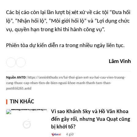
Các bị cáo còn lại lần lượt bị xét xử về các tội “Đưa hối
lộ”, “Nhận hối lộ”, “Môi giới hối lộ” và “Lợi dụng chức
vụ, quyền hạn trong khi thi hành công vụ”.
Phiên tòa dự kiến diễn ra trong nhiều ngày liên tục.
Lâm Vinh
Nguồn
ANTĐ
:
https://anninhthudo.vn/lui-thoi-gian-xet-xu-hai-cuu-vien-truong-
cung-thuoc-cap-nhan-tien-de-bien-nguoi-khoe-manh-thanh-tam-than-
post656265.antd
TIN KHÁC
Vì sao Khánh Sky và Hồ Văn Khoa
đến gây rối, nhưng Vua Quạt cũng
bị khởi tố?
4 giờ