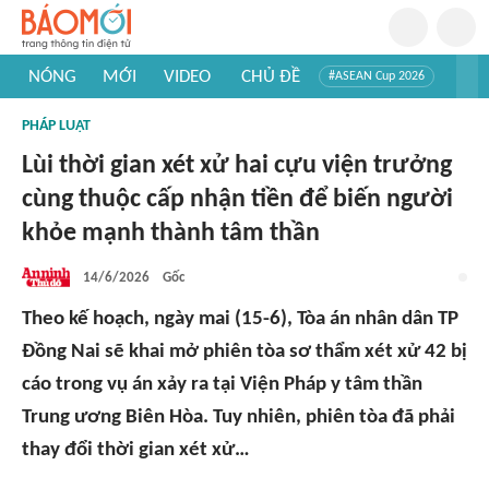
NÓNG
MỚI
VIDEO
CHỦ ĐỀ
#ASEAN Cup 2026
#Trí tuệ nhân tạo
#Mỹ - Iran
#Khám phá Việt Nam
PHÁP LUẬT
#Khám phá thế giới
Lùi thời gian xét xử hai cựu viện trưởng
cùng thuộc cấp nhận tiền để biến người
khỏe mạnh thành tâm thần
14/6/2026
Gốc
Theo kế hoạch, ngày mai (15-6), Tòa án nhân dân TP
Đồng Nai sẽ khai mở phiên tòa sơ thẩm xét xử 42 bị
cáo trong vụ án xảy ra tại Viện Pháp y tâm thần
Trung ương Biên Hòa. Tuy nhiên, phiên tòa đã phải
thay đổi thời gian xét xử…