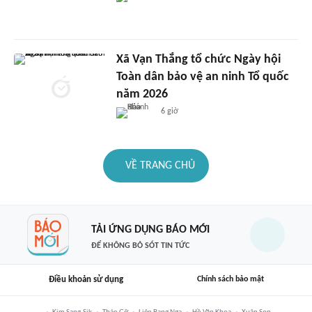
Xã Vạn Thắng tổ chức Ngày hội
Toàn dân bảo vệ an ninh Tổ quốc
năm 2026
6 giờ
VỀ TRANG CHỦ
TẢI ỨNG DỤNG BÁO MỚI
ĐỂ KHÔNG BỎ SÓT TIN TỨC
Điều khoản sử dụng
Chính sách bảo mật
Kim Sang-Sik
Tháo Gỡ
Liên Bang Nga
Hồ Văn Khoa
Xuân Son