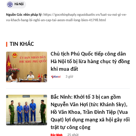
Hà Nội
Nguồn
Góc nhìn pháp lý
:
https://gocnhinphaply.nguoiduatin.vn/luat-su-noi-gi-ve-
vu-khach-hang-bi-nghi-an-cap-tai-aeon-mall-long-bien-41798.html
TIN KHÁC
Chủ tịch Phú Quốc tiếp công dân
Hà Nội tố bị lừa hàng chục tỷ đồng
khi mua đất
3 giờ
Bắc Ninh: Khởi tố 3 bị can gồm
Nguyễn Văn Hợi (tức Khánh Sky),
Hồ Văn Khoa, Trần Đình Tiệp (Vua
Quạt) lợi dụng mạng xã hội gây rối
trật tự công cộng
25 phút