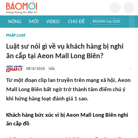
NÓNG
MỚI
VIDEO
CHỦ ĐỀ
#ASEAN Cup 2026
#Trí tuệ nhân tạo
#Mỹ - Iran
#Khám phá Việt Nam
PHÁP LUẬT
#Khám phá thế giới
Luật sư nói gì về vụ khách hàng bị nghi
ăn cắp tại Aeon Mall Long Biên?
08/6/2026
Gốc
Từ một đoạn clip lan truyền trên mạng xã hội, Aeon
Mall Long Biên bất ngờ trở thành tâm điểm chú ý
khi hứng hàng loạt đánh giá 1 sao.
Khách hàng bức xúc vì bị Aeon Mall Long Biên nghi
ăn cắp đồ