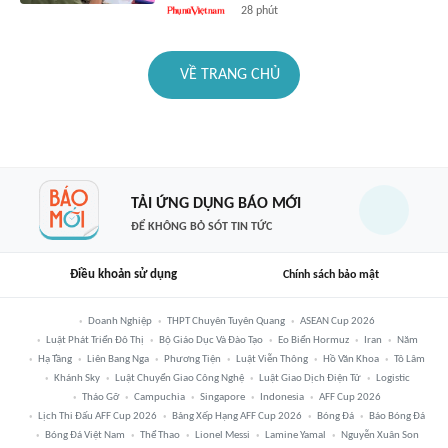
28 phút
VỀ TRANG CHỦ
TẢI ỨNG DỤNG BÁO MỚI
ĐỂ KHÔNG BỎ SÓT TIN TỨC
Điều khoản sử dụng
Chính sách bảo mật
Doanh Nghiệp
THPT Chuyên Tuyên Quang
ASEAN Cup 2026
Luật Phát Triển Đô Thị
Bộ Giáo Dục Và Đào Tạo
Eo Biển Hormuz
Iran
Năm
Hạ Tầng
Liên Bang Nga
Phương Tiện
Luật Viễn Thông
Hồ Văn Khoa
Tô Lâm
Khánh Sky
Luật Chuyển Giao Công Nghệ
Luật Giao Dịch Điện Tử
Logistic
Tháo Gỡ
Campuchia
Singapore
Indonesia
AFF Cup 2026
Lịch Thi Đấu AFF Cup 2026
Bảng Xếp Hạng AFF Cup 2026
Bóng Đá
Báo Bóng Đá
Bóng Đá Việt Nam
Thể Thao
Lionel Messi
Lamine Yamal
Nguyễn Xuân Son