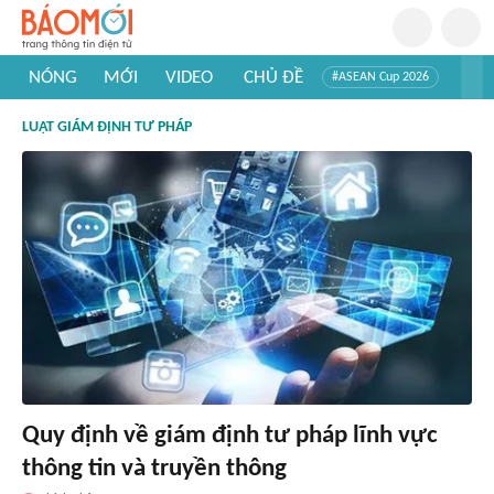
NÓNG
MỚI
VIDEO
CHỦ ĐỀ
#ASEAN Cup 2026
#Trí tuệ nhân tạo
#Mỹ - Iran
#Khám phá Việt Nam
LUẬT GIÁM ĐỊNH TƯ PHÁP
#Khám phá thế giới
Quy định về giám định tư pháp lĩnh vực
thông tin và truyền thông