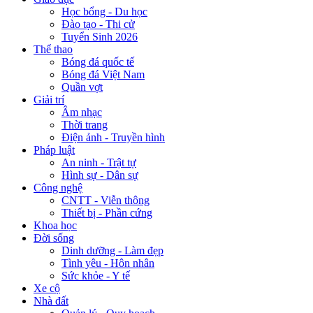
Học bổng - Du học
Đào tạo - Thi cử
Tuyển Sinh 2026
Thể thao
Bóng đá quốc tế
Bóng đá Việt Nam
Quần vợt
Giải trí
Âm nhạc
Thời trang
Điện ảnh - Truyền hình
Pháp luật
An ninh - Trật tự
Hình sự - Dân sự
Công nghệ
CNTT - Viễn thông
Thiết bị - Phần cứng
Khoa học
Đời sống
Dinh dưỡng - Làm đẹp
Tình yêu - Hôn nhân
Sức khỏe - Y tế
Xe cộ
Nhà đất