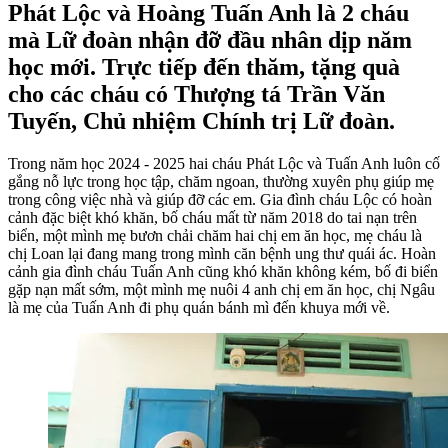
Phát Lộc và Hoàng Tuấn Anh là 2 cháu
mà Lữ đoàn nhận đỡ đầu nhân dịp năm
học mới. Trực tiếp đến thăm, tặng quà
cho các cháu có Thượng tá Trần Văn
Tuyến, Chủ nhiệm Chính trị Lữ đoàn.
Trong năm học 2024 - 2025 hai cháu Phát Lộc và Tuấn Anh luôn cố
gắng nỗ lực trong học tập, chăm ngoan, thường xuyên phụ giúp mẹ
trong công việc nhà và giúp đỡ các em. Gia đình cháu Lộc có hoàn
cảnh đặc biệt khó khăn, bố cháu mất từ năm 2018 do tai nạn trên
biển, một mình mẹ bươn chải chăm hai chị em ăn học, mẹ cháu là
chị Loan lại đang mang trong mình căn bệnh ung thư quái ác. Hoàn
cảnh gia đình cháu Tuấn Anh cũng khó khăn không kém, bố đi biển
gặp nạn mất sớm, một mình mẹ nuôi 4 anh chị em ăn học, chị Ngâu
là mẹ của Tuấn Anh đi phụ quán bánh mì đến khuya mới về.