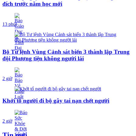
đích trước năm học mới
13 phút
Bộ Tư lệnh Vùng Cảnh sát biển 3 thành lập Trung
đội Phương tiện không người lái
2 giờ
Khởi tố người đi bộ gây tai nạn chết người
2 giờ
Tin mới