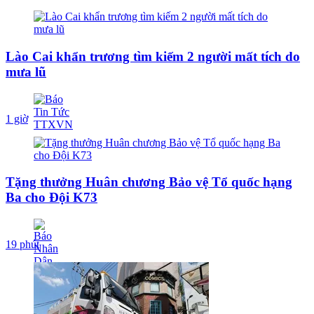
Lào Cai khẩn trương tìm kiếm 2 người mất tích do
mưa lũ
1 giờ
Tặng thưởng Huân chương Bảo vệ Tổ quốc hạng
Ba cho Đội K73
19 phút