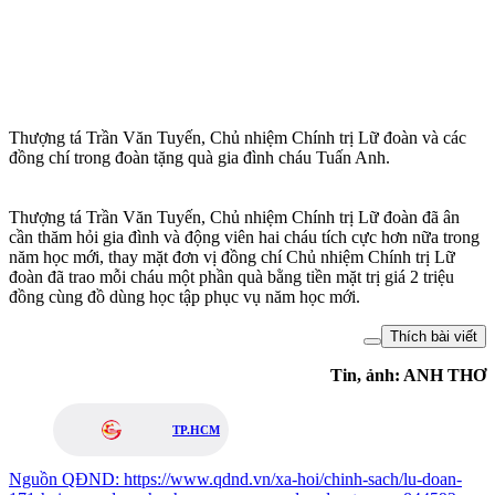
Thượng tá Trần Văn Tuyến, Chủ nhiệm Chính trị Lữ đoàn và các
đồng chí trong đoàn tặng quà gia đình cháu Tuấn Anh.
Thượng tá Trần Văn Tuyến, Chủ nhiệm Chính trị Lữ đoàn đã ân
cần thăm hỏi gia đình và động viên hai cháu tích cực hơn nữa trong
năm học mới, thay mặt đơn vị đồng chí Chủ nhiệm Chính trị Lữ
đoàn đã trao mỗi cháu một phần quà bằng tiền mặt trị giá 2 triệu
đồng cùng đồ dùng học tập phục vụ năm học mới.
Thích bài viết
Tin, ảnh: ANH THƠ
TP.HCM
Nguồn
QĐND
:
https://www.qdnd.vn/xa-hoi/chinh-sach/lu-doan-