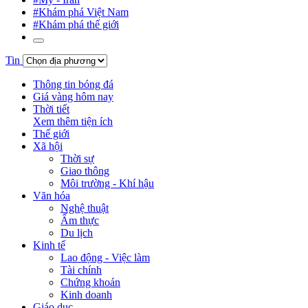
#Khám phá Việt Nam
#Khám phá thế giới
Tin
Thông tin bóng đá
Giá vàng hôm nay
Thời tiết
Xem thêm tiện ích
Thế giới
Xã hội
Thời sự
Giao thông
Môi trường - Khí hậu
Văn hóa
Nghệ thuật
Ẩm thực
Du lịch
Kinh tế
Lao động - Việc làm
Tài chính
Chứng khoán
Kinh doanh
Giáo dục