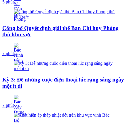
5 phút
Công bố Quyết định giải thể Ban Chỉ huy Phòng
thủ khu vực
7 phút
Kỳ 3: Để những cuộc điện thoại lúc rạng sáng ngày
một ít đi
7 phút