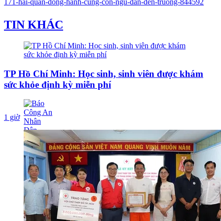
171-hai-quan-dong-hanh-cung-con-ngu-dan-den-truong-844592
TIN KHÁC
TP Hồ Chí Minh: Học sinh, sinh viên được khám
sức khỏe định kỳ miễn phí
1 giờ