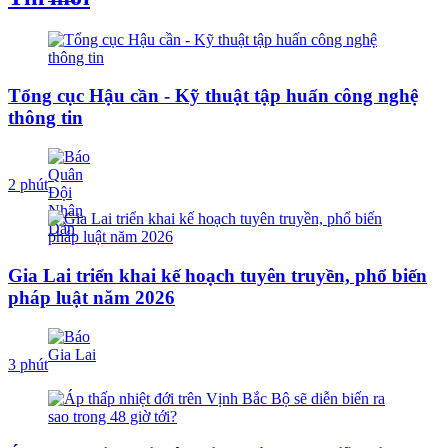
Tổng cục Hậu cần - Kỹ thuật tập huấn công nghệ
thông tin
2 phút
Gia Lai triển khai kế hoạch tuyên truyền, phổ biến
pháp luật năm 2026
3 phút