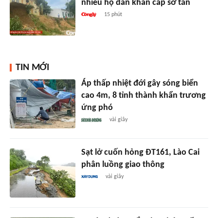
nhiều hộ dân khẩn cấp sơ tán
15 phút
TIN MỚI
Áp thấp nhiệt đới gây sóng biển
cao 4m, 8 tỉnh thành khẩn trương
ứng phó
vài giây
Sạt lở cuốn hỏng ĐT161, Lào Cai
phân luồng giao thông
vài giây