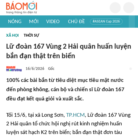
NÓNG
MỚI
VIDEO
CHỦ ĐỀ
#ASEAN Cup 2026
#Trí tuệ nhân tạo
#Mỹ - Iran
#Khám phá Việt Nam
XÃ HỘI
THỜI SỰ
#Khám phá thế giới
Lữ đoàn 167 Vùng 2 Hải quân huấn luyện
bắn đạn thật trên biển
16/6/2026
Gốc
100% các bài bắn từ tiêu diệt mục tiêu mặt nước
đến phòng không, cán bộ và chiến sĩ Lữ đoàn 167
đều đạt kết quả giỏi và xuất sắc.
Tối 15/6, tại xã Long Sơn,
TP.HCM
, Lữ đoàn 167 Vùng
2 Hải quân tổ chức hội nghị rút kinh nghiệm huấn
luyện sát hạch K2 trên biển; bắn đạn thật đơn tàu