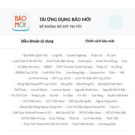
TẢI ỨNG DỤNG BÁO MỚI
ĐỂ KHÔNG BỎ SÓT TIN TỨC
Điều khoản sử dụng
Chính sách bảo mật
Đại Biểu Quốc Hội
Logistic
Doanh Nghiệp
Tháo Gỡ
Tô Lâm
Luật Phát Triển Đô Thị
Phát Triển Bền Vững
Indonesia
Huấn Hoa Hồng
Iran
Eo Biển Hormuz
UBND
THPT Chuyên Tuyên Quang
Pháp Lý
Hạ Tầng
ASEAN Cup 2026
Luật Kiến Trúc
Liên Bang Nga
Campuchia
Năm
Mỹ
Lê Minh Hưng
AFF Cup 2026
Lịch Thi Đấu AFF Cup 2026
Bảng Xếp Hạng AFF Cup 2026
Bóng Đá
Báo Bóng Đá
Bóng Đá Việt Nam
Thể Thao
Lionel Messi
Lamine Yamal
Nguyễn Xuân Son
Nguyễn Đình Bắc
Tin Thế Giới
Pháp Luật
Xã Hội
Tin Bão
Tin Tức
Giá Vàng
Tuyển Việt Nam
U23 Việt Nam
U17 Việt Nam
Kết Quả Bóng Đá
Ngoại Hạng Anh
Bảng Xếp Hạng Ngoại Hạng Anh
Lịch Thi Đấu Ngoại Hạng Anh
Cúp C1
Kết Quả Vietlott Power 6/55
Kết Quả Xổ Số
Xổ Số Miền Nam
Xổ Số Miền Bắc
Xổ Số Miền Trung
Giao Thông
Thời Sự
Lịch Vạn Niên
Thời Tiết
Thời Tiết Thành Phố Hồ Chí Minh
Thời Tiết Hà Nội
Giá Xăng Dầu