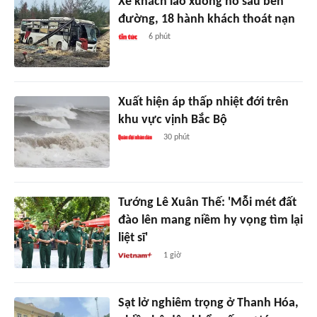
Xe khách lao xuống hố sâu bên
đường, 18 hành khách thoát nạn
6 phút
Xuất hiện áp thấp nhiệt đới trên
khu vực vịnh Bắc Bộ
30 phút
Tướng Lê Xuân Thế: 'Mỗi mét đất
đào lên mang niềm hy vọng tìm lại
liệt sĩ'
1 giờ
Sạt lở nghiêm trọng ở Thanh Hóa,