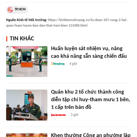
TP.HCM
Nguồn
Kinh tế Môi trường
:
https://kinhtemoitruong.vn/lu-doan-167-vung-2-hai-
quan-huan-luyen-ban-dan-that-tren-bien-114360.html
TIN KHÁC
Huấn luyện sát nhiệm vụ, nâng
cao khả năng sẵn sàng chiến đấu
4 giờ
Quân khu 2 tổ chức thành công
diễn tập chỉ huy-tham mưu 1 bên,
1 cấp trên bản đồ
3 giờ
Khen thưởng Công an phường lập