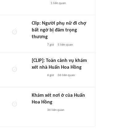
1
liên quan
Clip: Người phụ nữ đi chợ
bất ngờ bị đâm trọng
thương
7 giờ
5
liên quan
[CLIP]: Toàn cảnh vụ khám
xét nhà Huấn Hoa Hồng
6 giờ
36
liên quan
Khám xét nơi ở của Huấn
Hoa Hồng
36
liên quan