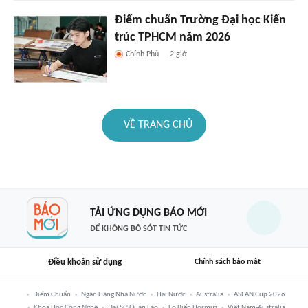
Điểm chuẩn Trường Đại học Kiến
trúc TPHCM năm 2026
Chính Phủ
2 giờ
VỀ TRANG CHỦ
TẢI ỨNG DỤNG BÁO MỚI
ĐỂ KHÔNG BỎ SÓT TIN TỨC
Điều khoản sử dụng
Chính sách bảo mật
Điểm Chuẩn
Ngân Hàng Nhà Nước
Hai Nước
Australia
ASEAN Cup 2026
Khoa Học Công Nghệ
Đại Sứ Quán Lào
Eo Biển Hormuz
Việt Nam-Australia