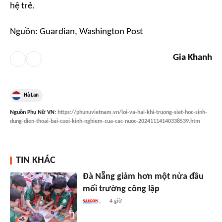
hệ trẻ.
Nguồn: Guardian, Washington Post
Gia Khanh
Hà Lan
Nguồn
Phụ Nữ VN
:
https://phunuvietnam.vn/loi-va-hai-khi-truong-siet-hoc-sinh-
dung-dien-thoai-bai-cuoi-kinh-nghiem-cua-cac-nuoc-20241114140338539.htm
TIN KHÁC
Đà Nẵng giảm hơn một nửa đầu
mối trường công lập
4 giờ