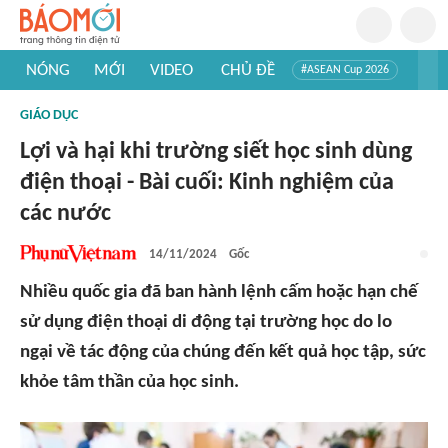
NÓNG
MỚI
VIDEO
CHỦ ĐỀ
#ASEAN Cup 2026
#Tuyển sinh đại học 2026
#Trí tuệ nhân tạo
#Mỹ - Iran
GIÁO DỤC
#Khám phá Việt Nam
#Khám phá thế giới
Lợi và hại khi trường siết học sinh dùng
điện thoại - Bài cuối: Kinh nghiệm của
các nước
14/11/2024
Gốc
Nhiều quốc gia đã ban hành lệnh cấm hoặc hạn chế
sử dụng điện thoại di động tại trường học do lo
ngại về tác động của chúng đến kết quả học tập, sức
khỏe tâm thần của học sinh.