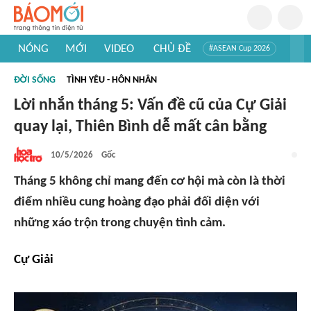
NÓNG
MỚI
VIDEO
CHỦ ĐỀ
#ASEAN Cup 2026
#Trí tuệ nhân tạo
#Mỹ - Iran
#Khám phá Việt Nam
ĐỜI SỐNG
TÌNH YÊU - HÔN NHÂN
#Khám phá thế giới
Lời nhắn tháng 5: Vấn đề cũ của Cự Giải
quay lại, Thiên Bình dễ mất cân bằng
10/5/2026
Gốc
Tháng 5 không chỉ mang đến cơ hội mà còn là thời
điểm nhiều cung hoàng đạo phải đối diện với
những xáo trộn trong chuyện tình cảm.
Cự Giải