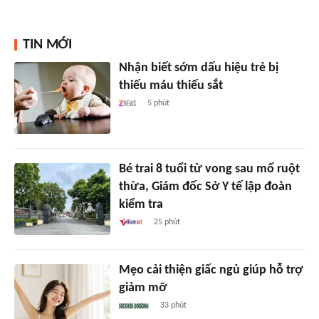
TIN MỚI
Nhận biết sớm dấu hiệu trẻ bị
thiếu máu thiếu sắt
5 phút
Bé trai 8 tuổi tử vong sau mổ ruột
thừa, Giám đốc Sở Y tế lập đoàn
kiểm tra
25 phút
Mẹo cải thiện giấc ngủ giúp hỗ trợ
giảm mỡ
33 phút