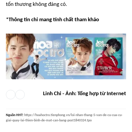
tổn thương không đáng có.
*Thông tin chỉ mang tính chất tham khảo
Linh Chi - Ảnh: Tổng hợp từ Internet
Nguồn
HHT
:
https://hoahoctro.tienphong.vn/loi-nhan-thang-5-van-de-cu-cua-cu-
giai-quay-lai-thien-binh-de-mat-can-bang-post1840324.tpo