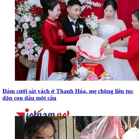
Đám cưới sát vách ở Thanh Hóa, mẹ chồng liên tục
dặn con dâu một câu