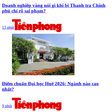
Doanh nghiệp vàng nói gì khi bị Thanh tra Chính
phủ chỉ rõ sai phạm?
13 phút
Điểm chuẩn Đại học Huế 2026: Ngành nào cao
nhất?
9 phút