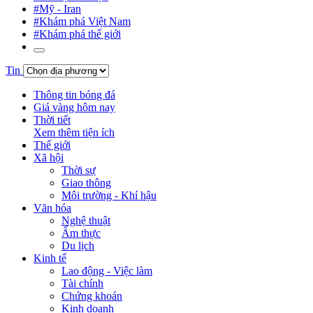
#Mỹ - Iran
#Khám phá Việt Nam
#Khám phá thế giới
Tin
Thông tin bóng đá
Giá vàng hôm nay
Thời tiết
Xem thêm tiện ích
Thế giới
Xã hội
Thời sự
Giao thông
Môi trường - Khí hậu
Văn hóa
Nghệ thuật
Ẩm thực
Du lịch
Kinh tế
Lao động - Việc làm
Tài chính
Chứng khoán
Kinh doanh