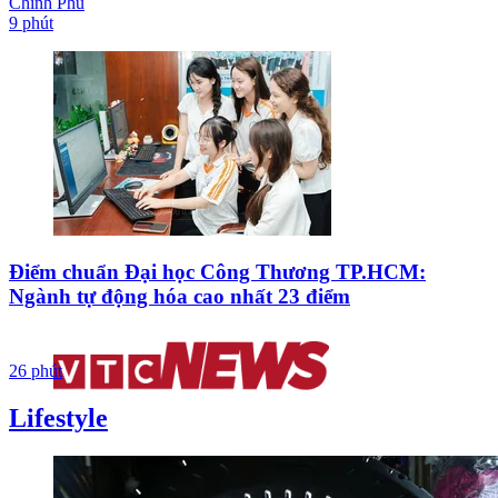
Chính Phủ
9 phút
Điểm chuẩn Đại học Công Thương TP.HCM:
Ngành tự động hóa cao nhất 23 điểm
26 phút
Lifestyle