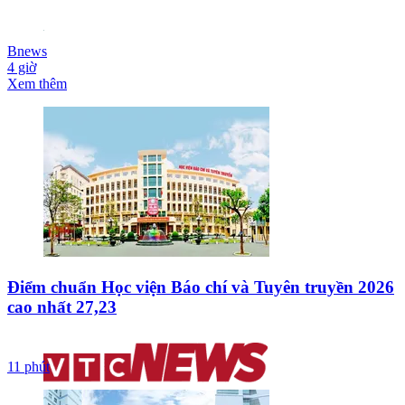
Bnews
4 giờ
Xem thêm
Điểm chuẩn Học viện Báo chí và Tuyên truyền 2026
cao nhất 27,23
11 phút