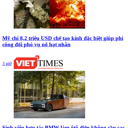
Mỹ chi 8,2 triệu USD chế tạo kính đặc biệt giúp phi
công đối phó vụ nổ hạt nhân
3 giờ
Sinh viên hợp tác BMW làm ôtô điện không cần sạc