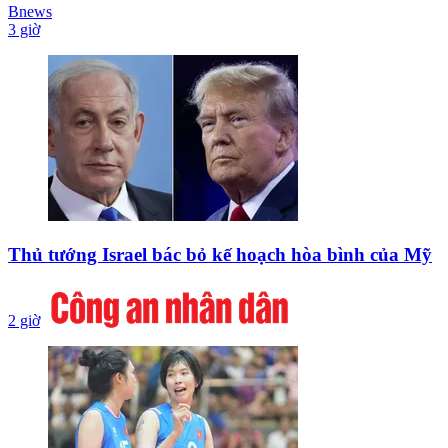
Bnews
3 giờ
Thủ tướng Israel bác bỏ kế hoạch hòa bình của Mỹ
2 giờ