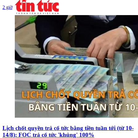
2 giờ
Lịch chốt quyền trả cổ tức bằng tiền tuần tới (từ 10-
14/8): FOC trả cổ tức 'khủng' 100%