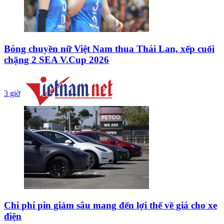
Bóng chuyền nữ Việt Nam thua Thái Lan, xếp cuối
chặng 2 SEA V.Cup 2026
3 giờ
Chi phí pin giảm sâu mang đến lợi thế về giá cho xe
điện