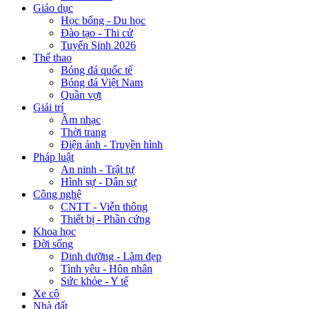
Giáo dục
Học bổng - Du học
Đào tạo - Thi cử
Tuyển Sinh 2026
Thể thao
Bóng đá quốc tế
Bóng đá Việt Nam
Quần vợt
Giải trí
Âm nhạc
Thời trang
Điện ảnh - Truyền hình
Pháp luật
An ninh - Trật tự
Hình sự - Dân sự
Công nghệ
CNTT - Viễn thông
Thiết bị - Phần cứng
Khoa học
Đời sống
Dinh dưỡng - Làm đẹp
Tình yêu - Hôn nhân
Sức khỏe - Y tế
Xe cộ
Nhà đất