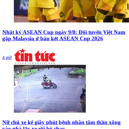
Nhật ký ASEAN Cup ngày 9/8: Đội tuyển Việt Nam
gặp Malaysia ở bán kết ASEAN Cup 2026
4 giờ
Nữ chủ xe kể giây phút bệnh nhân tâm thần xông
vào nhà lấy xe rồi bỏ chạy