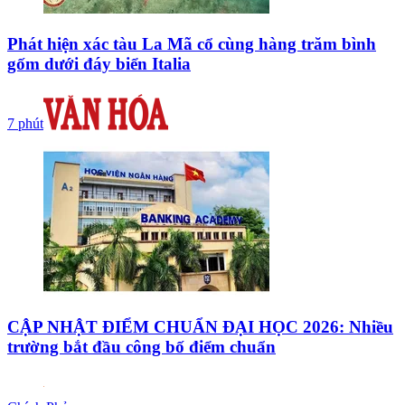
Phát hiện xác tàu La Mã cổ cùng hàng trăm bình
gốm dưới đáy biển Italia
7 phút
CẬP NHẬT ĐIỂM CHUẨN ĐẠI HỌC 2026: Nhiều
trường bắt đầu công bố điểm chuẩn