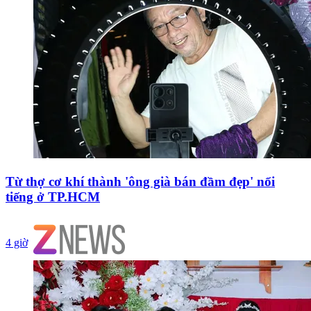
Từ thợ cơ khí thành 'ông già bán đầm đẹp' nổi
tiếng ở TP.HCM
4 giờ